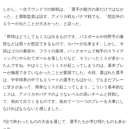
しかし、一次ラウンドでの敗戦は、「選手の能力の差だけではなか
った」と鹿取監督は話す。アメリカ戦もパナマ戦でも、「想定外の
エラーが出たことが大きかった」と語った。
「野球はどうしてもミスは出るものです。パスボールや内野手の暴
投などは我々が想定できるもので、カバーが出来ます。しかし、今
回はゴロの暴投や、フライの落球。バックホームで相手のスライデ
ィングにやられてボールを落したりなど、そういったミスが多かっ
たんですね。やはりこういうミスが起こってしまうのは、基本プレ
ーが徹底できていなかったことが要因でした。今回、選ばれた選手
は、中学球界の中でもエリートの選手たちばかり。でもまだプレー
に甘さがあって、簡単なミスが起こってしまう。こういう基本的な
ミスは、アメリカやパナマのようなレベルの高いチームと対戦し
て、初めて出てくるものです。改めて一つ一つのプレーを大事にし
なければならないと感じました」
7位で終わったものの大会を通じて、選手たちが学び得たものも多か
った。