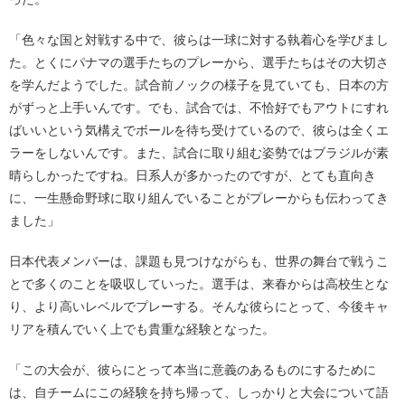
「色々な国と対戦する中で、彼らは一球に対する執着心を学びまし
た。とくにパナマの選手たちのプレーから、選手たちはその大切さ
を学んだようでした。試合前ノックの様子を見ていても、日本の方
がずっと上手いんです。でも、試合では、不恰好でもアウトにすれ
ばいいという気構えでボールを待ち受けているので、彼らは全くエ
ラーをしないんです。また、試合に取り組む姿勢ではブラジルが素
晴らしかったですね。日系人が多かったのですが、とても直向き
に、一生懸命野球に取り組んでいることがプレーからも伝わってき
ました」
日本代表メンバーは、課題も見つけながらも、世界の舞台で戦うこ
とで多くのことを吸収していった。選手は、来春からは高校生とな
り、より高いレベルでプレーする。そんな彼らにとって、今後キャ
リアを積んでいく上でも貴重な経験となった。
「この大会が、彼らにとって本当に意義のあるものにするために
は、自チームにこの経験を持ち帰って、しっかりと大会について語