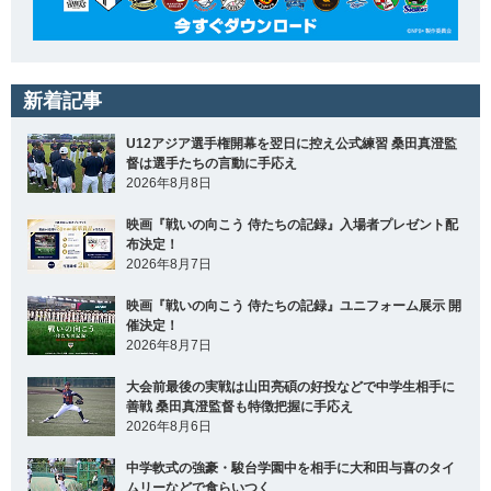
新着記事
U12アジア選手権開幕を翌日に控え公式練習 桑田真澄監
督は選手たちの言動に手応え
2026年8月8日
映画『戦いの向こう 侍たちの記録』入場者プレゼント配
布決定！
2026年8月7日
映画『戦いの向こう 侍たちの記録』ユニフォーム展示 開
催決定！
2026年8月7日
大会前最後の実戦は山田亮碩の好投などで中学生相手に
善戦 桑田真澄監督も特徴把握に手応え
2026年8月6日
中学軟式の強豪・駿台学園中を相手に大和田与喜のタイ
ムリーなどで食らいつく