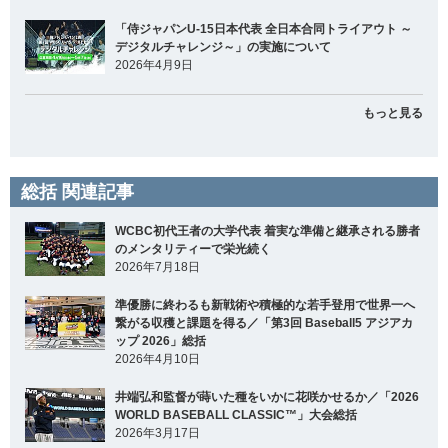
「侍ジャパンU-15日本代表 全日本合同トライアウト ～
デジタルチャレンジ～」の実施について
2026年4月9日
もっと見る
総括 関連記事
WCBC初代王者の大学代表 着実な準備と継承される勝者
のメンタリティーで栄光続く
2026年7月18日
準優勝に終わるも新戦術や積極的な若手登用で世界一へ
繋がる収穫と課題を得る／「第3回 Baseball5 アジアカ
ップ 2026」総括
2026年4月10日
井端弘和監督が蒔いた種をいかに花咲かせるか／「2026
WORLD BASEBALL CLASSIC™」大会総括
2026年3月17日