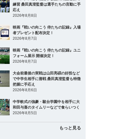
練習 桑田真澄監督は選手たちの言動に手
応え
2026年8月8日
映画『戦いの向こう 侍たちの記録』入場
者プレゼント配布決定！
2026年8月7日
映画『戦いの向こう 侍たちの記録』ユニ
フォーム展示 開催決定！
2026年8月7日
大会前最後の実戦は山田亮碩の好投など
で中学生相手に善戦 桑田真澄監督も特徴
把握に手応え
2026年8月6日
中学軟式の強豪・駿台学園中を相手に大
和田与喜のタイムリーなどで食らいつく
2026年8月5日
もっと見る