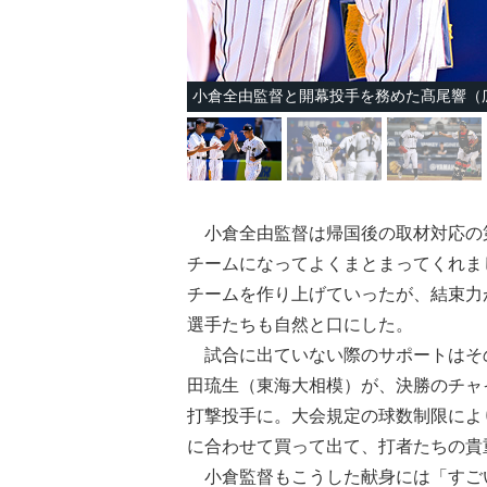
小倉全由監督と開幕投手を務めた髙尾響（
小倉全由監督は帰国後の取材対応の第
チームになってよくまとまってくれま
チームを作り上げていったが、結束力
選手たちも自然と口にした。
試合に出ていない際のサポートはそ
田琉生（東海大相模）が、決勝のチャ
打撃投手に。大会規定の球数制限によ
に合わせて買って出て、打者たちの貴
小倉監督もこうした献身には「すご