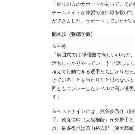
「周りの方のサポートがあってこその
チームメイトが練習で速い球を投げて
ができました。サポートしていただい
間木歩（報徳学園）
※主将
「解団式では“準優勝で悔しいけれど
活もしっかりやっていこう”と話しま
考えて行動できる選手たちばかりだっ
きていることを当たり前と思わないよ
回ともにプレーしたレベルの高い選手
す」
※ベストナインには、熊谷俊乃介（関
手、徳丸快晴（大阪桐蔭）が外野手と
点、最多得点は髙山裕次郎（健大高崎