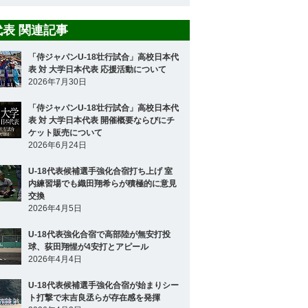
8代表 関連記事
「侍ジャパンU-18壮行試合」高校日本代
表 対 大学日本代表 応援活動について
2026年7月30日
「侍ジャパンU-18壮行試合」高校日本代
表 対 大学日本代表 開催概要ならびにチ
ケット販売について
2026年6月24日
U-18代表候補選手強化合宿打ち上げ 室
内練習場でも織田翔希らが積極的に意見
交換
2026年4月5日
U-18代表強化合宿で高部陸が無安打投
球、荻田翔惺が4安打とアピール
2026年4月4日
U-18代表候補選手強化合宿が始まりシー
ト打撃で末吉良丞らが存在感を発揮