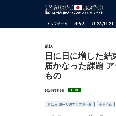
総括
日に日に増した結
届かなった課題 
もの
2024年9月9日
第13回 BFA U18アジア選手権
小倉全由