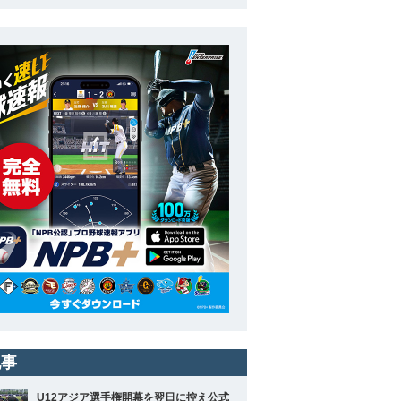
記事
U12アジア選手権開幕を翌日に控え公式