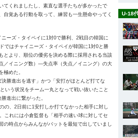
いてくれましたし、素直な選手たちが多かったで
U-1
、自覚ある行動を取って、練習も一生懸命やってく
ニーズ・タイペイに1対0で勝利、2戦目の韓国に
ドではチャイニーズ・タイペイが韓国に1対0と勝
もとより、順位の優劣を決める際に採用される当該
点／イニング数）―失点率（失点／イニング）の大
を極めた。
ば決勝進出を逃す」かつ「安打がほとんど打てな
）という状況をチーム一丸となって戦い抜いたこと
決勝進出に繋がった。
のの、2日前に1安打しか打てなかった相手に対し
た。これには小倉監督も「相手の速い球に対してセ
習の時点からみんながバットを最短で出していまし