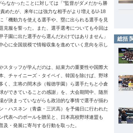
らなかったことに対しては「“監督がダメだから勝
責めたが、来年には強力な相手がより増えるU-18
に「機動力を使える選手や、塁に出られる選手を見
題克服を誓った。また、選手選考についても今回は
甲子園に出た選手から選んだわけではありません」
総括 
中心に全国規模で情報収集を進めていく意向を示し
やスタッフが学んだのは、結束力の重要性や国際大
本、チャイニーズ・タイペイ、韓国を除けば、野球
多く、主将の間木歩（報徳学園）ら選手たちと小倉
球ができていることの感謝」を、大会期間中、随所
場が決まっていながらも政治的な事情で選手が揃わ
ン・ハスネン（青森・三沢高）を予備日に行われた
ン代表へのボールを贈呈と、日本高校野球連盟も
普及・発展に寄与する行動を取った。