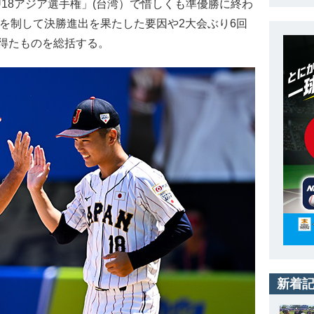
 U18アジア選手権」(台湾）で惜しくも準優勝に終わ
負を制して決勝進出を果たした要因や2大会ぶり6回
得たものを総括する。
新着