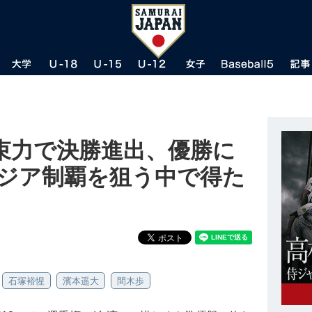
束力で決勝進出、優勝に
アジア制覇を狙う中で得た
石塚裕惺
濱本遥大
間木歩