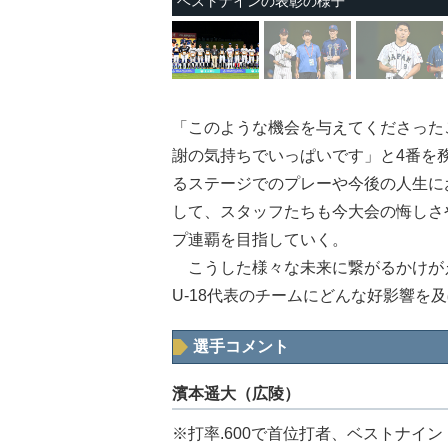
ベストナインの表彰の様子
「このような機会を与えてくださった
謝の気持ちでいっぱいです」と4番を
るステージでのプレーや今後の人生に
して、スタッフたちも今大会の悔しさや
プ連覇を目指していく。
こうした様々な未来に繋がるかけが
U-18代表のチームにどんな好影響を
選手コメント
濱本遥大（広陵）
※打率.600で首位打者、ベストナイ