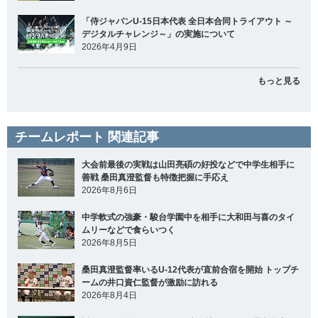
「侍ジャパンU-15日本代表 全日本合同トライアウト ～
デジタルチャレンジ～」の実施について
2026年4月9日
もっと見る
チームレポート 関連記事
大会前最後の実戦は山田亮碩の好投などで中学生相手に
善戦 桑田真澄監督も特徴把握に手応え
2026年8月6日
中学軟式の強豪・駿台学園中を相手に大和田与喜のタイ
ムリーなどで食らいつく
2026年8月5日
桑田真澄監督率いるU-12代表が直前合宿を開始 トップチ
ームの井口資仁監督が激励に訪れる
2026年8月4日