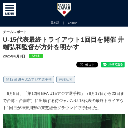
日本語
｜
English
チームレポート
U-15代表最終トライアウト1回目を開催 井
端弘和監督が方針を明かす
2025年6月8日
第12回 BFA U15アジア選手権
井端弘和
6月8日、「第12回 BFA U15アジア選手権」（8月17日から23日ま
で台湾・台南市）に出場する侍ジャパンU-15代表の最終トライアウ
ト1回目が神奈川県の東芝総合グラウンドで行われた。