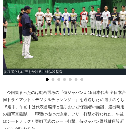
参加者たちに声をかける井端弘和監督
今回集まったのは動画選考の『侍ジャパンU-15日本代表 全日本合
同トライアウト～デジタルチャレンジ～』を通過した41選手のうち
15選手。午前中は代表首脳陣と選手および保護者の面談、選出時用
の顔写真撮影、一塁駆け抜けの測定、フリー打撃が行われた。午後
はシートノックと実戦形式のシート打撃、侍ジャパン野球健康診断
（※）が行われた。