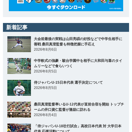
新着記事
大会前最後の実戦は山田亮碩の好投などで中学生相手に
善戦 桑田真澄監督も特徴把握に手応え
2026年8月6日
中学軟式の強豪・駿台学園中を相手に大和田与喜のタイ
ムリーなどで食らいつく
2026年8月5日
侍ジャパンU-15日本代表 選手決定について
2026年8月5日
桑田真澄監督率いるU-12代表が直前合宿を開始 トップチ
ームの井口資仁監督が激励に訪れる
2026年8月4日
「侍ジャパンU-18壮行試合」高校日本代表 対 大学日本
代表 応援活動について