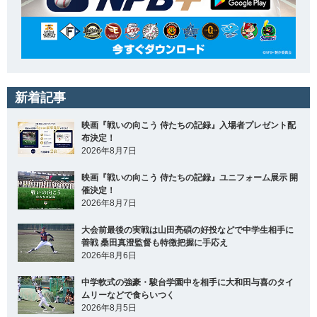
新着記事
映画『戦いの向こう 侍たちの記録』入場者プレゼント配
布決定！
2026年8月7日
映画『戦いの向こう 侍たちの記録』ユニフォーム展示 開
催決定！
2026年8月7日
大会前最後の実戦は山田亮碩の好投などで中学生相手に
善戦 桑田真澄監督も特徴把握に手応え
2026年8月6日
中学軟式の強豪・駿台学園中を相手に大和田与喜のタイ
ムリーなどで食らいつく
2026年8月5日