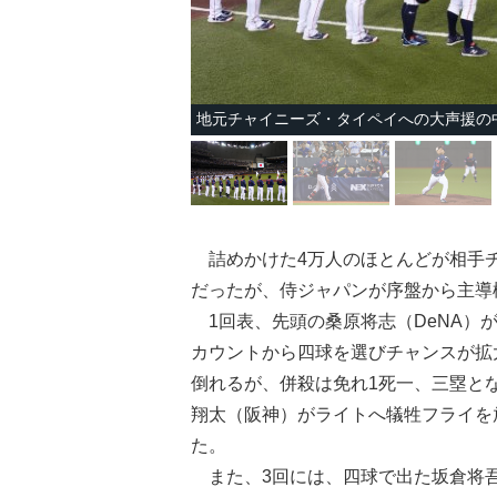
地元チャイニーズ・タイペイへの大声援の
詰めかけた4万人のほとんどが相手チ
だったが、侍ジャパンが序盤から主導
1回表、先頭の桑原将志（DeNA）
カウントから四球を選びチャンスが拡
倒れるが、併殺は免れ1死一、三塁と
翔太（阪神）がライトへ犠牲フライを
た。
また、3回には、四球で出た坂倉将吾