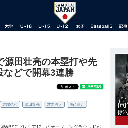
で源田壮亮の本塁打や先
投などで開幕3連勝
井端弘和
源田壮亮
才木浩人
辰己涼介
 第3回WBSCプレミア12」のオープニングラウンドが