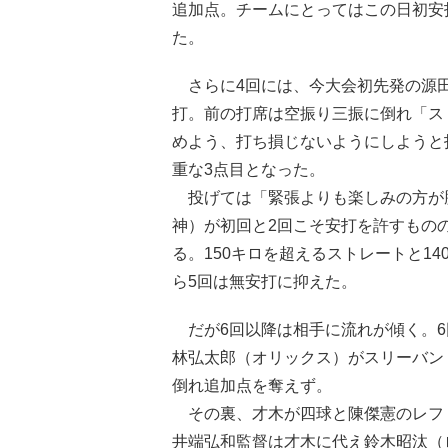
追加点。チームにとってはこの日初安
た。
さらに4回には、今大会初先発の源
打。前の打席は空振り三振に倒れ「ス
めよう、打ち損じないようにしようと
重な3点目となった。
投げては「緊張よりも楽しみの方が
神）が初回と2回こそ安打を許すもの
る。150キロを超えるストレートと1
ら5回は無安打に抑えた。
だが6回以降は相手に流れが傾く。6
林弘太郎（オリックス）がスリーバン
倒れ追加点を奪えず。
その裏、才木が四球と陳傑憲のレフト
井端弘和監督は才木に代え鈴木昭汰（