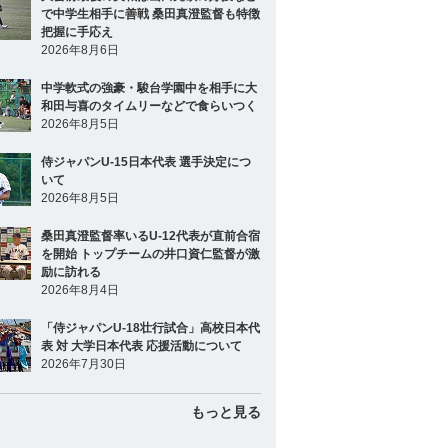
で中学生相手に善戦 桑田真澄監督も特徴
把握に手応え
2026年8月6日
中学軟式の強豪・駿台学園中を相手に大
和田与喜のタイムリーなどで食らいつく
2026年8月5日
侍ジャパンU-15日本代表 選手決定につ
いて
2026年8月5日
桑田真澄監督率いるU-12代表が直前合宿
を開始 トップチームの井口資仁監督が激
励に訪れる
2026年8月4日
「侍ジャパンU-18壮行試合」高校日本代
表 対 大学日本代表 応援活動について
2026年7月30日
もっと見る