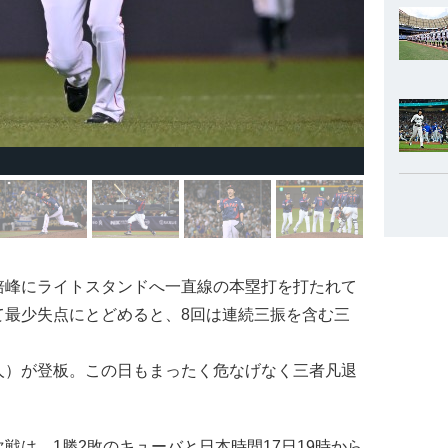
峰にライトスタンドへ一直線の本塁打を打たれて
て最少失点にとどめると、8回は連続三振を含む三
）が登板。この日もまったく危なげなく三者凡退
は、1勝2敗のキューバと日本時間17日19時から