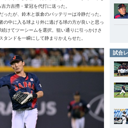
る吉力吉撈・鞏冠を代打に送った。
だったが、鈴木と坂倉のバッテリーは冷静だった。
者の中に入る球より外に逃げる球の方が良いと思っ
球続けてツーシームを選択。狙い通りに引っかけさ
スタンドを一瞬にして静まりかえらせた。
試合レ