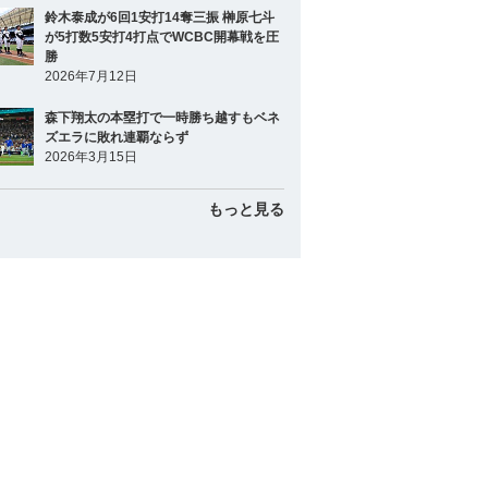
鈴木泰成が6回1安打14奪三振 榊原七斗
が5打数5安打4打点でWCBC開幕戦を圧
勝
2026年7月12日
森下翔太の本塁打で一時勝ち越すもベネ
ズエラに敗れ連覇ならず
2026年3月15日
もっと見る