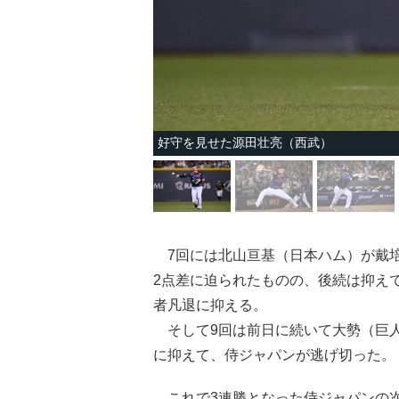
好守を見せた源田壮亮（西武）
7回には北山亘基（日本ハム）が戴培
2点差に迫られたものの、後続は抑え
者凡退に抑える。
そして9回は前日に続いて大勢（巨人
に抑えて、侍ジャパンが逃げ切った。
これで3連勝となった侍ジャパンの次戦