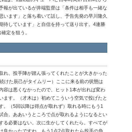
予報が出ているが井端監督は「条件は相手も一緒な
思います」と落ち着いて話し、予告先発の早川隆久
期待しています」と自信を持って送り出す。4連勝
出確定を狙う。
取れ、投手陣が踏ん張ってくれたことが大きかった
を続けた辰己がタイムリー）ここに来る前の状態は
内容は悪くなかったので、ヒット1本が出れば変わ
います。（才木は）初めてこういう空気で投げたと
す。（5回以降は得点が取れず）取れる時にもう1
試合。ああいうところで点が取れるようになるとい
する必要はない。次に生かしてくれたら。すべてが
は良かったですね。もう1点2点取れたら投手の負