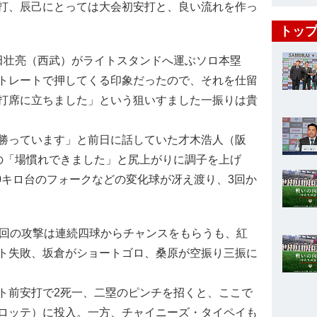
打、辰己にとっては大会初安打と、良い流れを作っ
トップ
田壮亮（西武）がライトスタンドへ運ぶソロ本塁
トレートで押してくる印象だったので、それを仕留
打席に立ちました」という狙いすました一振りは貴
勝っています」と前日に話していた才木浩人（阪
の「場慣れできました」と尻上がりに調子を上げ
40キロ台のフォークなどの変化球が冴え渡り、3回か
回の攻撃は連続四球からチャンスをもらうも、紅
ト失敗、坂倉がショートゴロ、桑原が空振り三振に
前安打で2死一、二塁のピンチを招くと、ここで
ロッテ）に投入。一方、チャイニーズ・タイペイも