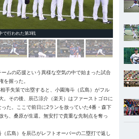
中で行われた第3戦
ームの応援という異様な空気の中で始まった試合
権を握った。
が相手失策で出塁すると、小園海斗（広島）がフル
大。その後、辰己涼介（楽天）はファーストゴロに
なった。ここで前日に2ランを放っていた4番・森下
放ち、桑原が生還。無安打で貴重な先制点を奪っ
（広島）を辰己がレフトオーバーの二塁打で返し