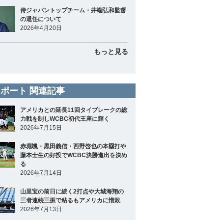
侍ジャパントップチーム・井端弘和監督
の退任について
2026年4月20日
もっと見る
ポート 関連記事
アメリカとの延長11回タイブレークの総
力戦を制しWCBC初代王座に輝く
2026年7月15日
赤堀颯・黒田義信・西野啓也の本塁打や
藤本士生の好投でWCBC決勝進出を決め
る
2026年7月14日
山里宝の前日に続く2打点や大城海翔の
三者連続三振で粘るもアメリカに惜敗
2026年7月13日