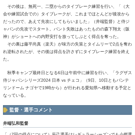
その後は、無死一、二塁からのタイブレーク練習を行い、「（大
会や練習試合での）タイブレークが、これまでほとんどが後攻から
だったので、あえて先攻にしてもらいました」（井端監督）と侍ジ
ャパンの先攻でスタート。バント失敗はあったものの森下翔太（阪
神）がショートへの内野安打を放ってしぶとく得点を奪った。
その裏は藤平尚真（楽天）が味方の失策とタイムリーで2点を奪わ
れ逆転されたが、その後は得点を許さずにタイブレーク練習を終え
た。
秋季キャンプ最終日となる6日は午前中に練習を行い、「ラグザス
侍ジャパンシリーズ2024 日本 vs チェコ」（9日、10日ともバンテ
リンドーム ナゴヤで19時から）が行われる愛知県へ移動する予定と
なっている。
監督・選手コメント
井端弘和監督
「（7回の得点について）辰己選手はレギュラーシーズンでも小郷選