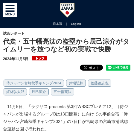
日本語
｜
English
試合レポート
代走・五十幡亮汰の盗塁から辰己涼介がタ
イムリーを放つなど初の実戦で快勝
2024年11月5日
侍ジャパン宮崎秋季キャンプ2024
井端弘和
佐藤都志也
紅林弘太郎
辰己涼介
五十幡亮汰
11月5日、「ラグザス presents 第3回WBSCプレミア12」（侍ジ
ャパンが出場するグループBは13日開幕）に向けての事前合宿「侍
ジャパン宮崎秋季キャンプ2024」の7日目が宮崎県の宮崎市清武総
合運動公園で行われた。