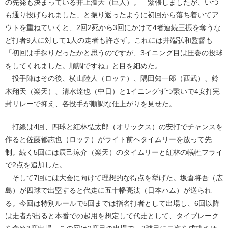
の先発も決まっている井上温大（巨人）。「緊張しましたが、いつ
も通り投げられました」と振り返ったように初回から落ち着いてア
ウトを重ねていくと、2回2死から3回にかけて4者連続三振を奪うな
ど打者9人に対して1人の走者も許さず。これには井端弘和監督も
「初回は手探りだったかと思うのですが、3イニング目は圧巻の投球
をしてくれました。順調ですね」と目を細めた。
投手陣はその後、横山陸人（ロッテ）、隅田知一郎（西武）、鈴
木翔天（楽天）、清水達也（中日）と1イニングずつ繋いで4安打完
封リレーで抑え、各投手が順調な仕上がりを見せた。
打線は4回、四球と紅林弘太郎（オリックス）の安打でチャンスを
作ると佐藤都志也（ロッテ）がライト前へタイムリーを放って先
制。続く5回には辰己涼介（楽天）のタイムリーと紅林の犠牲フライ
で2点を追加した。
そして7回には大会に向けて理想的な得点を挙げた。坂倉将吾（広
島）が四球で出塁すると代走に五十幡亮汰（日本ハム）が送られ
る。今回は特別ルールで5回までは指名打者として出場し、6回以降
は走者が出ると本番での起用を想定して代走として、タイブレーク