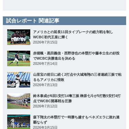
試合レポート 関連記事
アメリカとの延長11回タイブレークの総力戦を制し
WCBC初代王座に輝く
2026年7月15日
赤堀颯・黒田義信・西野啓也の本塁打や藤本士生の好投
でWCBC決勝進出を決める
2026年7月14日
山里宝の前日に続く2打点や大城海翔の三者連続三振で粘
るもアメリカに惜敗
2026年7月13日
鈴木泰成が6回1安打14奪三振 榊原七斗が5打数5安打4打
点でWCBC開幕戦を圧勝
2026年7月12日
森下翔太の本塁打で一時勝ち越すもベネズエラに敗れ連
覇ならず
2026年3月15日