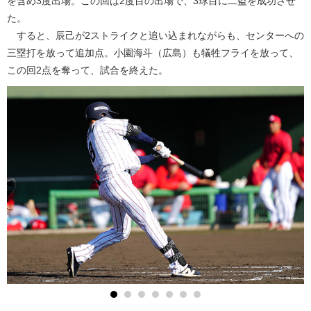
を含め3度出場。この回は2度目の出場で、3球目に二盗を成功させ
た。
すると、辰己が2ストライクと追い込まれながらも、センターへの
三塁打を放って追加点。小園海斗（広島）も犠牲フライを放って、
この回2点を奪って、試合を終えた。