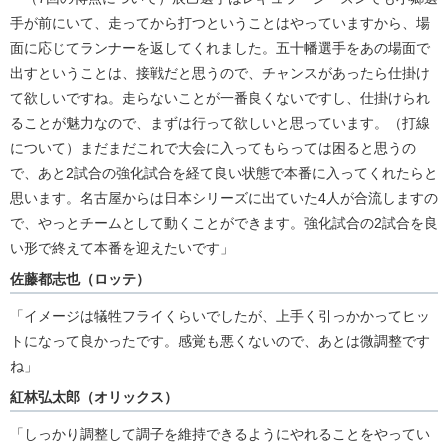
手が前にいて、走ってから打つということはやっていますから、場
面に応じてランナーを返してくれました。五十幡選手をあの場面で
出すということは、接戦だと思うので、チャンスがあったら仕掛け
て欲しいですね。走らないことが一番良くないですし、仕掛けられ
ることが魅力なので、まずは行って欲しいと思っています。（打線
について）まだまだこれで大会に入ってもらっては困ると思うの
で、あと2試合の強化試合を経て良い状態で本番に入ってくれたらと
思います。名古屋からは日本シリーズに出ていた4人が合流しますの
で、やっとチームとして動くことができます。強化試合の2試合を良
い形で終えて本番を迎えたいです」
佐藤都志也（ロッテ）
「イメージは犠牲フライくらいでしたが、上手く引っかかってヒッ
トになって良かったです。感覚も悪くないので、あとは微調整です
ね」
紅林弘太郎（オリックス）
「しっかり調整して調子を維持できるようにやれることをやってい