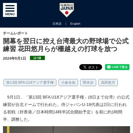
日本語
｜
English
チームレポート
開幕を翌日に控え台湾最大の野球場で公式
練習 花田悠月らが柵越えの打球を放つ
2024年9月1日
第13回 BFA U18アジア選手権
小倉全由
間木歩
花田悠月
9月1日、「第13回 BFA U18アジア選手権」(8日まで台湾）の公式
練習が台北ドームで行われた。侍ジャパンU-18代表は2日に行われ
る初戦（対香港／日本時間14時半試合開始予定）を前に約1時間
半、調整した。