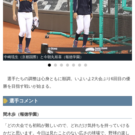
中崎琉生（京都国際）と今朝丸裕喜（報徳学園）
選手たちの調整は心身ともに順調。いよいよ2大会ぶり6回目の優
勝を目指す戦いが始まる。
選手コメント
間木歩（報徳学園）
「どの大会でも初戦が難しいので、どれだけ気持ちを持っていける
かだと思います。今日は見たことのない広さの球場で、野球の楽し