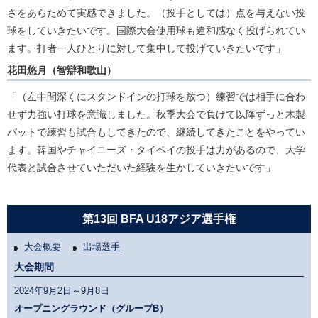
さをあらためて実感できました。（投手としては）点を与えない投
球をしていきたいです。国際大会使用球も違和感なく投げられてい
ます。打者一人ひとりに対して集中して投げていきたいです」
花田悠月（智辯和歌山）
「（左中間深くにスタンドインの打球を放つ）練習では相手に合わ
せず力強い打球を意識しました。秋季大会で負けて以降ずっと木製
バットで練習も試合もしてきたので、継続してきたことをやってい
ます。韓国やチャイニーズ・タイペイの投手は力があるので、大学
代表と試合させていただいた経験を生かしていきたいです」
第13回 BFA U18アジア選手権
大会概要
出場選手
大会期間
2024年9月2日～9月8日
オープニングラウンド（グループB）