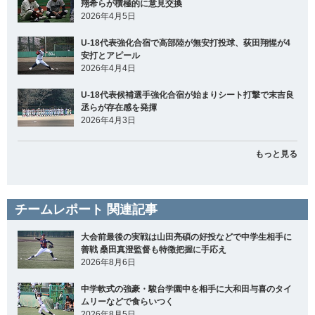
翔希らが積極的に意見交換
2026年4月5日
U-18代表強化合宿で高部陸が無安打投球、荻田翔惺が4
安打とアピール
2026年4月4日
U-18代表候補選手強化合宿が始まりシート打撃で末吉良
丞らが存在感を発揮
2026年4月3日
もっと見る
チームレポート 関連記事
大会前最後の実戦は山田亮碩の好投などで中学生相手に
善戦 桑田真澄監督も特徴把握に手応え
2026年8月6日
中学軟式の強豪・駿台学園中を相手に大和田与喜のタイ
ムリーなどで食らいつく
2026年8月5日