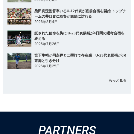
桑田真澄監督率いるU-12代表が直前合宿を開始 トップチ
ームの井口資仁監督が激励に訪れる
2026年8月4日
託された使命を胸に U-23代表候補が4日間の選考合宿を
終える
2026年7月26日
宮下隼輔が同点弾と二塁打で存在感 U-23代表候補がJR
東海と引き分け
2026年7月25日
もっと見る
PARTNERS