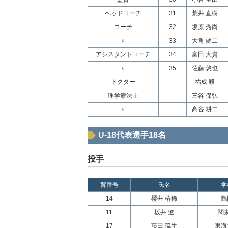
ヘッドコーチ
31
荒井 直樹
コーチ
32
坂原 秀尚
〃
33
大角 健二
アシスタントコーチ
34
富田 大貴
〃
35
佐藤 悠也
ドクター
祐成 毅
理学療法士
三谷 保弘
〃
髙谷 耕二
U-18代表選手18名
投手
背番号
氏名
学
14
櫻井 椿稀
鶴
11
坂井 遼
関
17
藤田 琉生
東海