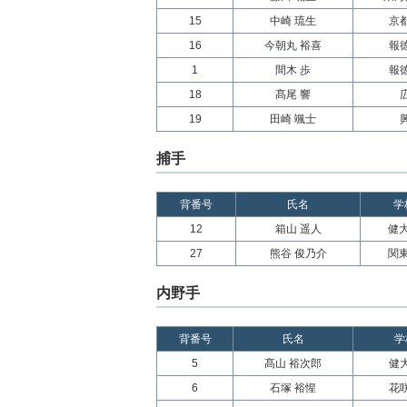
15
中崎 琉生
京
16
今朝丸 裕喜
報
1
間木 歩
報
18
髙尾 響
19
田崎 颯士
捕手
背番号
氏名
学
12
箱山 遥人
健
27
熊谷 俊乃介
関
内野手
背番号
氏名
学
5
髙山 裕次郎
健
6
石塚 裕惺
花