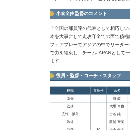
小倉全由監督のコメント
「全国の部員達の代表として相応しい
本を大事にして走攻守全ての面で積極
フェアプレーでアジアの中でリーダー
で力を結束し、チームJAPANとして
ます」
役員・監督・コーチ・スタッフ
役職
背番号
氏名
団長
寶 馨
総務
大場 卓也
広報・渉外
古谷 純一
渉外
阪浦 智美
監督
30
小倉 全由