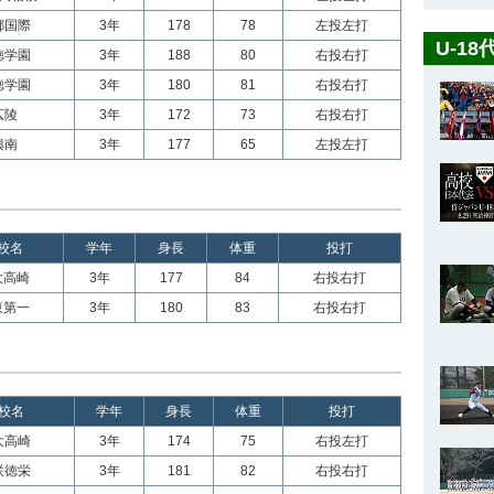
都国際
3年
178
78
左投左打
U-1
徳学園
3年
188
80
右投右打
徳学園
3年
180
81
右投右打
広陵
3年
172
73
右投右打
興南
3年
177
65
左投左打
校名
学年
身長
体重
投打
大高崎
3年
177
84
右投右打
東第一
3年
180
83
右投右打
校名
学年
身長
体重
投打
大高崎
3年
174
75
右投左打
咲徳栄
3年
181
82
右投右打