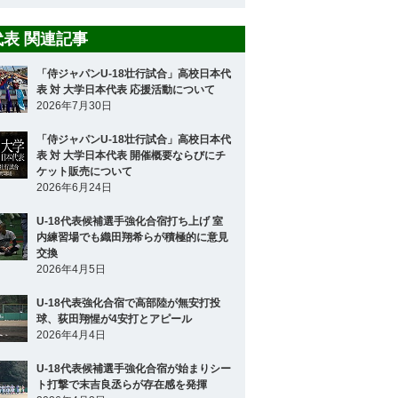
8代表 関連記事
「侍ジャパンU-18壮行試合」高校日本代
表 対 大学日本代表 応援活動について
2026年7月30日
「侍ジャパンU-18壮行試合」高校日本代
表 対 大学日本代表 開催概要ならびにチ
ケット販売について
2026年6月24日
U-18代表候補選手強化合宿打ち上げ 室
内練習場でも織田翔希らが積極的に意見
交換
2026年4月5日
U-18代表強化合宿で高部陸が無安打投
球、荻田翔惺が4安打とアピール
2026年4月4日
U-18代表候補選手強化合宿が始まりシー
ト打撃で末吉良丞らが存在感を発揮