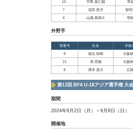
10
宇野 真仁朗
早
7
花田 悠月
智辯
4
山畑 真南斗
明
外野手
背番号
氏名
学校
9
徳丸 快晴
大阪
21
境 亮陽
大阪
8
濱本 遥大
広
第13回 BFA U-18アジア選手権 大
期間
2024年9月2日（月）～9月8日（日）
開催地