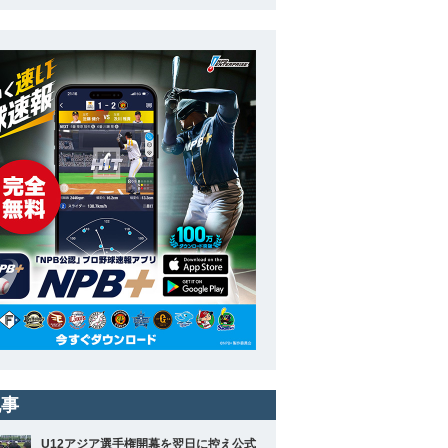
記事
U12アジア選手権開幕を翌日に控え公式