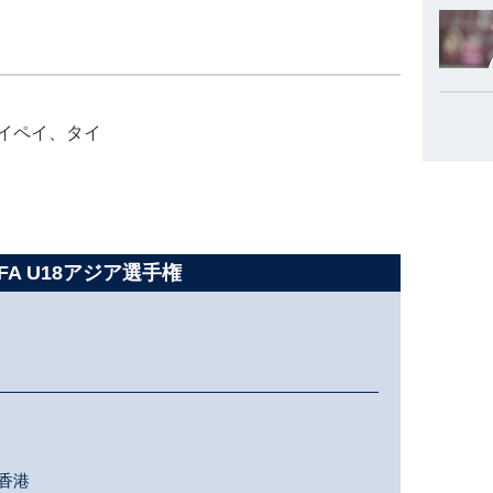
イペイ、タイ
BFA U18アジア選手権
香港