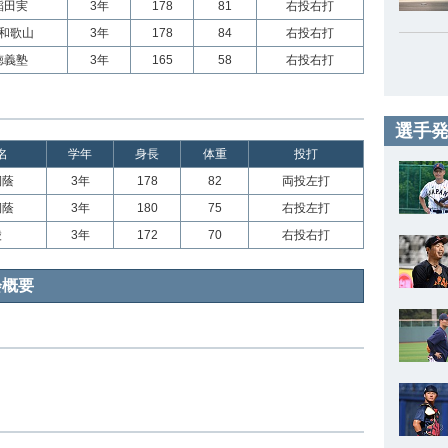
稲田実
3年
178
81
右投右打
和歌山
3年
178
84
右投右打
徳義塾
3年
165
58
右投右打
選手発
名
学年
身長
体重
投打
桐蔭
3年
178
82
両投左打
桐蔭
3年
180
75
右投左打
陵
3年
172
70
右投右打
会概要