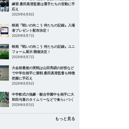
練習 桑田真澄監督は選手たちの言動に手
応え
2026年8月8日
映画『戦いの向こう 侍たちの記録』入場
者プレゼント配布決定！
2026年8月7日
映画『戦いの向こう 侍たちの記録』ユニ
フォーム展示 開催決定！
2026年8月7日
大会前最後の実戦は山田亮碩の好投など
で中学生相手に善戦 桑田真澄監督も特徴
把握に手応え
2026年8月6日
中学軟式の強豪・駿台学園中を相手に大
和田与喜のタイムリーなどで食らいつく
2026年8月5日
もっと見る