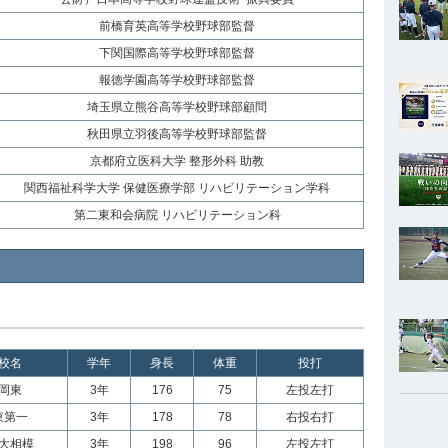
前橋育英高等学校野球部監督
下関国際高等学校野球部監督
報徳学園高等学校野球部監督
埼玉県立熊谷高等学校野球部顧問
秋田県立羽後高等学校野球部監督
京都府立医科大学 整形外科 助教
関西福祉科学大学 保健医療学部 リハビリテーション学科
第二東和会病院 リハビリテーション科
校名
学年
身長
体重
投打
岡東
3年
176
75
左投左打
東第一
3年
178
78
右投右打
大相模
3年
198
96
左投左打