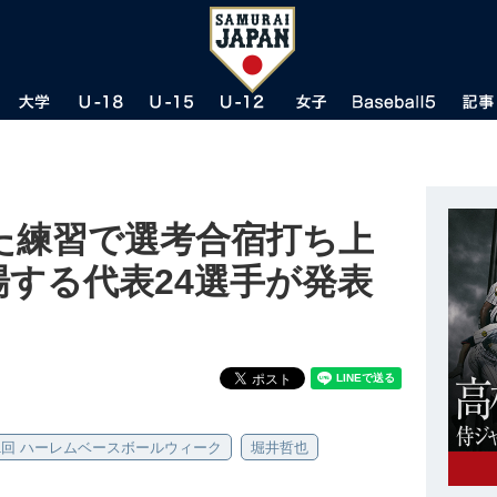
た練習で選考合宿打ち上
場する代表24選手が発表
1回 ハーレムベースボールウィーク
堀井哲也