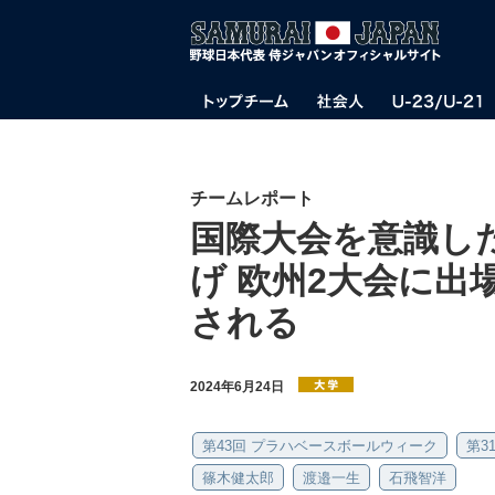
チームレポート
国際大会を意識し
げ 欧州2大会に出
される
2024年6月24日
第43回 プラハベースボールウィーク
第3
篠木健太郎
渡邉一生
石飛智洋