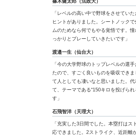
篠木健太郎（法政大）
「レベルの高い中で野球をさせていた
ヒントがありました。シートノックで
ムのためなら何でもやる覚悟です。憧
っかりとプレーしていきたいです」
渡邉一生（仙台大）
「今の大学野球のトップレベルの選手
たので、すごく良いものを吸収できま
て人としても凄いなと思いました。代
て、テーマである“150キロを投げら
す」
石飛智洋（天理大）
「充実した3日間でした。本塁打はス
応できました。2ストライク、近距離