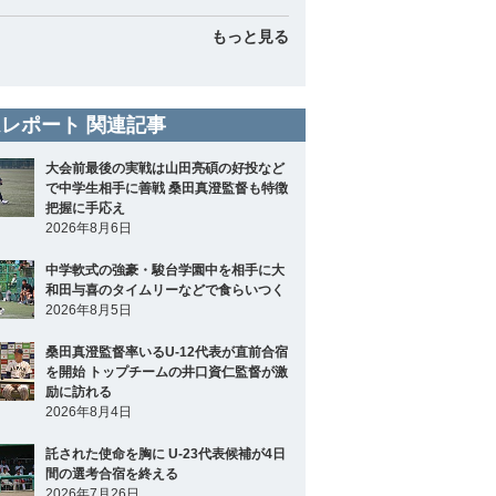
もっと見る
レポート 関連記事
大会前最後の実戦は山田亮碩の好投など
で中学生相手に善戦 桑田真澄監督も特徴
把握に手応え
2026年8月6日
中学軟式の強豪・駿台学園中を相手に大
和田与喜のタイムリーなどで食らいつく
2026年8月5日
桑田真澄監督率いるU-12代表が直前合宿
を開始 トップチームの井口資仁監督が激
励に訪れる
2026年8月4日
託された使命を胸に U-23代表候補が4日
間の選考合宿を終える
2026年7月26日