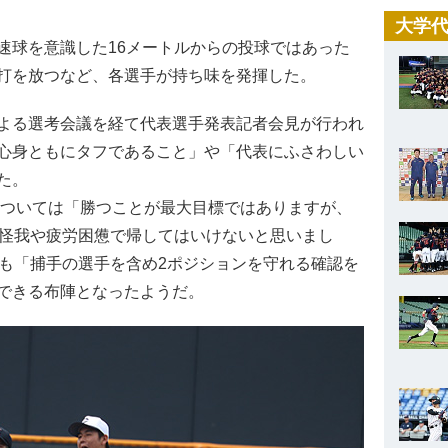
大学代
球を意識した16メートルからの投球ではあった
打を放つなど、各選手が持ち味を発揮した。
よる選考会議を経て代表選手発表記者会見が行われ
心身ともにタフであること」や「代表にふさわしい
た。
については「勝つことが最大目標ではありますが、
を怪我や疲労困憊で帰してはいけないと思いまし
ても「捕手の選手を含め2ポジションを守れる確認を
できる布陣となったようだ。