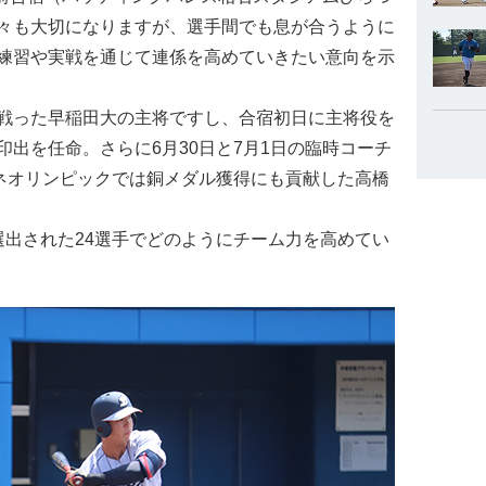
々も大切になりますが、選手間でも息が合うように
練習や実戦を通じて連係を高めていきたい意向を示
戦った早稲田大の主将ですし、合宿初日に主将役を
出を任命。さらに6月30日と7月1日の臨時コーチ
テネオリンピックでは銅メダル獲得にも貢献した高橋
出された24選手でどのようにチーム力を高めてい