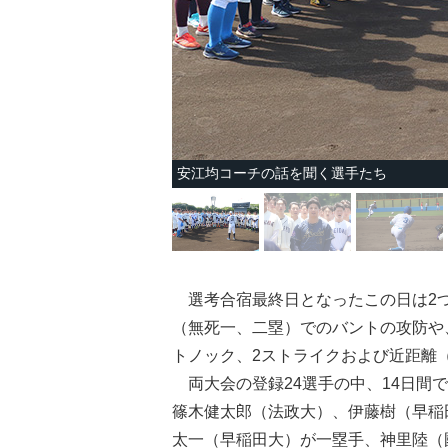
安江均コーチの話を聞く選手たち
選考合宿最終日となったこの日は2
（無死一、二塁）でのバントの攻防や
トノック、2ストライクおよび近距離
両大会の登録24選手の中、14日間
篠木健太郎（法政大）、伊藤樹（早稲
太一（早稲田大）が一塁手、神里陸（