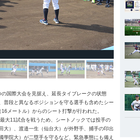
つの国際大会を見据え、延長タイブレークの状態
、普段と異なるポジションを守る選手も含めたシー
（16メートル）からのシート打撃が行われた。
で最大11試合を戦うため、シートノックでは投手の
田大）、渡邉一生（仙台大）が外野手、捕手の印出
國學院大）が二塁手を守るなど、緊急事態にも備え