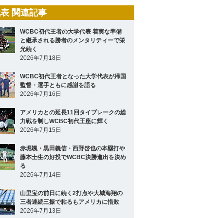
表 関連記事
WCBC初代王者の大学代表 着実な準備
と継承される勝者のメンタリティーで栄
光続く
2026年7月18日
WCBC初代王者となった大学代表が帰国
監督・選手ともに感謝を語る
2026年7月16日
アメリカとの延長11回タイブレークの総
力戦を制しWCBC初代王座に輝く
2026年7月15日
赤堀颯・黒田義信・西野啓也の本塁打や
藤本士生の好投でWCBC決勝進出を決め
る
2026年7月14日
山里宝の前日に続く2打点や大城海翔の
三者連続三振で粘るもアメリカに惜敗
2026年7月13日