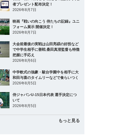
者プレゼント配布決定！
2026年8月7日
映画『戦いの向こう 侍たちの記録』ユニ
フォーム展示 開催決定！
2026年8月7日
大会前最後の実戦は山田亮碩の好投など
で中学生相手に善戦 桑田真澄監督も特徴
把握に手応え
2026年8月6日
中学軟式の強豪・駿台学園中を相手に大
和田与喜のタイムリーなどで食らいつく
2026年8月5日
侍ジャパンU-15日本代表 選手決定につ
いて
2026年8月5日
もっと見る