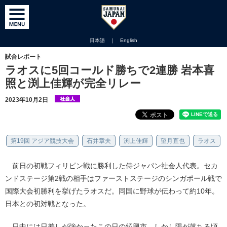
日本語
｜
English
試合レポート
ラオスに5回コールド勝ちで2連勝 岩本喜
照と渕上佳輝が完全リレー
2023年10月2日
第19回 アジア競技大会
石井章夫
渕上佳輝
望月直也
ラオス
前日の初戦フィリピン戦に勝利した侍ジャパン社会人代表。セカ
ンドステージ第2戦の相手はファーストステージのシンガポール戦で
国際大会初勝利を挙げたラオスだ。同国に野球が伝わって約10年。
日本との初対戦となった。
日中には日差しが強かったこの日の紹興市。しかし陽が落ちる頃