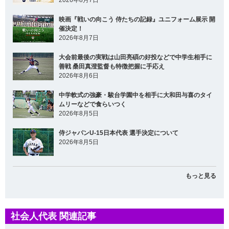
2026年8月7日
映画『戦いの向こう 侍たちの記録』ユニフォーム展示 開
催決定！
2026年8月7日
大会前最後の実戦は山田亮碩の好投などで中学生相手に
善戦 桑田真澄監督も特徴把握に手応え
2026年8月6日
中学軟式の強豪・駿台学園中を相手に大和田与喜のタイ
ムリーなどで食らいつく
2026年8月5日
侍ジャパンU-15日本代表 選手決定について
2026年8月5日
もっと見る
社会人代表 関連記事