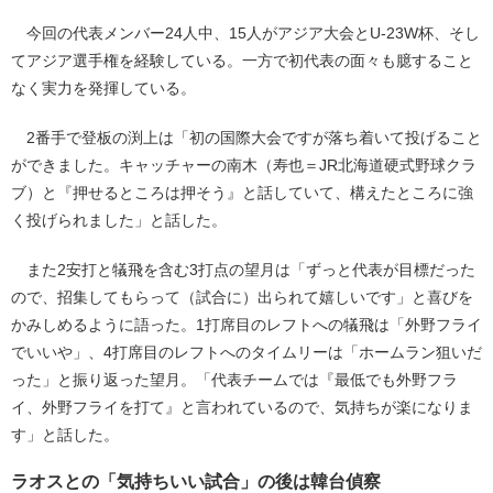
今回の代表メンバー24人中、15人がアジア大会とU-23W杯、そし
てアジア選手権を経験している。一方で初代表の面々も臆すること
なく実力を発揮している。
2番手で登板の渕上は「初の国際大会ですが落ち着いて投げること
ができました。キャッチャーの南木（寿也＝JR北海道硬式野球クラ
ブ）と『押せるところは押そう』と話していて、構えたところに強
く投げられました」と話した。
また2安打と犠飛を含む3打点の望月は「ずっと代表が目標だった
ので、招集してもらって（試合に）出られて嬉しいです」と喜びを
かみしめるように語った。1打席目のレフトへの犠飛は「外野フライ
でいいや」、4打席目のレフトへのタイムリーは「ホームラン狙いだ
った」と振り返った望月。「代表チームでは『最低でも外野フラ
イ、外野フライを打て』と言われているので、気持ちが楽になりま
す」と話した。
ラオスとの「気持ちいい試合」の後は韓台偵察