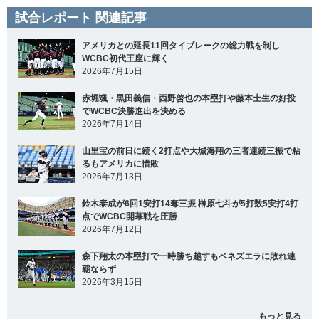
試合レポート 関連記事
アメリカとの延長11回タイブレークの総力戦を制し
WCBC初代王座に輝く
2026年7月15日
赤堀颯・黒田義信・西野啓也の本塁打や藤本士生の好投
でWCBC決勝進出を決める
2026年7月14日
山里宝の前日に続く2打点や大城海翔の三者連続三振で粘
るもアメリカに惜敗
2026年7月13日
鈴木泰成が6回1安打14奪三振 榊原七斗が5打数5安打4打
点でWCBC開幕戦を圧勝
2026年7月12日
森下翔太の本塁打で一時勝ち越すもベネズエラに敗れ連
覇ならず
2026年3月15日
もっと見る