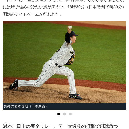
には時折強めの冷たい風が舞う中、18時30分（日本時間19時30分）
開始のナイトゲームが行われた。
先発の岩本喜照（日本新薬）
岩本、渕上の完全リレー、テーマ通りの打撃で飛球放つ