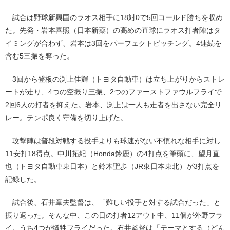
試合は野球新興国のラオス相手に18対0で5回コールド勝ちを収め
た。先発・岩本喜照（日本新薬）の高めの直球にラオス打者陣はタ
イミングが合わず、岩本は3回をパーフェクトピッチング。4連続を
含む5三振を奪った。
3回から登板の渕上佳輝（トヨタ自動車）は立ち上がりからストレ
ートが走り、4つの空振り三振、2つのファーストファウルフライで
2回6人の打者を抑えた。岩本、渕上は一人も走者を出さない完全リ
レー。テンポ良く守備を切り上げた。
攻撃陣は普段対戦する投手よりも球速がない不慣れな相手に対し
11安打18得点。中川拓紀（Honda鈴鹿）の4打点を筆頭に、望月直
也（トヨタ自動車東日本）と鈴木聖歩（JR東日本東北）が3打点を
記録した。
試合後、石井章夫監督は、「難しい投手と対する試合だった」と
振り返った。そんな中、この日の打者12アウト中、11個が外野フラ
イ。うち4つが犠牲フライだった。石井監督は「テーマとする（どん