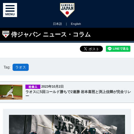
日本語
｜
English
侍ジャパン ニュース・コラム
Tag:
ラオス
2023年10月2日
ラオスに5回コールド勝ちで2連勝 岩本喜照と渕上佳輝が完全リレ
ー