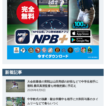
新着記事
大会前最後の実戦は山田亮碩の好投などで中学生相手に
善戦 桑田真澄監督も特徴把握に手応え
2026年8月6日
中学軟式の強豪・駿台学園中を相手に大和田与喜のタイ
ムリーなどで食らいつく