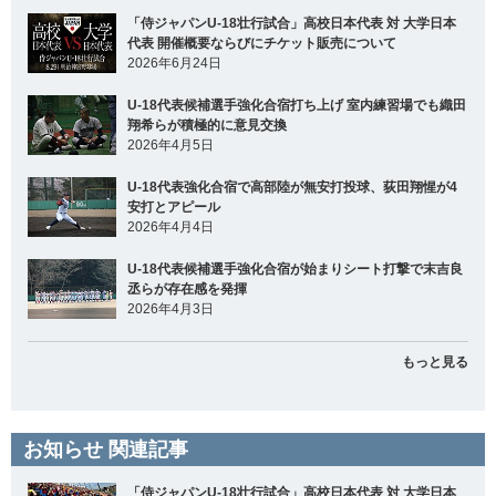
「侍ジャパンU-18壮行試合」高校日本代表 対 大学日本
代表 開催概要ならびにチケット販売について
2026年6月24日
U-18代表候補選手強化合宿打ち上げ 室内練習場でも織田
翔希らが積極的に意見交換
2026年4月5日
U-18代表強化合宿で高部陸が無安打投球、荻田翔惺が4
安打とアピール
2026年4月4日
U-18代表候補選手強化合宿が始まりシート打撃で末吉良
丞らが存在感を発揮
2026年4月3日
もっと見る
お知らせ 関連記事
「侍ジャパンU-18壮行試合」高校日本代表 対 大学日本