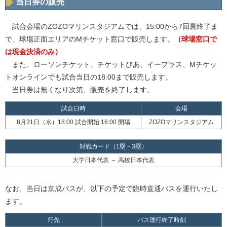
当日券の販売
試合会場のZOZOマリンスタジアムでは、15:00から7回裏終了ま
で、球場正面エリアのMチケット窓口で販売します。
（球場窓口で
は現金決済のみ）
また、ローソンチケット、チケットぴあ、イープラス、Mチケッ
トオンラインでも試合当日の18:00まで販売します。
当日券は無くなり次第、販売を終了します。
試合日時
会場
8月31日（水）18:00 試合開始 16:00 開場
ZOZOマリンスタジアム
対戦カード（1塁－3塁）
大学日本代表 － 高校日本代表
なお、当日は京成バスが、以下の予定で臨時直通バスを運行いたし
ます。
行先
バス運行終了時刻