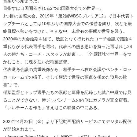
言葉から始まった。
目指すは自国開催される2つの国際大会での世界一。
1つ目の国際大会、2019年「第2回WBSCプレミア12」で日本代表ト
ップチームとしては10年ぶりの国際大会での優勝を飾り、次なる最
終目標へ勢いをつけた。そんな中、未曽有の事態が世界を襲う。
2020年の大会延期を経て、幾度となく行われたコーチ会議で議論を
重ねながら代表選手を選出。代表への熱き思いを持った選ばれし24
人の侍たち・コーチ・スタッフが結束し、「全員野球で世界一をつ
かむこと」に魂を注いだ稲葉監督。
代表選考会議の貴重映像から、相手チーム攻略会議やベンチ・ロッ
カールームでの様子、そして横浜で世界の頂点を極めた"8月の歓
喜"まで。
稲葉監督とトップ選手たちの素顔と葛藤を記録した試合中継では見
ることができない、侍ジャパンチームの内側にカメラが完全密着。
「いいチームを作る」答えはこの映像の中にある。
2022年4月22日（金）より下記動画配信サービスにてデジタル配信
が開始されます。
・Amazon Prime Video ・U-NEXT ・dTV ・Paravi ・