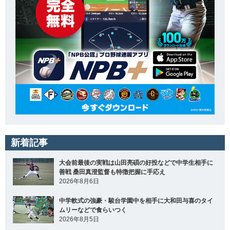
新着記事
大会前最後の実戦は山田亮碩の好投などで中学生相手に
善戦 桑田真澄監督も特徴把握に手応え
2026年8月6日
中学軟式の強豪・駿台学園中を相手に大和田与喜のタイ
ムリーなどで食らいつく
2026年8月5日