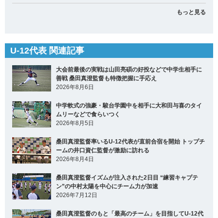
もっと見る
U-12代表 関連記事
大会前最後の実戦は山田亮碩の好投などで中学生相手に
善戦 桑田真澄監督も特徴把握に手応え
2026年8月6日
中学軟式の強豪・駿台学園中を相手に大和田与喜のタイ
ムリーなどで食らいつく
2026年8月5日
桑田真澄監督率いるU-12代表が直前合宿を開始 トップチ
ームの井口資仁監督が激励に訪れる
2026年8月4日
桑田真澄監督イズムが注入された2日目 “練習キャプテ
ン”の中村太陽を中心にチーム力が加速
2026年7月12日
桑田真澄監督のもと「最高のチーム」を目指してU-12代