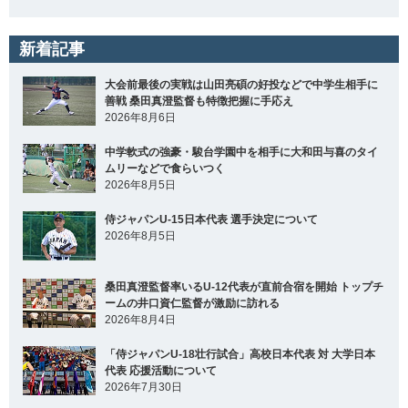
新着記事
大会前最後の実戦は山田亮碩の好投などで中学生相手に
善戦 桑田真澄監督も特徴把握に手応え
2026年8月6日
中学軟式の強豪・駿台学園中を相手に大和田与喜のタイ
ムリーなどで食らいつく
2026年8月5日
侍ジャパンU-15日本代表 選手決定について
2026年8月5日
桑田真澄監督率いるU-12代表が直前合宿を開始 トップチ
ームの井口資仁監督が激励に訪れる
2026年8月4日
「侍ジャパンU-18壮行試合」高校日本代表 対 大学日本
代表 応援活動について
2026年7月30日