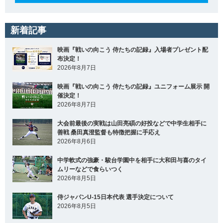
新着記事
映画『戦いの向こう 侍たちの記録』入場者プレゼント配
布決定！
2026年8月7日
映画『戦いの向こう 侍たちの記録』ユニフォーム展示 開
催決定！
2026年8月7日
大会前最後の実戦は山田亮碩の好投などで中学生相手に
善戦 桑田真澄監督も特徴把握に手応え
2026年8月6日
中学軟式の強豪・駿台学園中を相手に大和田与喜のタイ
ムリーなどで食らいつく
2026年8月5日
侍ジャパンU-15日本代表 選手決定について
2026年8月5日