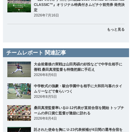
CLASSIC™』オリジナル特典付きムビチケ前売券 発売決
定
2026年7月16日
もっと見る
チームレポート 関連記事
大会前最後の実戦は山田亮碩の好投などで中学生相手に
善戦 桑田真澄監督も特徴把握に手応え
2026年8月6日
中学軟式の強豪・駿台学園中を相手に大和田与喜のタイ
ムリーなどで食らいつく
2026年8月5日
桑田真澄監督率いるU-12代表が直前合宿を開始 トップチ
ームの井口資仁監督が激励に訪れる
2026年8月4日
託された使命を胸に U-23代表候補が4日間の選考合宿を