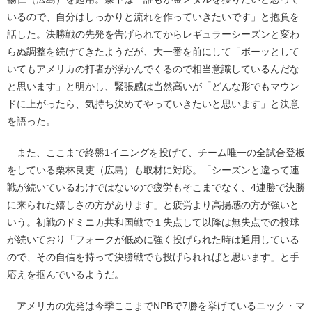
いるので、自分はしっかりと流れを作っていきたいです」と抱負を
話した。決勝戦の先発を告げられてからレギュラーシーズンと変わ
らぬ調整を続けてきたようだが、大一番を前にして「ボーッとして
いてもアメリカの打者が浮かんでくるので相当意識しているんだな
と思います」と明かし、緊張感は当然高いが「どんな形でもマウン
ドに上がったら、気持ち決めてやっていきたいと思います」と決意
を語った。
また、ここまで終盤1イニングを投げて、チーム唯一の全試合登板
をしている栗林良吏（広島）も取材に対応。「シーズンと違って連
戦が続いているわけではないので疲労もそこまでなく、4連勝で決勝
に来られた嬉しさの方があります」と疲労より高揚感の方が強いと
いう。初戦のドミニカ共和国戦で１失点して以降は無失点での投球
が続いており「フォークが低めに強く投げられた時は通用している
ので、その自信を持って決勝戦でも投げられればと思います」と手
応えを掴んでいるようだ。
アメリカの先発は今季ここまでNPBで7勝を挙げているニック・マ