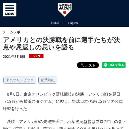
日本語
｜
English
チームレポート
アメリカとの決勝戦を前に選手たちが決
意や恩返しの思いを語る
2021年8月6日
東京オリンピック
稲葉篤紀
8月6日、東京オリンピック野球競技の決勝・アメリカ戦を翌日
（19時から横浜スタジアム）に控え、野球日本代表は2時間の公式
練習を行った。
決勝・アメリカ戦の先発投手に、稲葉篤紀監督はプロ2年目の森下
暢仁（広島）を起用。森下は「誰もが金メダルを獲りたいと思って