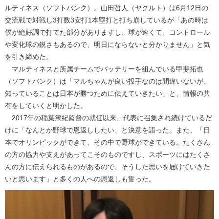
ルティネス（ソフトバンク）。山田哲人（ヤクルト）は6月12日の
交流戦で対戦し3打数3安打1本塁打と打ち崩しているが「あの時は
僕が絶好調で打てた部分がありますし、球が速くて、コントロール
や変化球の鋭さもあるので、明日にならないと分かりません」と気
を引き締めた。
マルティネスと所属チームでバッテリーを組んでいる甲斐拓也
（ソフトバンク）は「マルちゃんが良い投手なのは間違いないが、
知っていることは日本が勝つために伝えていきたい」と、情報の共
有をしていくと明かした。
2017年の稲葉篤紀監督の就任以来、代表に召集され続けているだ
けに「なんとか野球で恩返ししたい」と決意を語った。また、「日
本でオリンピックができて、その中で野球ができている。たくさん
の方の協力や支えがあってこそのものですし、スポーツにはたくさ
んの方に伝えられるものがあるので、そうした思いを届けていきた
いと思います」と多くの人への恩返しも誓った。