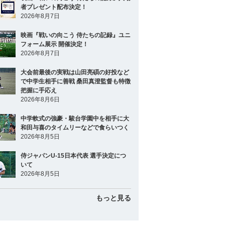
者プレゼント配布決定！
2026年8月7日
映画『戦いの向こう 侍たちの記録』ユニ
フォーム展示 開催決定！
2026年8月7日
大会前最後の実戦は山田亮碩の好投など
で中学生相手に善戦 桑田真澄監督も特徴
把握に手応え
2026年8月6日
中学軟式の強豪・駿台学園中を相手に大
和田与喜のタイムリーなどで食らいつく
2026年8月5日
侍ジャパンU-15日本代表 選手決定につ
いて
2026年8月5日
もっと見る