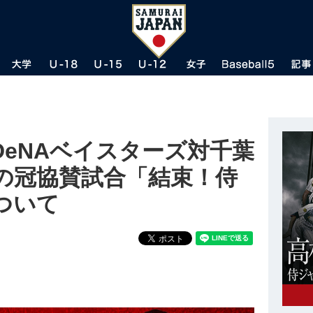
DeNAベイスターズ対千葉
の冠協賛試合「結束！侍
ついて