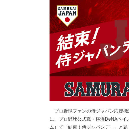
プロ野球ファンの侍ジャパン応援機運
に、プロ野球公式戦・横浜DeNAベイ
ム）で「結束！侍ジャパンデー」と題し