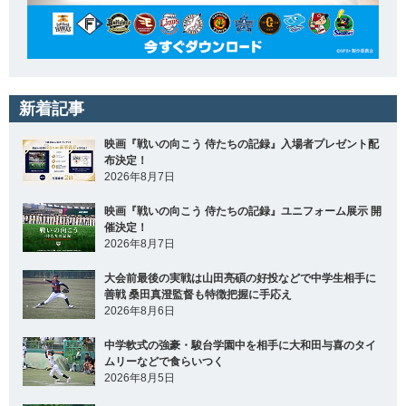
新着記事
映画『戦いの向こう 侍たちの記録』入場者プレゼント配
布決定！
2026年8月7日
映画『戦いの向こう 侍たちの記録』ユニフォーム展示 開
催決定！
2026年8月7日
大会前最後の実戦は山田亮碩の好投などで中学生相手に
善戦 桑田真澄監督も特徴把握に手応え
2026年8月6日
中学軟式の強豪・駿台学園中を相手に大和田与喜のタイ
ムリーなどで食らいつく
2026年8月5日