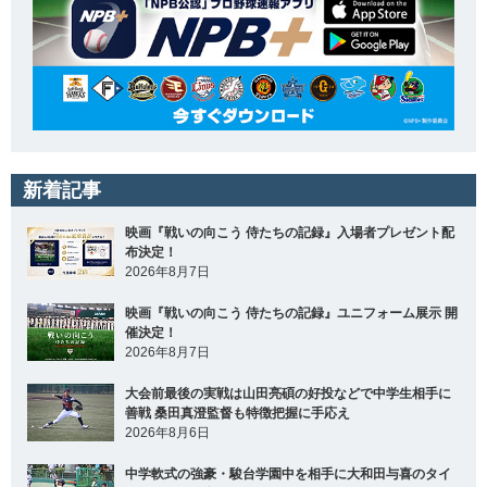
新着記事
映画『戦いの向こう 侍たちの記録』入場者プレゼント配
布決定！
2026年8月7日
映画『戦いの向こう 侍たちの記録』ユニフォーム展示 開
催決定！
2026年8月7日
大会前最後の実戦は山田亮碩の好投などで中学生相手に
善戦 桑田真澄監督も特徴把握に手応え
2026年8月6日
中学軟式の強豪・駿台学園中を相手に大和田与喜のタイ