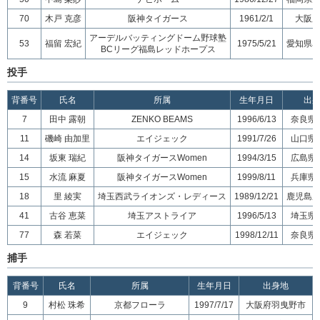
70
木戸 克彦
阪神タイガース
1961/2/1
大阪
アーデルバッティングドーム野球塾
53
福留 宏紀
1975/5/21
愛知県
BCリーグ福島レッドホープス
投手
背番号
氏名
所属
生年月日
出
7
田中 露朝
ZENKO BEAMS
1996/6/13
奈良県
11
磯崎 由加里
エイジェック
1991/7/26
山口県
14
坂東 瑞紀
阪神タイガースWomen
1994/3/15
広島県
15
水流 麻夏
阪神タイガースWomen
1999/8/11
兵庫県
18
里 綾実
埼玉西武ライオンズ・レディース
1989/12/21
鹿児島
41
古谷 恵菜
埼玉アストライア
1996/5/13
埼玉県
77
森 若菜
エイジェック
1998/12/11
奈良県
捕手
背番号
氏名
所属
生年月日
出身地
9
村松 珠希
京都フローラ
1997/7/17
大阪府羽曳野市