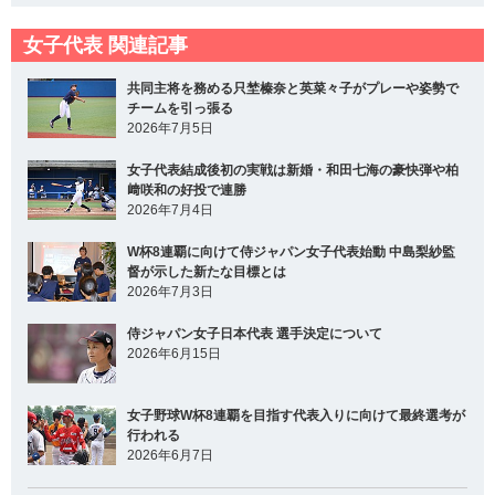
女子代表 関連記事
共同主将を務める只埜榛奈と英菜々子がプレーや姿勢で
チームを引っ張る
2026年7月5日
女子代表結成後初の実戦は新婚・和田七海の豪快弾や柏
﨑咲和の好投で連勝
2026年7月4日
W杯8連覇に向けて侍ジャパン女子代表始動 中島梨紗監
督が示した新たな目標とは
2026年7月3日
侍ジャパン女子日本代表 選手決定について
2026年6月15日
女子野球W杯8連覇を目指す代表入りに向けて最終選考が
行われる
2026年6月7日