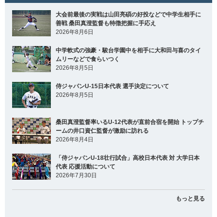
大会前最後の実戦は山田亮碩の好投などで中学生相手に
善戦 桑田真澄監督も特徴把握に手応え
2026年8月6日
中学軟式の強豪・駿台学園中を相手に大和田与喜のタイ
ムリーなどで食らいつく
2026年8月5日
侍ジャパンU-15日本代表 選手決定について
2026年8月5日
桑田真澄監督率いるU-12代表が直前合宿を開始 トップチ
ームの井口資仁監督が激励に訪れる
2026年8月4日
「侍ジャパンU-18壮行試合」高校日本代表 対 大学日本
代表 応援活動について
2026年7月30日
もっと見る