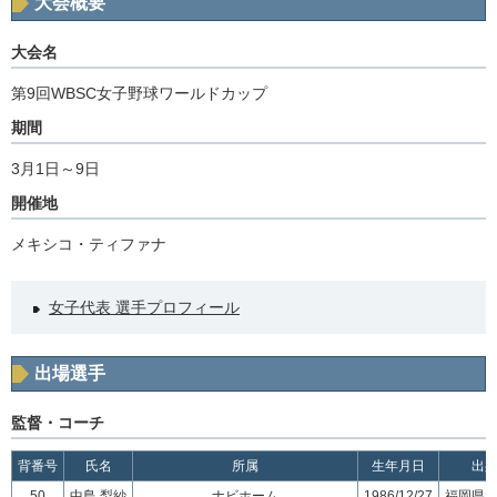
大会概要
大会名
第9回WBSC女子野球ワールドカップ
期間
3月1日～9日
開催地
メキシコ・ティファナ
女子代表 選手プロフィール
出場選手
監督・コーチ
背番号
氏名
所属
生年月日
出
50
中島 梨紗
ナビホーム
1986/12/27
福岡県