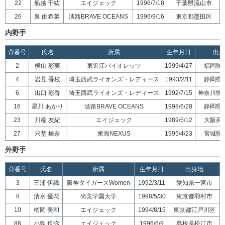
22
船越 千紘
エイジェック
1996/7/18
千葉県流山市
26
泉 由希菜
淡路BRAVE OCEANS
1996/9/16
東京都墨田区
内野手
背番号
氏名
所属
生年月日
出身
2
横山 彩実
東近江バイオレッツ
1999/4/27
福岡県
4
岩見 香枝
埼玉西武ライオンズ・レディース
1993/2/11
静岡県
6
出口 彩香
埼玉西武ライオンズ・レディース
1992/7/15
神奈川県
16
星川 あかり
淡路BRAVE OCEANS
1998/6/28
静岡県
23
川端 友紀
エイジェック
1989/5/12
大阪府
27
只埜 榛奈
東海NEXUS
1995/4/23
宮城県
外野手
背番号
氏名
所属
生年月日
出身地
3
三浦 伊織
阪神タイガースWomen
1992/3/11
愛知県一宮市
8
清水 優花
尚美学園大学
1998/5/30
東京都羽村市
10
楢岡 美和
エイジェック
1994/8/15
東京都江戸川区
88
小島 也弥
エイジェック
1996/6/9
島根県松江市