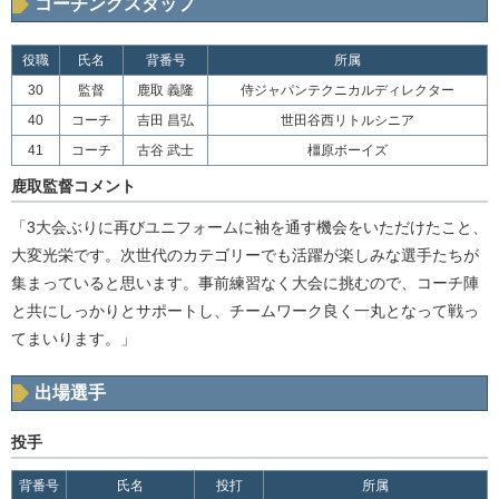
コーチングスタッフ
役職
氏名
背番号
所属
30
監督
鹿取 義隆
侍ジャパンテクニカルディレクター
40
コーチ
吉田 昌弘
世田谷西リトルシニア
41
コーチ
古谷 武士
橿原ボーイズ
鹿取監督コメント
「3大会ぶりに再びユニフォームに袖を通す機会をいただけたこと、
大変光栄です。次世代のカテゴリーでも活躍が楽しみな選手たちが
集まっていると思います。事前練習なく大会に挑むので、コーチ陣
と共にしっかりとサポートし、チームワーク良く一丸となって戦っ
てまいります。」
出場選手
投手
背番号
氏名
投打
所属