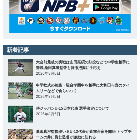
新着記事
大会前最後の実戦は山田亮碩の好投などで中学生相手に
善戦 桑田真澄監督も特徴把握に手応え
2026年8月6日
中学軟式の強豪・駿台学園中を相手に大和田与喜のタイ
ムリーなどで食らいつく
2026年8月5日
侍ジャパンU-15日本代表 選手決定について
2026年8月5日
桑田真澄監督率いるU-12代表が直前合宿を開始 トップチ
ームの井口資仁監督が激励に訪れる