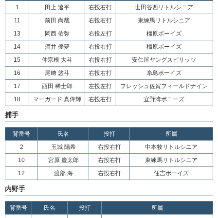
1
田上 遼平
右投右打
世田谷西リトルシニア
11
前田 尚哉
右投右打
東練馬リトルシニア
13
岡西 佑弥
右投左打
橿原ボーイズ
14
酒井 優夢
右投右打
橿原ボーイズ
15
仲宗根 大斗
右投右打
安仁屋ヤングスピリッツ
16
尾﨑 悠斗
右投右打
糸島ボーイズ
17
西田 稀士郎
左投左打
フレッシュ佐賀フィールドナイン
18
マーガード 真偉輝
右投右打
宜野湾ポニーズ
捕手
背番号
氏名
投打
所属
2
玉城 陽希
右投右打
中本牧リトルシニア
10
宮原 慶太郎
右投右打
東練馬リトルシニア
12
渡部 海
右投右打
住吉ボーイズ
内野手
背番号
氏名
投打
所属