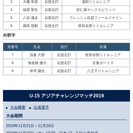
3
大勝 朱恩
右投左打
浦和リトルシニア
4
福原 聖矢
右投右打
安仁屋ヤングスピリッツ
5
八谷 晟歩
右投右打
フレッシュ佐賀フィールドナイン
6
壽田 悠毅
右投左打
世田谷西リトルシニア
外野手
背番号
氏名
投打
所属
7
浅倉 大聖
左投左打
世田谷西リトルシニア
8
海老根 優大
右投右打
京葉ボーイズ
9
井坪 陽生
右投右打
八王子リトルシニア
U-15 アジアチャレンジマッチ2019
大会概要
出場選手
大会期間
2019年11月21日～11月24日