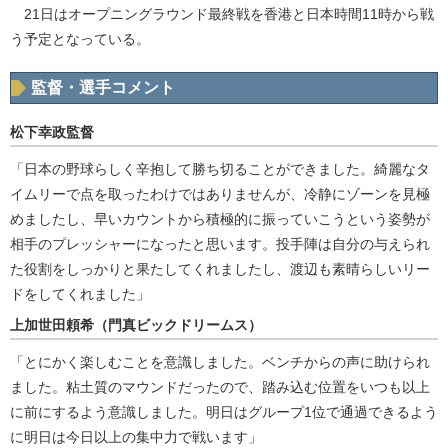
21日はオープニングラウンド最終戦を香港と日本時間11時から戦
う予定となっている。
監督・選手コメント
松下幸政監督
「日本の野球らしく辛抱して勝ち切ることができました。綺麗なタ
イムリーで点を取ったわけではありませんが、冷静にゾーンを見極
めましたし、早いカウントから積極的に振っていこうという姿勢が
相手のプレッシャーになったと思います。投手陣は自分の与えられ
た役割をしっかりと果たしてくれましたし、渡辺も素晴らしいリー
ドをしてくれました」
上加世田頼希（門真ビックドリームス）
「とにかく楽しむことを意識しました。ベンチからの声に助けられ
ました。粘土質のマウンドだったので、踏み込む位置をいつも以上
に前にするよう意識しました。明日はグループ1位で通過できるよう
に明日は今日以上の集中力で戦います」