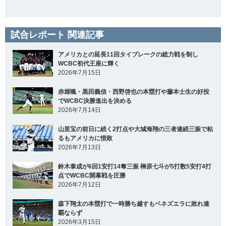
試合レポート 関連記事
アメリカとの延長11回タイブレークの総力戦を制し
WCBC初代王座に輝く
2026年7月15日
赤堀颯・黒田義信・西野啓也の本塁打や藤本士生の好投
でWCBC決勝進出を決める
2026年7月14日
山里宝の前日に続く2打点や大城海翔の三者連続三振で粘
るもアメリカに惜敗
2026年7月13日
鈴木泰成が6回1安打14奪三振 榊原七斗が5打数5安打4打
点でWCBC開幕戦を圧勝
2026年7月12日
森下翔太の本塁打で一時勝ち越すもベネズエラに敗れ連
覇ならず
2026年3月15日