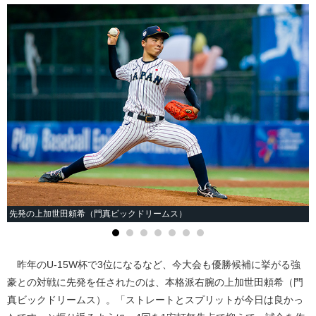
先発の上加世田頼希（門真ビックドリームス）
昨年のU-15W杯で3位になるなど、今大会も優勝候補に挙がる強
豪との対戦に先発を任されたのは、本格派右腕の上加世田頼希（門
真ビックドリームス）。「ストレートとスプリットが今日は良かっ