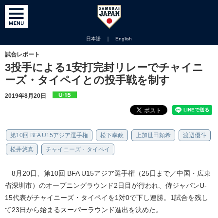
日本語
｜
English
試合レポート
3投手による1安打完封リレーでチャイニ
ーズ・タイペイとの投手戦を制す
2019年8月20日
第10回 BFA U15アジア選手権
松下幸政
上加世田頼希
渡辺優斗
松井悠真
チャイニーズ・タイペイ
8月20日、第10回 BFA U15アジア選手権（25日まで／中国・広東
省深圳市）のオープニングラウンド2日目が行われ、侍ジャパンU-
15代表がチャイニーズ・タイペイを1対0で下し連勝。1試合を残し
て23日から始まるスーパーラウンド進出を決めた。