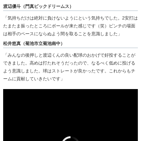
渡辺優斗（門真ビックドリームス）
「気持ちだけは絶対に負けないようにという気持ちでした。2安打は
たまたま振ったところにボールが来た感じです（笑）ピンチの場面
は相手のペースにならぬよう間を取ることを意識しました」
松井悠真（菊池市立菊池南中）
「みんなの後押しと渡辺くんの良い配球のおかげで好投することが
できました。高めは打たれそうだったので、なるべく低めに投げる
よう意識しました。球はストレートが良かったです。これからもチ
ームに貢献していきたいです」