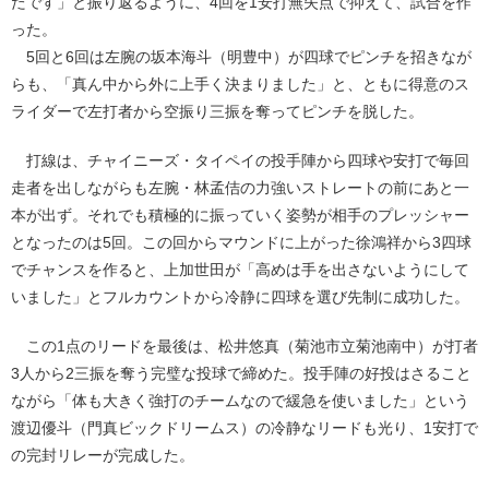
たです」と振り返るように、4回を1安打無失点で抑えて、試合を作
った。
5回と6回は左腕の坂本海斗（明豊中）が四球でピンチを招きなが
らも、「真ん中から外に上手く決まりました」と、ともに得意のス
ライダーで左打者から空振り三振を奪ってピンチを脱した。
打線は、チャイニーズ・タイペイの投手陣から四球や安打で毎回
走者を出しながらも左腕・林孟佶の力強いストレートの前にあと一
本が出ず。それでも積極的に振っていく姿勢が相手のプレッシャー
となったのは5回。この回からマウンドに上がった徐鴻祥から3四球
でチャンスを作ると、上加世田が「高めは手を出さないようにして
いました」とフルカウントから冷静に四球を選び先制に成功した。
この1点のリードを最後は、松井悠真（菊池市立菊池南中）が打者
3人から2三振を奪う完璧な投球で締めた。投手陣の好投はさること
ながら「体も大きく強打のチームなので緩急を使いました」という
渡辺優斗（門真ビックドリームス）の冷静なリードも光り、1安打で
の完封リレーが完成した。