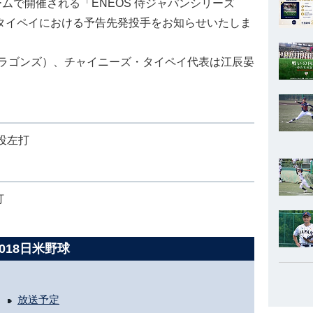
ドームで開催される「ENEOS 侍ジャパンシリーズ
ズ・タイペイにおける予告先発投手をお知らせいたしま
ラゴンズ）、チャイニーズ・タイペイ代表は江辰晏
投左打
打
2018日米野球
放送予定