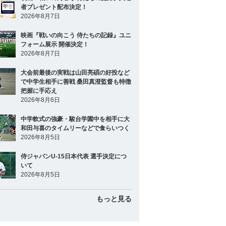
者プレゼント配布決定！
2026年8月7日
映画『戦いの向こう 侍たちの記録』ユニ
フォーム展示 開催決定！
2026年8月7日
大会前最後の実戦は山田亮碩の好投など
で中学生相手に善戦 桑田真澄監督も特徴
把握に手応え
2026年8月6日
中学軟式の強豪・駿台学園中を相手に大
和田与喜のタイムリーなどで食らいつく
2026年8月5日
侍ジャパンU-15日本代表 選手決定につ
いて
2026年8月5日
もっと見る