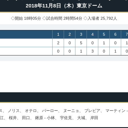
2018年11月8日（木）東京ドーム
◇開始 18時05分 ◇試合時間 2時間54分 ◇入場者 25,792人
1
2
3
4
5
6
7
2
0
5
0
1
0
1
0
0
1
3
0
1
0
ス、 ノリス、 オテロ、 バーロー、 ヌーニョ、 ブレビア、 マーティン 
江、 桜井、 田口、 鍬原 ‐ 小林、 宇佐見、 大城、 岸田