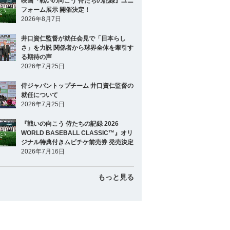
映画『戦いの向こう 侍たちの記録』ユニ
フォーム展示 開催決定！
2026年8月7日
井口資仁監督が就任会見で「日本らし
さ」を力説 関係者から球界全体を牽引す
る期待の声
2026年7月25日
侍ジャパントップチーム 井口資仁監督の
就任について
2026年7月25日
『戦いの向こう 侍たちの記録 2026
WORLD BASEBALL CLASSIC™』オリ
ジナル特典付きムビチケ前売券 発売決定
2026年7月16日
もっと見る