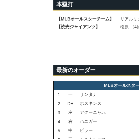
本塁打
【MLBオールスターチーム】
リアルミ
【読売ジャイアンツ】
松原 （4
最新のオーダー
MLBオールスタ
一
サンタナ
1
ホスキンス
2
DH
左
アクーニャJr.
3
右
ハニガー
4
中
ピラー
5