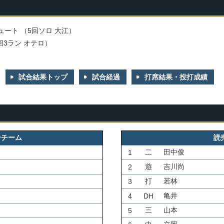
ュート （5回ソロ 大江）
回3ラン オテロ）
試合結果トップ
試合経過
打席結果・投打成績
ーチーム
読
二
田中俊
1
遊
吉川尚
2
打
若林
3
亀井
4
DH
三
山本
5