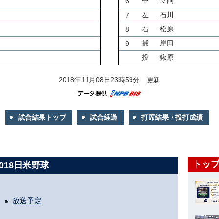
中
立岡
6
左
石川
7
右
松原
8
捕
岸田
9
投
鍬原
2018年11月08日23時59分 更新
試合結果トップ
試合経過
打席結果・投打成績
トップ
2018日米野球
放送予定