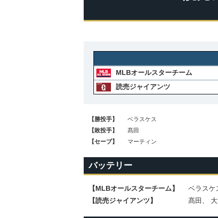
MLBオールスターチーム
読売ジャイアンツ
【勝投手】
ベラスケス
【敗投手】
髙田
【セーブ】
マーティン
バッテリー
【MLBオールスターチーム】
ベラスケ
【読売ジャイアンツ】
髙田、 大