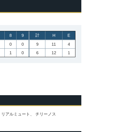
計
8
9
H
E
0
0
9
11
4
1
0
6
12
1
‐ リアルミュート、 チリーノス