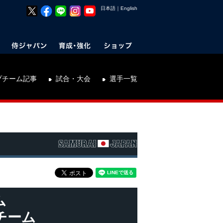
日本語
｜
English
プチーム記事
試合・大会
選手一覧
ム
チーム