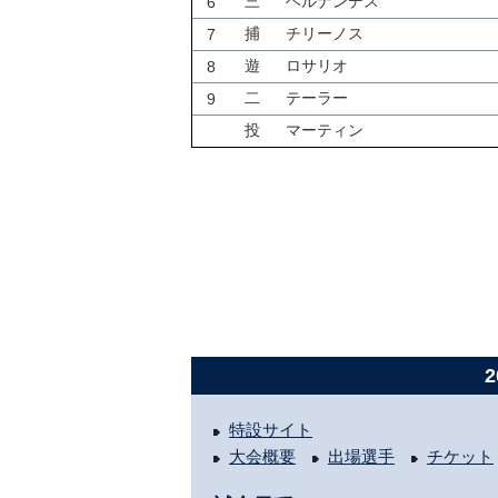
三
ヘルナンデス
6
捕
チリーノス
7
遊
ロサリオ
8
二
テーラー
9
投
マーティン
特設サイト
大会概要
出場選手
チケット