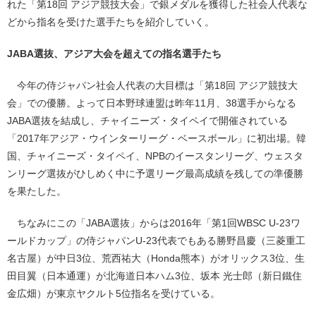
れた「第18回 アジア競技大会」で銀メダルを獲得した社会人代表な
どから指名を受けた選手たちを紹介していく。
JABA選抜、アジア大会を超えての指名選手たち
今年の侍ジャパン社会人代表の大目標は「第18回 アジア競技大
会」での優勝。よって日本野球連盟は昨年11月、38選手からなる
JABA選抜を結成し、チャイニーズ・タイペイで開催されている
「2017年アジア・ウインターリーグ・ベースボール」に初出場。韓
国、チャイニーズ・タイペイ、NPBのイースタンリーグ、ウェスタ
ンリーグ選抜がひしめく中に予選リーグ最高成績を残しての準優勝
を果たした。
ちなみにこの「JABA選抜」からは2016年「第1回WBSC U-23ワ
ールドカップ」の侍ジャパンU-23代表でもある勝野昌慶（三菱重工
名古屋）が中日3位、荒西祐大（Honda熊本）がオリックス3位、生
田目翼（日本通運）が北海道日本ハム3位、坂本 光士郎（新日鐵住
金広畑）が東京ヤクルト5位指名を受けている。