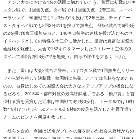
アジア大会における4名の活躍に触れていこう。荒西は初戦のパキ
スタン戦で、1回無失点。タイ戦でも1回無失点、2奪三振。スーパ
ーラウンド・韓国戦でも1回3分の1を投げて2奪三振。チャイニー
ズ・タイペイ戦でも3回3分の1を投げて無失点。登板4試合で6回3分
の2を投げ8奪三振無失点と、140キロ後半の速球を投げ込む右のサ
イドハンドとしての特性を十二分に活かした。勝野は豊富な国際大
会経験を駆使し、大会で152キロをマークしたストレート主体のス
タイルで3試合2回3分の2を無失点。自らの評価を大きく上げた。
また、富山は大会2試合に登板。パキスタン戦で1回無失点リリー
フから満を持して決勝戦・韓国戦に先発。ここでは苦杯をなめたも
のの、自身はじめての国際大会は大きなステップアップの機会にな
るだろう。2018年・都市対抗の最高殊勲選手である「橋戸賞」と首
位打者賞を受賞した近本は中国戦で3打数3安打。トータルでは16打
数4安打だったが、50メートル走5秒8の俊足を活かした外野守備で
チームのピンチを何度も救った。
彼らを含め、今回は19名がプロへの扉を開いた社会人野球からの
指名選手たち。20歳から26歳までと年齢は様々だが、同じ「社会人