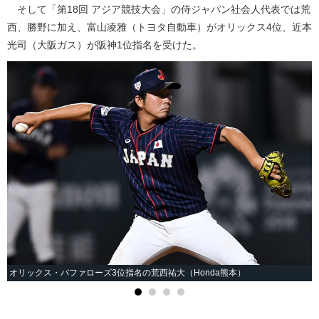
そして「第18回 アジア競技大会」の侍ジャパン社会人代表では荒
西、勝野に加え、富山凌雅（トヨタ自動車）がオリックス4位、近本
光司（大阪ガス）が阪神1位指名を受けた。
オリックス・バファローズ3位指名の荒西祐大（Honda熊本）