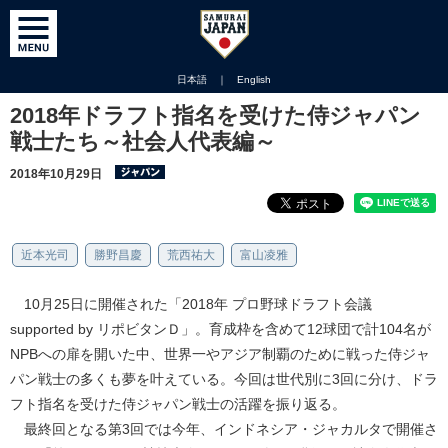
日本語
｜
English
2018年ドラフト指名を受けた侍ジャパン
戦士たち～社会人代表編～
2018年10月29日
近本光司
勝野昌慶
荒西祐大
富山凌雅
10月25日に開催された「2018年 プロ野球ドラフト会議
supported by リポビタンＤ」。育成枠を含めて12球団で計104名が
NPBへの扉を開いた中、世界一やアジア制覇のために戦った侍ジャ
パン戦士の多くも夢を叶えている。今回は世代別に3回に分け、ドラ
フト指名を受けた侍ジャパン戦士の活躍を振り返る。
最終回となる第3回では今年、インドネシア・ジャカルタで開催さ