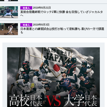
2018年8月21日
直前合宿最終戦でロッテ2軍に快勝 金を目指していざジャカルタ
へ
2018年8月3日
日本通運との練習試合は投打が粘って逆転勝ち 喜びの一方で課題
も