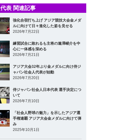
代表 関連記事
強化合宿打ち上げ アジア競技大会金メダ
ルに向けて日々進化した姿を見せる
2026年7月22日
練習試合に敗れるも主将の逢澤崚介を中
心に一体感を深める
2026年7月21日
アジア大会32年ぶり金メダルに向け侍ジ
ャパン社会人代表が始動
2026年7月20日
侍ジャパン社会人日本代表 選手決定につ
いて
2026年7月10日
「社会人野球の魅力」を示したアジア選
手権連覇 アジア大会金メダルに向けて弾
み
2025年10月1日