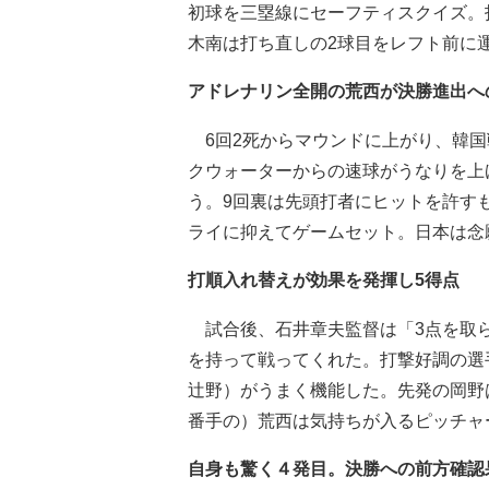
初球を三塁線にセーフティスクイズ。
木南は打ち直しの2球目をレフト前に
アドレナリン全開の荒西が決勝進出へ
6回2死からマウンドに上がり、韓国
クウォーターからの速球がうなりを上げ
う。9回裏は先頭打者にヒットを許す
ライに抑えてゲームセット。日本は念
打順入れ替えが効果を発揮し5得点
試合後、石井章夫監督は「3点を取ら
を持って戦ってくれた。打撃好調の選
辻野）がうまく機能した。先発の岡野
番手の）荒西は気持ちが入るピッチャ
自身も驚く４発目。決勝への前方確認