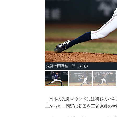
先発の岡野祐一郎（東芝）
日本の先発マウンドには初戦のパキ
上がった。岡野は初回を三者連続の空