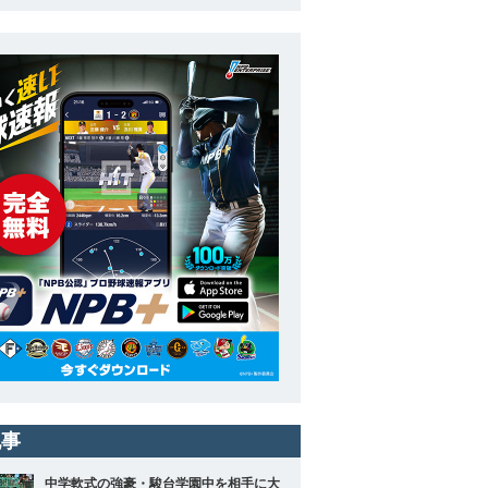
記事
中学軟式の強豪・駿台学園中を相手に大