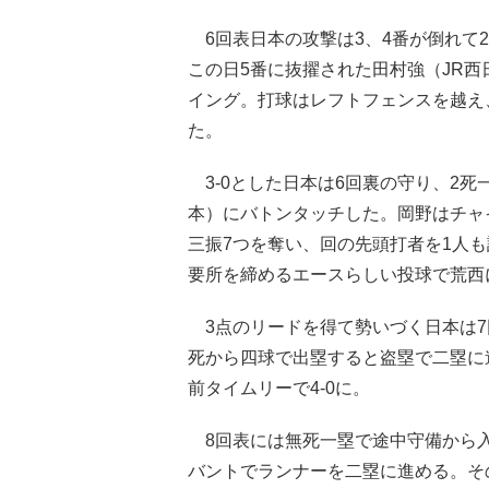
6回表日本の攻撃は3、4番が倒れて
この日5番に抜擢された田村強（JR西
イング。打球はレフトフェンスを越え
た。
3-0とした日本は6回裏の守り、2死
本）にバトンタッチした。岡野はチャイ
三振7つを奪い、回の先頭打者を1人
要所を締めるエースらしい投球で荒西
3点のリードを得て勢いづく日本は7
死から四球で出塁すると盗塁で二塁に進
前タイムリーで4-0に。
8回表には無死一塁で途中守備から入
バントでランナーを二塁に進める。そ