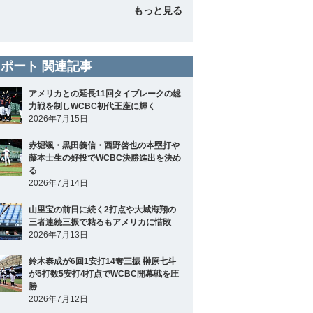
もっと見る
ポート 関連記事
アメリカとの延長11回タイブレークの総
力戦を制しWCBC初代王座に輝く
2026年7月15日
赤堀颯・黒田義信・西野啓也の本塁打や
藤本士生の好投でWCBC決勝進出を決め
る
2026年7月14日
山里宝の前日に続く2打点や大城海翔の
三者連続三振で粘るもアメリカに惜敗
2026年7月13日
鈴木泰成が6回1安打14奪三振 榊原七斗
が5打数5安打4打点でWCBC開幕戦を圧
勝
2026年7月12日