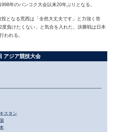
998年のバンコク大会以来20年ぶりとなる。
連投となる荒西は「全然大丈夫です」と力強く答
に2度負けたくない」と気合を入れた。決勝戦は日本
で行われる。
回 アジア競技大会
 パキスタン
中国
日本