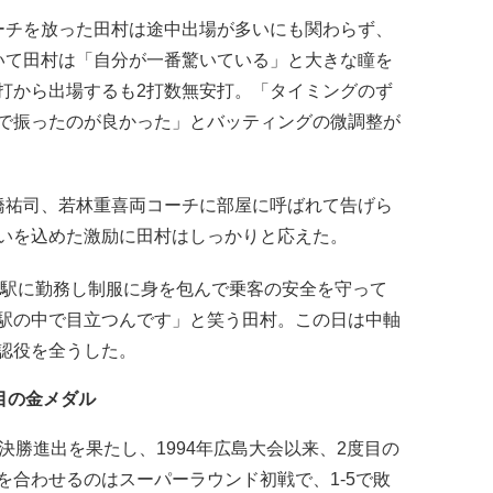
チを放った田村は途中出場が多いにも関わらず、
いて田村は「自分が一番驚いている」と大きな瞳を
打から出場するも2打数無安打。「タイミングのず
で振ったのが良かった」とバッティングの微調整が
祐司、若林重喜両コーチに部屋に呼ばれて告げら
いを込めた激励に田村はしっかりと応えた。
駅に勤務し制服に身を包んで乗客の安全を守って
駅の中で目立つんです」と笑う田村。この日は中軸
認役を全うした。
目の金メダル
勝進出を果たし、1994年広島大会以来、2度目の
を合わせるのはスーパーラウンド初戦で、1-5で敗