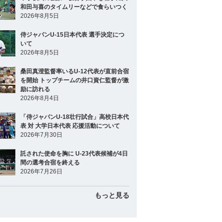
和田与喜のタイムリーなどで食らいつく
2026年8月5日
侍ジャパンU-15日本代表 選手決定につ
いて
2026年8月5日
桑田真澄監督率いるU-12代表が直前合宿
を開始 トップチームの井口資仁監督が激
励に訪れる
2026年8月4日
「侍ジャパンU-18壮行試合」高校日本代
表 対 大学日本代表 応援活動について
2026年7月30日
託された使命を胸に U-23代表候補が4日
間の選考合宿を終える
2026年7月26日
もっと見る