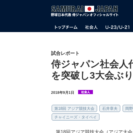
試合レポート
侍ジャパン社会人
を突破し3大会ぶ
2018年9月1日
第18回 アジア競技大会
石井章夫
岡野
チャイニーズ・タイペイ
第18回アジア競技大会（アジア大会