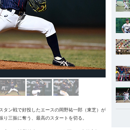
スタン戦で好投したエースの岡野祐一郎（東芝）が
振り三振に奪う、最高のスタートを切る。