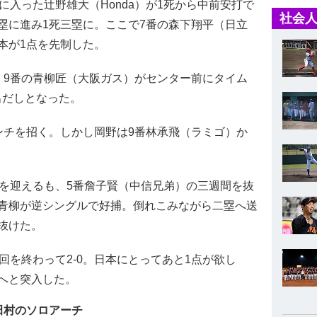
入った辻野雄大（Honda）が1死から中前安打で
社会人
塁に進み1死三塁に。ここで7番の森下翔平（日立
本が1点を先制した。
9番の青柳匠（大阪ガス）がセンター前にタイム
出だしとなった。
チを招く。しかし岡野は9番林承飛（ラミゴ）か
を迎えるも、5番詹子賢（中信兄弟）の三週間を抜
青柳が逆シングルで好捕。倒れこみながら二塁へ送
抜けた。
を終わって2-0。日本にとってあと1点が欲し
へと突入した。
田村のソロアーチ