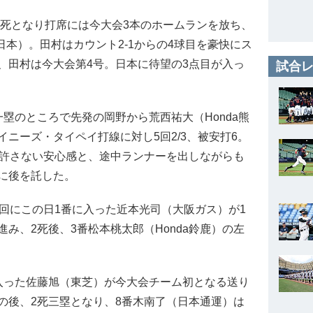
2死となり打席には今大会3本のホームランを放ち、
日本）。田村はカウント2-1からの4球目を豪快にス
、田村は今大会第4号。日本に待望の3点目が入っ
試合レ
一塁のところで先発の岡野から荒西祐大（Honda熊
ニーズ・タイペイ打線に対し5回2/3、被安打6。
も許さない安心感と、途中ランナーを出しながらも
に後を託した。
回にこの日1番に入った近本光司（大阪ガス）が1
み、2死後、3番松本桃太郎（Honda鈴鹿）の左
った佐藤旭（東芝）が今大会チーム初となる送り
の後、2死三塁となり、8番木南了（日本通運）は