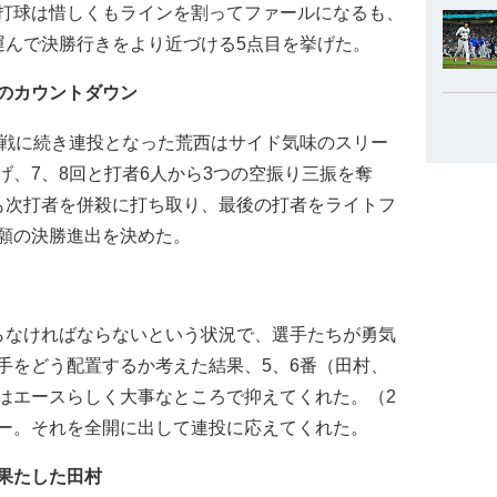
打球は惜しくもラインを割ってファールになるも、
運んで決勝行きをより近づける5点目を挙げた。
のカウントダウン
戦に続き連投となった荒西はサイド気味のスリー
、7、8回と打者6人から3つの空振り三振を奪
も次打者を併殺に打ち取り、最後の打者をライトフ
願の決勝進出を決めた。
なければならないという状況で、選手たちが勇気
手をどう配置するか考えた結果、5、6番（田村、
はエースらしく大事なところで抑えてくれた。（2
ー。それを全開に出して連投に応えてくれた。
果たした田村