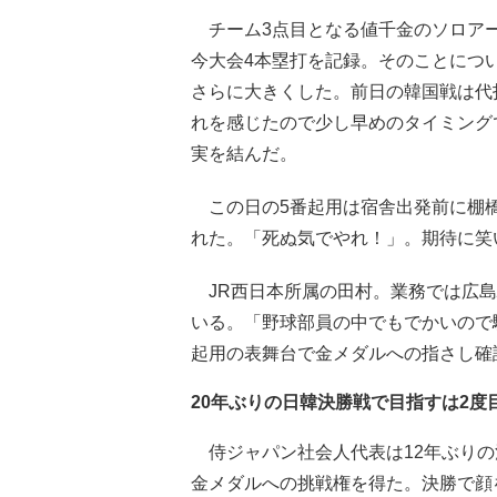
チーム3点目となる値千金のソロアー
今大会4本塁打を記録。そのことにつ
さらに大きくした。前日の韓国戦は代
れを感じたので少し早めのタイミング
実を結んだ。
この日の5番起用は宿舎出発前に棚橋
れた。「死ぬ気でやれ！」。期待に笑
JR西日本所属の田村。業務では広島
いる。「野球部員の中でもでかいので
起用の表舞台で金メダルへの指さし確
20年ぶりの日韓決勝戦で目指すは2度
侍ジャパン社会人代表は12年ぶりの決
金メダルへの挑戦権を得た。決勝で顔