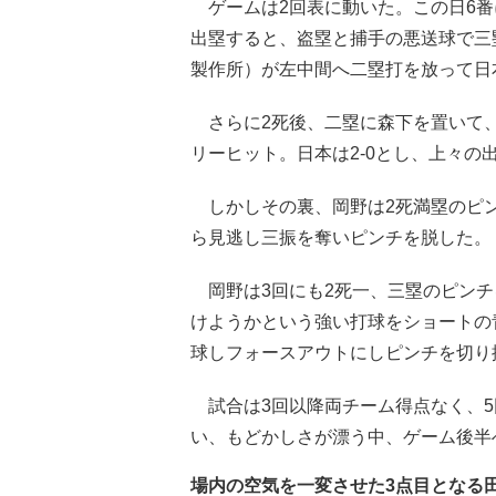
ゲームは2回表に動いた。この日6番に
出塁すると、盗塁と捕手の悪送球で三
製作所）が左中間へ二塁打を放って日
さらに2死後、二塁に森下を置いて、
リーヒット。日本は2-0とし、上々の
しかしその裏、岡野は2死満塁のピン
ら見逃し三振を奪いピンチを脱した。
岡野は3回にも2死一、三塁のピンチ
けようかという強い打球をショートの
球しフォースアウトにしピンチを切り
試合は3回以降両チーム得点なく、5回
い、もどかしさが漂う中、ゲーム後半
場内の空気を一変させた3点目となる