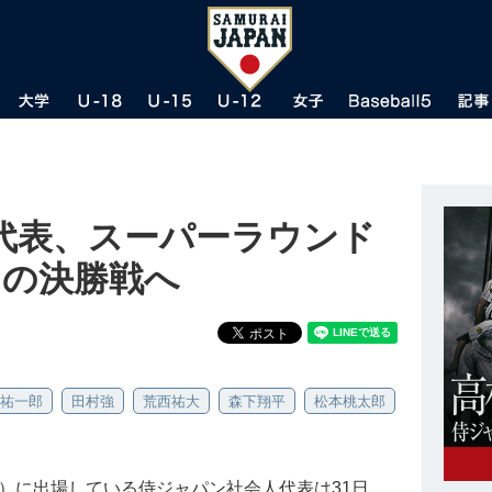
代表、スーパーラウンド
りの決勝戦へ
祐一郎
田村強
荒西祐大
森下翔平
松本桃太郎
）に出場している侍ジャパン社会人代表は31日、