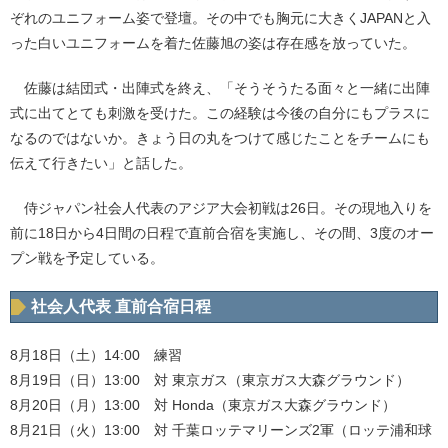
ぞれのユニフォーム姿で登壇。その中でも胸元に大きくJAPANと入
った白いユニフォームを着た佐藤旭の姿は存在感を放っていた。
佐藤は結団式・出陣式を終え、「そうそうたる面々と一緒に出陣
式に出てとても刺激を受けた。この経験は今後の自分にもプラスに
なるのではないか。きょう日の丸をつけて感じたことをチームにも
伝えて行きたい」と話した。
侍ジャパン社会人代表のアジア大会初戦は26日。その現地入りを
前に18日から4日間の日程で直前合宿を実施し、その間、3度のオー
プン戦を予定している。
社会人代表 直前合宿日程
8月18日（土）14:00 練習
8月19日（日）13:00 対 東京ガス（東京ガス大森グラウンド）
8月20日（月）13:00 対 Honda（東京ガス大森グラウンド）
8月21日（火）13:00 対 千葉ロッテマリーンズ2軍（ロッテ浦和球