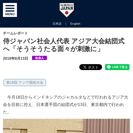
日本語
｜
English
チームレポート
侍ジャパン社会人代表 アジア大会結団式
へ「そうそうたる面々が刺激に」
2018年8月13日
第18回 アジア競技大会
今月18日からインドネシアのジャカルタなどで行われるアジア大
会を目前に控え、日本選手団の結団式が13日、東京都内で行われ
た。