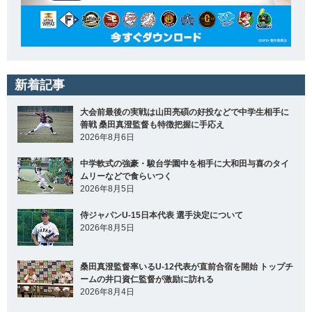
新着記事
大会前最後の実戦は山田亮碩の好投などで中学生相手に
善戦 桑田真澄監督も特徴把握に手応え
2026年8月6日
中学軟式の強豪・駿台学園中を相手に大和田与喜のタイ
ムリーなどで食らいつく
2026年8月5日
侍ジャパンU-15日本代表 選手決定について
2026年8月5日
桑田真澄監督率いるU-12代表が直前合宿を開始 トップチ
ームの井口資仁監督が激励に訪れる
2026年8月4日