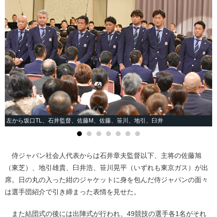
左から坂口TL、石井監督、佐藤M、佐藤、笹川、地引、臼井
侍ジャパン社会人代表からは石井章夫監督以下、主将の佐藤旭
（東芝）、地引雄貴、臼井浩、笹川晃平（いずれも東京ガス）が出
席。日の丸の入った紺のジャケットに身を包んだ侍ジャパンの面々
は選手団紹介で引き締まった表情を見せた。
また結団式の後には出陣式が行われ、49競技の選手各1名がそれ