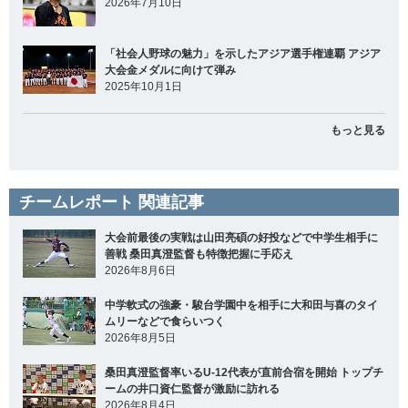
2026年7月10日
「社会人野球の魅力」を示したアジア選手権連覇 アジア
大会金メダルに向けて弾み
2025年10月1日
もっと見る
チームレポート 関連記事
大会前最後の実戦は山田亮碩の好投などで中学生相手に
善戦 桑田真澄監督も特徴把握に手応え
2026年8月6日
中学軟式の強豪・駿台学園中を相手に大和田与喜のタイ
ムリーなどで食らいつく
2026年8月5日
桑田真澄監督率いるU-12代表が直前合宿を開始 トップチ
ームの井口資仁監督が激励に訪れる
2026年8月4日