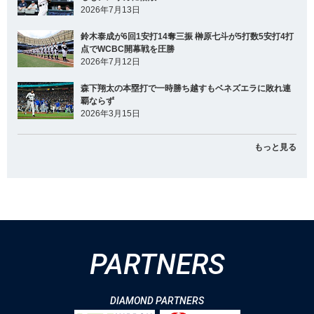
2026年7月13日
鈴木泰成が6回1安打14奪三振 榊原七斗が5打数5安打4打
点でWCBC開幕戦を圧勝
2026年7月12日
森下翔太の本塁打で一時勝ち越すもベネズエラに敗れ連
覇ならず
2026年3月15日
もっと見る
PARTNERS
DIAMOND PARTNERS