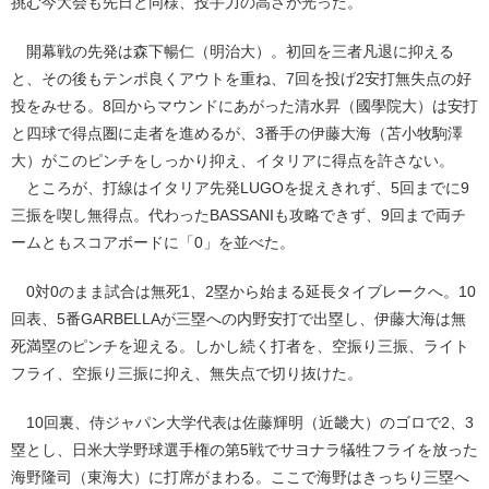
挑む今大会も先日と同様、投手力の高さが光った。
開幕戦の先発は森下暢仁（明治大）。初回を三者凡退に抑える
と、その後もテンポ良くアウトを重ね、7回を投げ2安打無失点の好
投をみせる。8回からマウンドにあがった清水昇（國學院大）は安打
と四球で得点圏に走者を進めるが、3番手の伊藤大海（苫小牧駒澤
大）がこのピンチをしっかり抑え、イタリアに得点を許さない。
ところが、打線はイタリア先発LUGOを捉えきれず、5回までに9
三振を喫し無得点。代わったBASSANIも攻略できず、9回まで両チ
ームともスコアボードに「0」を並べた。
0対0のまま試合は無死1、2塁から始まる延長タイブレークへ。10
回表、5番GARBELLAが三塁への内野安打で出塁し、伊藤大海は無
死満塁のピンチを迎える。しかし続く打者を、空振り三振、ライト
フライ、空振り三振に抑え、無失点で切り抜けた。
10回裏、侍ジャパン大学代表は佐藤輝明（近畿大）のゴロで2、3
塁とし、日米大学野球選手権の第5戦でサヨナラ犠牲フライを放った
海野隆司（東海大）に打席がまわる。ここで海野はきっちり三塁へ