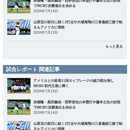
赤堀颯・黒田義信・西野啓也の本塁打や藤本士生の好投
でWCBC決勝進出を決める
2026年7月14日
山里宝の前日に続く2打点や大城海翔の三者連続三振で粘
るもアメリカに惜敗
2026年7月13日
もっと見る
試合レポート 関連記事
アメリカとの延長11回タイブレークの総力戦を制し
WCBC初代王座に輝く
2026年7月15日
赤堀颯・黒田義信・西野啓也の本塁打や藤本士生の好投
でWCBC決勝進出を決める
2026年7月14日
山里宝の前日に続く2打点や大城海翔の三者連続三振で粘
るもアメリカに惜敗