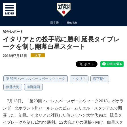
日本語
｜
English
試合レポート
イタリアとの投手戦に勝利 延長タイブレ
ークを制し開幕白星スタート
2018年7月13日
第29回 ハーレムベースボールウィーク
イタリア
森下暢仁
伊藤大海
海野隆司
7月13日、「第29回 ハーレムベースボールウィーク2018」がオラ
ンダ・北ホラント州ハールレムのピム・ムリエル・スタジアムで開
幕した。初戦、イタリアと対戦した侍ジャパン大学代表は、延長タ
イブレークを制し1対0で勝利。12大会ぶりの優勝へ向け、白星スタ