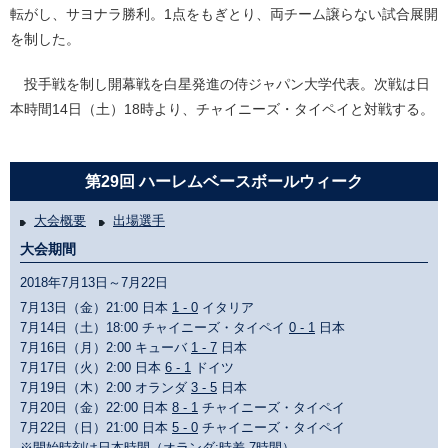
転がし、サヨナラ勝利。1点をもぎとり、両チーム譲らない試合展開
を制した。
投手戦を制し開幕戦を白星発進の侍ジャパン大学代表。次戦は日
本時間14日（土）18時より、チャイニーズ・タイペイと対戦する。
第29回 ハーレムベースボールウィーク
大会概要
出場選手
大会期間
2018年7月13日～7月22日
7月13日（金）21:00 日本
1 - 0
イタリア
7月14日（土）18:00 チャイニーズ・タイペイ
0 - 1
日本
7月16日（月）2:00 キューバ
1 - 7
日本
7月17日（火）2:00 日本
6 - 1
ドイツ
7月19日（木）2:00 オランダ
3 - 5
日本
7月20日（金）22:00 日本
8 - 1
チャイニーズ・タイペイ
7月22日（日）21:00 日本
5 - 0
チャイニーズ・タイペイ
※開始時刻は日本時間（オランダ:時差-7時間）