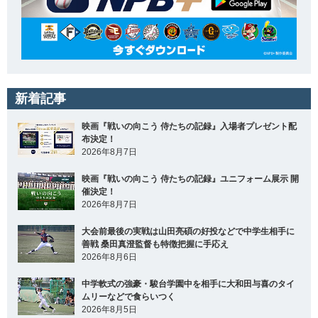
新着記事
映画『戦いの向こう 侍たちの記録』入場者プレゼント配
布決定！
2026年8月7日
映画『戦いの向こう 侍たちの記録』ユニフォーム展示 開
催決定！
2026年8月7日
大会前最後の実戦は山田亮碩の好投などで中学生相手に
善戦 桑田真澄監督も特徴把握に手応え
2026年8月6日
中学軟式の強豪・駿台学園中を相手に大和田与喜のタイ
ムリーなどで食らいつく
2026年8月5日