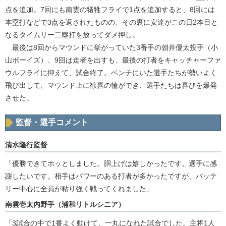
点を追加。7回にも南雲の犠牲フライで1点を追加すると、8回には
本塁打などで3点を返されたものの、その裏に安達がこの日2本目と
なるタイムリー二塁打を放ってダメ押し。
最後は8回からマウンドに挙がっていた3番手の朝井優太投手（小
山ボーイズ）、9回は走者を出すも、最後の打者をキャッチャーファ
ウルフライに抑えて、試合終了。ベンチにいた選手たちが勢いよく
飛び出して、マウンド上に歓喜の輪ができ、選手たちは喜びを爆発
させた。
監督・選手コメント
清水隆行監督
「優勝できてホッとしました。胴上げは嬉しかったです。選手に感
謝したいです。相手はパワーのある打者が多かったですが、バッテ
リー中心に全員が粘り強く戦ってくれました」
南雲壱太内野手（浦和リトルシニア）
「3試合の中で1番よく動けて、一丸になれた試合でした。主将1人