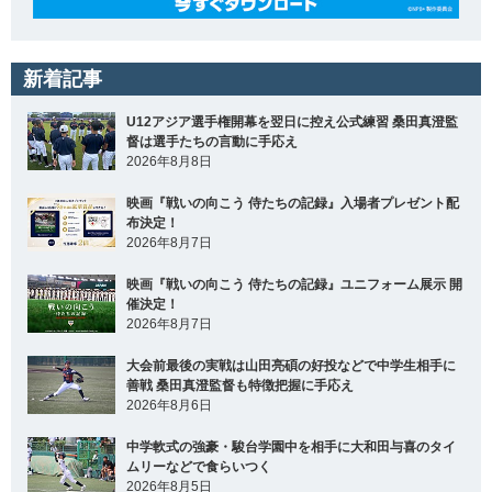
新着記事
U12アジア選手権開幕を翌日に控え公式練習 桑田真澄監
督は選手たちの言動に手応え
2026年8月8日
映画『戦いの向こう 侍たちの記録』入場者プレゼント配
布決定！
2026年8月7日
映画『戦いの向こう 侍たちの記録』ユニフォーム展示 開
催決定！
2026年8月7日
大会前最後の実戦は山田亮碩の好投などで中学生相手に
善戦 桑田真澄監督も特徴把握に手応え
2026年8月6日
中学軟式の強豪・駿台学園中を相手に大和田与喜のタイ
ムリーなどで食らいつく
2026年8月5日