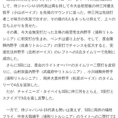
して、侍ジャパンU-15代表は満を持して今大会初登板の仲三河優太
投手（小山ボーイズ）を先発のマウンドに送った。仲三河は先頭打
者こそ味方の失策で出すが、その後の3人をきっちり抑えて、上々の
立ち上がりを見せた。
その裏、今大会無安打だった主将の南雲壱太内野手（浦和リトル
シニア）に初安打が生まれ、ベンチは盛り上がる。そして、度会隆
輝内野手（佐倉リトルシニア）の安打でチャンスを拡大すると、安
達壮汰外野手（志村ボーイズ）のレフトへの2点タイムリーで先制に
成功した。
さらに3回には、度会のライトオーバーのタイムリー二塁打を皮切
りに、山村崇嘉内野手（武蔵府中リトルシニア）、小川雄剛外野手
（浦和リトルシニア）、両井大貴外野手（松原ボーイズ）のタイム
リーで4点を追加した。
だが、チャイニーズ・タイペイも3回に仲三河をとらえ、3安打と
スクイズで3点を返し反撃した。
一方で、侍ジャパンU-15代表も勢いは衰えず、5回に両井の犠牲
フライ、中井大我捕手（浦和リトルシニア）のライトへの二塁打で2