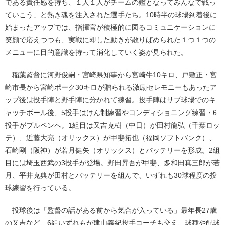
である責任感を持ち、１人１人がチームの鑑となってみんなで戦っ
ていこう」と熱き魂を注入された選手たち。10時半の球場到着後に
始まったアップでは、指揮官が積極的に図るコミュニケーションに
笑顔で応えつつも、実戦に即した動きが散りばめられた１つ１つの
メニューに目的意識を持って消化していく姿が見られた。
稲葉監督に河野俊嗣・宮崎県知事から宮崎牛10キロ、戸敷正・宮
崎市長から宮崎ポーク30キロが贈られる激励セレモニーもあったア
ップ後は投手陣と野手陣に分かれて練習。投手陣はサブ球場でのキ
ャッチボール後、5投手はけん制練習やコンディショニング練習・6
投手がブルペンへ。1組目は又吉克樹（中日）が田村龍弘（千葉ロッ
テ）、近藤大亮（オリックス）が甲斐拓也（福岡ソフトバンク）、
石崎剛（阪神）が若月健矢（オリックス）とバッテリーを形成。2組
目には埼玉西武の3投手が登場。野田昇吾が甲斐、多和田真三郎が若
月、平井克典が田村とバッテリーを組んで、いずれも30球程度の投
球練習を行っている。
投球後は「監督の話がある前から気合が入っている」最年長27歳
の又吉など、6組いずれもが建山義紀投手コーチも交え、球種や配球