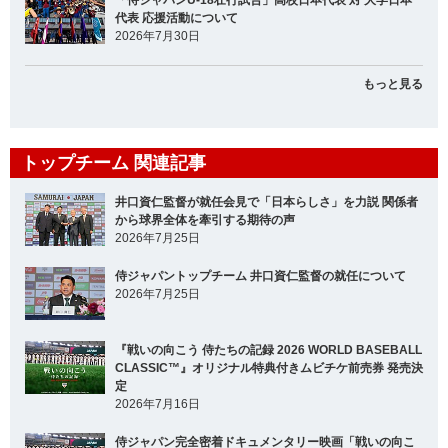
代表 応援活動について
2026年7月30日
もっと見る
トップチーム 関連記事
井口資仁監督が就任会見で「日本らしさ」を力説 関係者
から球界全体を牽引する期待の声
2026年7月25日
侍ジャパントップチーム 井口資仁監督の就任について
2026年7月25日
『戦いの向こう 侍たちの記録 2026 WORLD BASEBALL
CLASSIC™』オリジナル特典付きムビチケ前売券 発売決
定
2026年7月16日
侍ジャパン完全密着ドキュメンタリー映画「戦いの向こ