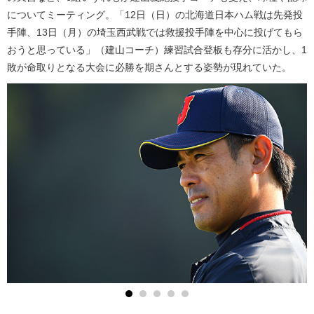
についてミーティング。「12日（日）の北海道日本ハム戦は先発投
手陣、13日（月）の埼玉西武戦では救援投手陣を中心に投げてもら
おうと思っている」（建山コーチ）練習試合登板も存分に活かし、1
敗が命取りとなる大会に必勝を期さんとする姿勢が現れていた。