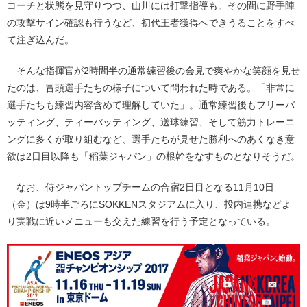
コーチと状態を見守りつつ、山川には打撃指導も。その間に野手陣
の攻撃サイン確認も行うなど、初代王者獲得へできうることをすべ
て注ぎ込んだ。
そんな指揮官が2時間半の通常練習後の会見で爽やかな笑顔を見せ
たのは、冒頭選手たちの様子について問われた時である。「非常に
選手たちも練習内容含めて理解していた」。通常練習後もフリーバ
ッティング、ティーバッティング、送球練習、そして筋力トレーニ
ングに多くが取り組むなど、選手たちが見せた勝利へのあくなき意
欲は2日目以降も「稲葉ジャパン」の根幹をなすものとなりそうだ。
なお、侍ジャパントップチームの合宿2日目となる11月10日
（金）は9時半ごろにSOKKENスタジアムに入り、投内連携などよ
り実戦に近いメニューも交えた練習を行う予定となっている。