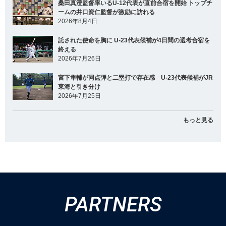
桑田真澄監督率いるU-12代表が直前合宿を開始 トップチ
ームの井口資仁監督が激励に訪れる
2026年8月4日
託された使命を胸に U-23代表候補が4日間の選考合宿を
終える
2026年7月26日
宮下隼輔が同点弾と二塁打で存在感 U-23代表候補がJR
東海と引き分け
2026年7月25日
もっと見る
PARTNERS