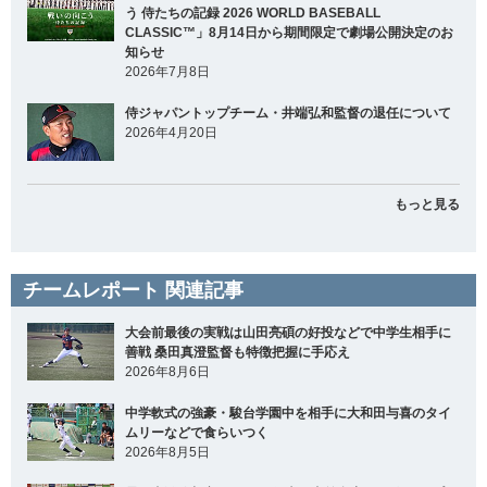
う 侍たちの記録 2026 WORLD BASEBALL
CLASSIC™」8月14日から期間限定で劇場公開決定のお
知らせ
2026年7月8日
侍ジャパントップチーム・井端弘和監督の退任について
2026年4月20日
もっと見る
チームレポート 関連記事
大会前最後の実戦は山田亮碩の好投などで中学生相手に
善戦 桑田真澄監督も特徴把握に手応え
2026年8月6日
中学軟式の強豪・駿台学園中を相手に大和田与喜のタイ
ムリーなどで食らいつく
2026年8月5日