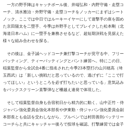
一方の野手陣はキャッチボール後、井端弘和・内野守備・走塁コ
ーチ、清水雅治・外野守備・走塁コーチをノッカーにまずはシート
ノック。ここでは中日ではルーキーイヤーにして遊撃手の座を固め
た京田陽太を二塁手、今季は外野手としてブレイクした松本剛（北
海道日本ハム）に一塁手を兼務させるなど、超短期決戦を見据えた
様々な組み合わせを探る。
その後は、金子誠ヘッドコーチ兼打撃コーチが見守る中、フリー
バッティング、ティーバッティングとバント練習へ。特にこの日、
稲葉監督から全試合4番に指名された今季23本塁打の山川穂高（埼
玉西武）は「新しい挑戦だと思っているので、逃げずに『ここで打
ってほしい』というところを必ず打ちたいと思っている」意気込み
をバックスクリーン直撃弾など柵越え連発で体現した。
そして稲葉監督自身も合宿初日から精力的に動く。山中正竹・侍
ジャパン強化委員会強化本部長や伊東勤・侍ジャパン強化委員会副
本部長とも会話を交わしながら、ブルペンでは村田善則バッテリー
コーチらと共にキャッチャー後ろで投球を確認。打撃練習では金子