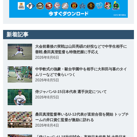
新着記事
大会前最後の実戦は山田亮碩の好投などで中学生相手に
善戦 桑田真澄監督も特徴把握に手応え
2026年8月6日
中学軟式の強豪・駿台学園中を相手に大和田与喜のタイ
ムリーなどで食らいつく
2026年8月5日
侍ジャパンU-15日本代表 選手決定について
2026年8月5日
桑田真澄監督率いるU-12代表が直前合宿を開始 トップチ
ームの井口資仁監督が激励に訪れる
2026年8月4日
「侍ジャパンU-18壮行試合」高校日本代表 対 大学日本