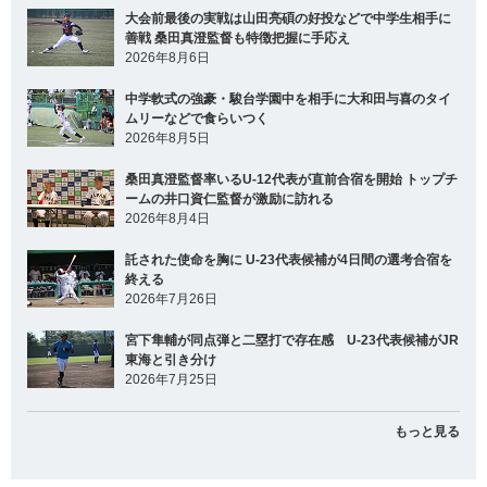
大会前最後の実戦は山田亮碩の好投などで中学生相手に
善戦 桑田真澄監督も特徴把握に手応え
2026年8月6日
中学軟式の強豪・駿台学園中を相手に大和田与喜のタイ
ムリーなどで食らいつく
2026年8月5日
桑田真澄監督率いるU-12代表が直前合宿を開始 トップチ
ームの井口資仁監督が激励に訪れる
2026年8月4日
託された使命を胸に U-23代表候補が4日間の選考合宿を
終える
2026年7月26日
宮下隼輔が同点弾と二塁打で存在感 U-23代表候補がJR
東海と引き分け
2026年7月25日
もっと見る