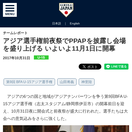
日本語
｜
English
チームレポート
アジア選手権前夜祭でPPAPを披露し会場
を盛り上げる いよいよ11月1日に開幕
2017年10月31日
第9回 BFA U-15アジア選手権
山田将義
神里陸
アジアの6つの国と地域がアジアナンバーワンを争う第9回BFA U-
15アジア選手権（志太スタジアム/静岡県伊豆市）の開幕前日を迎
え、10月31日夜に開会式と前夜祭が盛大に行われた。選手たちは大
会への意気込みをさらに強くした。