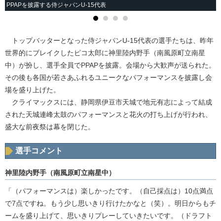
PPAPを披露する侍ジャパンU-15代表
トップバッターとなった侍ジャパンU-15代表の選手たちは、昨年
世界的にブレイクしたピコ太郎に神里陸内野手（南風原町立南星
中）が扮し、選手全員でPPAPを披露。会場から大歓声が送られた。
その後も各国が若さあふれるユニークなパフォーマンスを披露し会
場を盛り上げた。
クライマックスには、静岡県伊豆市天城で地元有志によって結成
された天城連峰太鼓のパフォーマンスと花火の打ち上げが行われ、
盛大な前夜祭は幕を閉じた。
選手コメント
神里陸内野手（南風原町立南星中）
「（パフォーマンスは）楽しかったです。（自己採点は）10点満点
で7点ですね。もう少し思いきり行けたかなと（笑）。明日からもチ
ームを盛り上げて、思いきりプレーしていきたいです。（ドラフト