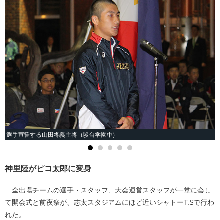
選手宣誓する山田将義主将（駿台学園中）
神里陸がピコ太郎に変身
全出場チームの選手・スタッフ、大会運営スタッフが一堂に会し
て開会式と前夜祭が、志太スタジアムにほど近いシャトーT.Sで行わ
れた。