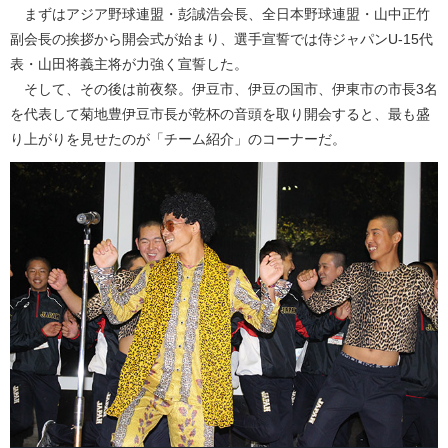
まずはアジア野球連盟・彭誠浩会長、全日本野球連盟・山中正竹
副会長の挨拶から開会式が始まり、選手宣誓では侍ジャパンU-15代
表・山田将義主将が力強く宣誓した。
そして、その後は前夜祭。伊豆市、伊豆の国市、伊東市の市長3名
を代表して菊地豊伊豆市長が乾杯の音頭を取り開会すると、最も盛
り上がりを見せたのが「チーム紹介」のコーナーだ。