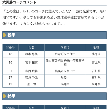
武田勝コーチコメント
「この度は、U-15 のコーチに選んでいただき、誠に光栄です。短い
期間ですが、少しでも将来ある若い野球選手達に貢献できるよう頑
張ります。よろしくお願いいたします。」
投手
背番号
氏名
学校名
地域
18
根本 悠楓
白老町立白翔中
北海道
仙台育英学園 秀光中等教育学
16
宮本 拓実
宮城県
校
11
寺西 成騎
能美市立根上中
石川県
17
荻原 吟哉
星稜中
石川県
19
濵田 世
高知中
高知県
捕手
背番号
氏名
学校名
地域