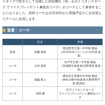
イターズで投手として活躍した武田勝氏（現：石川ミリオンスター
ズ ヴァイスプレジデント兼総合コーチ）がコーチとして参加するこ
とになりました。武田コーチは10月28日から実施予定の二次合宿よ
りチームに合流します。
監督・コーチ
氏名
所属
習志野市立第一中学校 教諭
監督
伊藤 将啓
（2015年侍ジャパンU-15代表 監
督）
水戸市立第一中学校 教諭
コーチ
大内 啓至
（茨城県中体連 軟式野球部 委員
長）
横浜市立青葉台中学校 教諭
コーチ
坂脇 寛人
（神奈川県中体連 軟式野球専門
部 委員長）
石川ミリオンスターズ
コーチ
武田 勝
ヴァイスプレジデント兼総合コー
チ