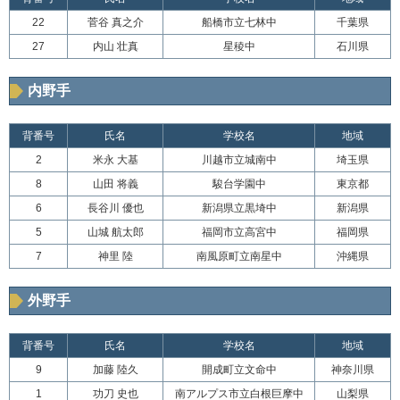
22
菅谷 真之介
船橋市立七林中
千葉県
27
内山 壮真
星稜中
石川県
内野手
背番号
氏名
学校名
地域
2
米永 大基
川越市立城南中
埼玉県
8
山田 将義
駿台学園中
東京都
6
長谷川 優也
新潟県立黒埼中
新潟県
5
山城 航太郎
福岡市立高宮中
福岡県
7
神里 陸
南風原町立南星中
沖縄県
外野手
背番号
氏名
学校名
地域
9
加藤 陸久
開成町立文命中
神奈川県
1
功刀 史也
南アルプス市立白根巨摩中
山梨県