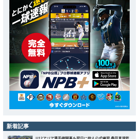
新着記事
U12アジア選手権開幕を翌日に控え公式練習 桑田真澄監