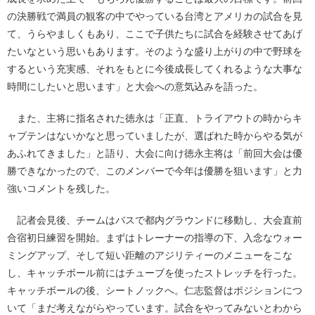
の決勝戦で満員の観客の中でやっている台湾とアメリカの試合を見
て、うらやましくもあり、ここで子供たちに試合を経験させてあげ
たいなという思いもあります。そのような盛り上がりの中で野球を
するという充実感、それをもとに今後成長してくれるような大事な
時間にしたいと思います」と大会への意気込みを語った。
また、主将に指名された徳永は「正直、トライアウトの時からキ
ャプテンはないかなと思っていましたが、選ばれた時からやる気が
あふれてきました」と語り、大会に向け徳永主将は「前回大会は優
勝できなかったので、このメンバーで今年は優勝を狙います」と力
強いコメントを残した。
記者会見後、チームはバスで都内グラウンドに移動し、大会直前
合宿初日練習を開始。まずはトレーナーの指導の下、入念なウォー
ミングアップ、そして短い距離のアジリティーのメニューをこな
し、キャッチボール前にはチューブを使ったストレッチを行った。
キャッチボールの後、シートノックへ。仁志監督はポジションにつ
いて「まだ考えながらやっています。試合をやってみないとわから