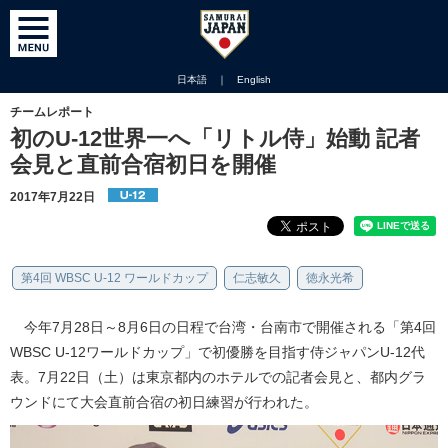
日本語
｜
English
チームレポート
初のU-12世界一へ「リトル侍」始動 記者
会見と直前合宿初日を開催
2017年7月22日
第4回 WBSC U-12 ワールドカップ
仁志敏久
徳永光希
今年7月28日～8月6日の日程で台湾・台南市で開催される「第4回
WBSC U-12ワールドカップ」で初優勝を目指す侍ジャパンU-12代
表。7月22日（土）は東京都内のホテルでの記者会見と、都内グラ
ウンドにて大会直前合宿の初日練習が行われた。