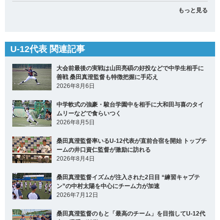
もっと見る
U-12代表 関連記事
大会前最後の実戦は山田亮碩の好投などで中学生相手に
善戦 桑田真澄監督も特徴把握に手応え
2026年8月6日
中学軟式の強豪・駿台学園中を相手に大和田与喜のタイ
ムリーなどで食らいつく
2026年8月5日
桑田真澄監督率いるU-12代表が直前合宿を開始 トップチ
ームの井口資仁監督が激励に訪れる
2026年8月4日
桑田真澄監督イズムが注入された2日目 “練習キャプテ
ン”の中村太陽を中心にチーム力が加速
2026年7月12日
桑田真澄監督のもと「最高のチーム」を目指してU-12代