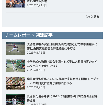
表15選手が始動
2026年7月11日
もっと見る
チームレポート 関連記事
大会前最後の実戦は山田亮碩の好投などで中学生相手に
善戦 桑田真澄監督も特徴把握に手応え
2026年8月6日
中学軟式の強豪・駿台学園中を相手に大和田与喜のタイ
ムリーなどで食らいつく
2026年8月5日
桑田真澄監督率いるU-12代表が直前合宿を開始 トップチ
ームの井口資仁監督が激励に訪れる
2026年8月4日
託された使命を胸に U-23代表候補が4日間の選考合宿を
終える
2026年7月26日