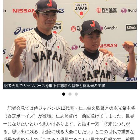
記者会見でガッツポーズを取る仁志敏久監督と徳永光希主将
記者会見では侍ジャパンU-12代表・仁志敏久監督と徳永光希主将
（香芝ボーイズ）が登壇。仁志監督は「前回負けてしまった、世界
一になりたいという思いはあります」と話す一方「将来につなが
る、思い出に残る、記憶に残る大会にしたい」とこの世代で重要な
成長を求めた上で「もちろん優勝することは最大の目標です。前回