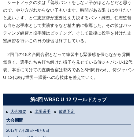
シートノックの次は「普段バントをしない子がほとんどだと思う
ので、やり方がわからない子もいます。時間がある限りはやりたい
と思います」と仁志監督が重要性を力説するバント練習。仁志監督
も自らお手本として実演するなど精力的に指導した。その後はバッ
ティング練習と投手陣はピッチング、そして最後に投手を付けた走
塁練習を行いこの日の練習は終了している。
2回目の18名合同合宿となって練習中も緊張感を保ちながら雰囲
気良く、選手たちも打ち解けた様子を見せている侍ジャパンU-12代
表。本番に向けての直前合宿は都内であと3日間行われ、侍ジャパン
U-12代表は世界一獲得への心技体を整えていく。
第4回 WBSC U-12 ワールドカップ
大会概要
出場選手
放送予定
大会期間
2017年7月28日〜8月6日