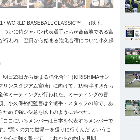
WORLD BASEBALL CLASSIC™」（以下、
え、ついに侍ジャパン代表選手たちが合宿地である宮
が行われ、翌日から始まる強化合宿について小久保
」
明日23日から始まる強化合宿（KIRISHIMAサン
マリンスタジアム宮崎）に向けて、19時半すぎから
全体ミーティングが行われた。ミーティングの冒
頭、小久保裕紀監督は全選手・スタッフの前で、あ
らためて強い決意を以下のように述べた。
「ここにいるメンバーは日本を代表するメンバーで
す。“我々の力で世界一を獲りに行くんだ”というこ
とを心に強く誓って、これからの約1ヶ月間、