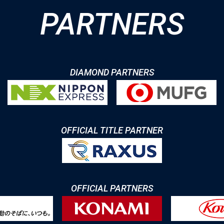
PARTNERS
DIAMOND PARTNERS
OFFICIAL TITLE PARTNER
OFFICIAL PARTNERS