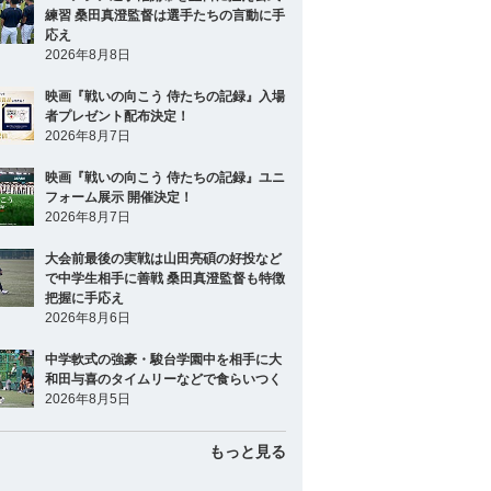
練習 桑田真澄監督は選手たちの言動に手
応え
2026年8月8日
映画『戦いの向こう 侍たちの記録』入場
者プレゼント配布決定！
2026年8月7日
映画『戦いの向こう 侍たちの記録』ユニ
フォーム展示 開催決定！
2026年8月7日
大会前最後の実戦は山田亮碩の好投など
で中学生相手に善戦 桑田真澄監督も特徴
把握に手応え
2026年8月6日
中学軟式の強豪・駿台学園中を相手に大
和田与喜のタイムリーなどで食らいつく
2026年8月5日
もっと見る