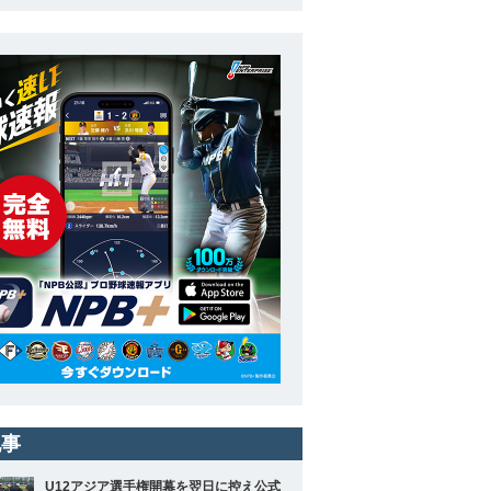
記事
U12アジア選手権開幕を翌日に控え公式