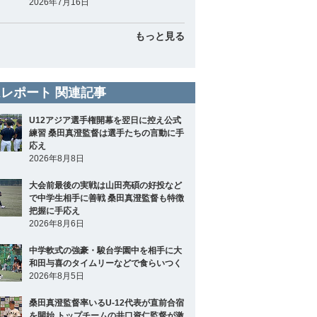
2026年7月16日
もっと見る
レポート 関連記事
U12アジア選手権開幕を翌日に控え公式
練習 桑田真澄監督は選手たちの言動に手
応え
2026年8月8日
大会前最後の実戦は山田亮碩の好投など
で中学生相手に善戦 桑田真澄監督も特徴
把握に手応え
2026年8月6日
中学軟式の強豪・駿台学園中を相手に大
和田与喜のタイムリーなどで食らいつく
2026年8月5日
桑田真澄監督率いるU-12代表が直前合宿
を開始 トップチームの井口資仁監督が激