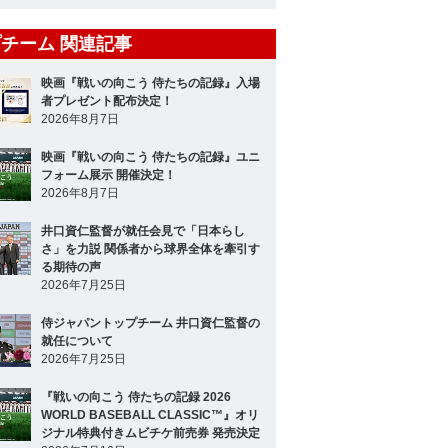
チーム 関連記事
映画『戦いの向こう 侍たちの記録』入場
者プレゼント配布決定！
2026年8月7日
映画『戦いの向こう 侍たちの記録』ユニ
フォーム展示 開催決定！
2026年8月7日
井口資仁監督が就任会見で「日本らし
さ」を力説 関係者から球界全体を牽引す
る期待の声
2026年7月25日
侍ジャパントップチーム 井口資仁監督の
就任について
2026年7月25日
『戦いの向こう 侍たちの記録 2026
WORLD BASEBALL CLASSIC™』オリ
ジナル特典付きムビチケ前売券 発売決定