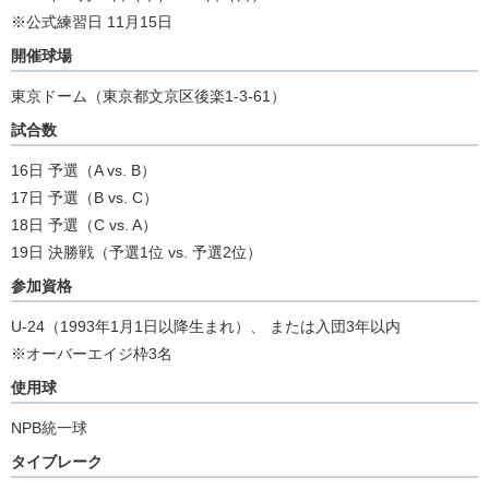
※公式練習日 11月15日
開催球場
東京ドーム（東京都文京区後楽1-3-61）
試合数
16日 予選（A vs. B）
17日 予選（B vs. C）
18日 予選（C vs. A）
19日 決勝戦（予選1位 vs. 予選2位）
参加資格
U-24（1993年1月1日以降生まれ）、 または入団3年以内
※オーバーエイジ枠3名
使用球
NPB統一球
タイブレーク