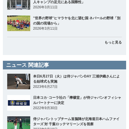
人キャンプの足元にある国際性」
2026年3月11日
"世界の野球"ヒマラヤを北に望む国 ネパールの野球「別
の国の現場から」
2026年3月11日
もっと見る
ニュース 関連記事
本日6月27日（火）は侍ジャパンDAY 三浦伊織さんによ
る始球式も実施
2023年6月27日
日本コカ･コーラ社の「檸檬堂」が侍ジャパンオフィシャ
ルパートナーに決定
2022年9月30日
侍ジャパントップチーム首脳陣が北海道日本ハムファイ
ターズ 対 千葉ロッテマリーンズを視察