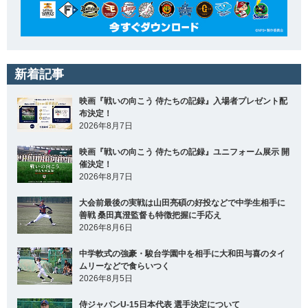
新着記事
映画『戦いの向こう 侍たちの記録』入場者プレゼント配
布決定！
2026年8月7日
映画『戦いの向こう 侍たちの記録』ユニフォーム展示 開
催決定！
2026年8月7日
大会前最後の実戦は山田亮碩の好投などで中学生相手に
善戦 桑田真澄監督も特徴把握に手応え
2026年8月6日
中学軟式の強豪・駿台学園中を相手に大和田与喜のタイ
ムリーなどで食らいつく
2026年8月5日
侍ジャパンU-15日本代表 選手決定について