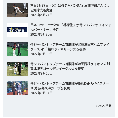
本日6月27日（火）は侍ジャパンDAY 三浦伊織さんによ
る始球式も実施
2023年6月27日
日本コカ･コーラ社の「檸檬堂」が侍ジャパンオフィシャ
ルパートナーに決定
2022年9月30日
侍ジャパントップチーム首脳陣が北海道日本ハムファイ
ターズ 対 千葉ロッテマリーンズを視察
2022年9月19日
侍ジャパントップチーム首脳陣が埼玉西武ライオンズ 対
東北楽天ゴールデンイーグルスを視察
2022年9月18日
侍ジャパントップチーム首脳陣が横浜DeNAベイスター
ズ 対 広島東洋カープを視察
2022年9月17日
もっと見る