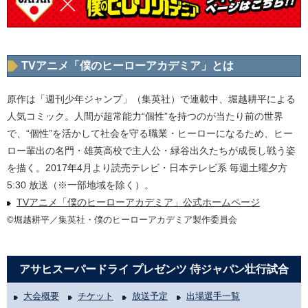
TVアニメ「僕のヒーローアカデミア」とは
原作は「週刊少年ジャンプ」（集英社）で連載中、堀越耕平による
人気コミック。人間が超常能力“個性”を持つのが当たり前の世界
で、“個性”を活かして社会を守る職業・ヒーローになるため、ヒー
ロー輩出の名門・雄英高校で主人公・緑谷出久たちが成長し戦う姿
を描く。2017年4月より読売テレビ・日本テレビ系 毎週土曜夕方
5:30 放送（※一部地域を除く）。
TVアニメ「僕のヒーローアカデミア」公式ホームページ
©堀越耕平／集英社・僕のヒーローアカデミア製作委員会
アサヒスーパードライ プレゼンツ 侍ジャパン壮行試合
大会概要
チケット
放送予定
出場選手一覧