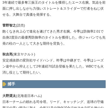
3年連続で最多奪三振王のタイトルを獲得したエース右腕。気迫を前
面に押し出しながら力強いストレート＆スライダーで打者をねじ伏
せる。大舞台で真価を発揮する。
菅野智之
(読売)
飽くなき向上心で進化を遂げてきた秀才右腕。今季は防御率2.01で
自身2度目の最優秀防御率のタイトルを獲得した。侍ジャパンでも先
発の柱の一人として大きな期待を背負う。
秋吉亮
(東京ヤクルト)
安定感抜群の変則右サイドハンド。昨季は中継ぎで、今季はシーズ
ン途中から抑えとして2年連続70試合登板を果たした。WBCでも火
消し役として期待したい。
捕手
大野奨太
(北海道日本ハム)
日本一チームの頼れる司令塔。リード、キャッチング、送球の守備
面での高い能力に加え、今年11月の強化試合でサヨナラ打を放つな