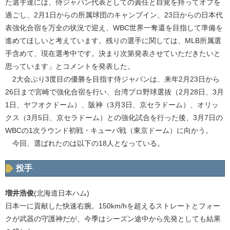
た選手達には、侍ジャパン代表としての責任と自覚を持ってオフを
過ごし、2月1日からの所属球団のキャンプイン、23日からの日本代
表強化合宿を万全の状況で迎え、WBC世界一奪還を目指して準備を
進めてほしいと考えています。残りの選手に関しては、MLB所属選
手含めて、現在選考中です。決まり次第発表させていただきたいと
思っています」とコメントを発表した。
2大会ぶり3度目の優勝を目指す侍ジャパンは、来年2月23日から
26日まで宮崎で強化合宿を行い、台湾プロ野球選抜（2月28日、3月
1日、ヤフオクドーム）、阪神（3月3日、京セラドーム）、オリッ
クス（3月5日、京セラドーム）との強化試合を行った後、3月7日の
WBCの1次ラウンド初戦・キューバ戦（東京ドーム）に向かう。
今回、選ばれたのは以下の18人となっている。
投手
増井浩俊
(北海道日本ハム)
日本一に貢献した快速右腕。150km/hを超えるストレートとフォー
クが武器の守護神だが、今季はシーズン途中から先発としても結果