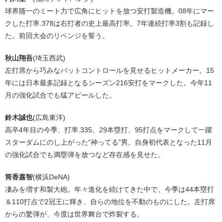
球界随一のミート力で広角にヒットを放つ安打製造機。08年にマー
クした打率.378は右打者の史上最高打率。7年連続打率3割も記録し
た。前回大会のリベンジを誓う。
秋山翔吾
(埼玉西武)
左打席から巧みなバットコントロールを見せるヒットメーカー。15
年には日本最多記録となるシーズン216安打をマークした。今年11
月の強化試合でも猛アピールした。
鈴木誠也
(広島東洋)
高卒4年目の今季、打率.335、29本塁打、95打点をマークして一躍
スターダムにのし上がった“神ってる”男。自身初代表となった11月
の強化試合でも満塁弾を放つなど存在感を見せた。
筒香嘉智
(横浜DeNA)
凄みを増す和製大砲。年々進化を続けてきた中で、今季は44本塁打
＆110打点で2冠王に輝き、自らの地位を不動のものにした。左打席
からの驚弾が、今度は世界舞台で炸裂する。