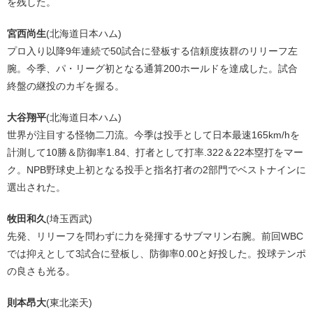
を残した。
宮西尚生
(北海道日本ハム)
プロ入り以降9年連続で50試合に登板する信頼度抜群のリリーフ左
腕。今季、パ・リーグ初となる通算200ホールドを達成した。試合
終盤の継投のカギを握る。
大谷翔平
(北海道日本ハム)
世界が注目する怪物二刀流。今季は投手として日本最速165km/hを
計測して10勝＆防御率1.84、打者として打率.322＆22本塁打をマー
ク。NPB野球史上初となる投手と指名打者の2部門でベストナインに
選出された。
牧田和久
(埼玉西武)
先発、リリーフを問わずに力を発揮するサブマリン右腕。前回WBC
では抑えとして3試合に登板し、防御率0.00と好投した。投球テンポ
の良さも光る。
則本昂大
(東北楽天)