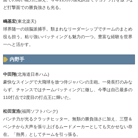
ど打撃面での勝負強さも光る。
嶋基宏
(東北楽天)
球界随一の頭脳派捕手。類まれなリーダーシップでチームのまとめ
役も担う。粘り強いバッティングも魅力の一つ。豊富な経験を世界
一へと活かす。
内野手
中田翔
(北海道日本ハム)
豪快なスイングで大飛球を放つ侍ジャパンの主砲。一発長打のみな
らず、チャンスではチームバッティングに徹し、今季は自己最多の
110打点で2度目の打点王に輝いた。
松田宣浩
(福岡ソフトバンク)
パンチ力が光るクラッチヒッター。無類の勝負強さに加え、三塁＆
ベンチから大声を張り上げるムードメーカーとしても欠かせない存
在。「熱男」としてチームを引っ張る。