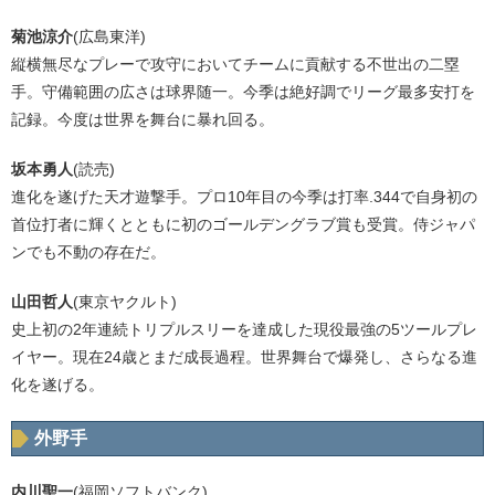
菊池涼介
(広島東洋)
縦横無尽なプレーで攻守においてチームに貢献する不世出の二塁
手。守備範囲の広さは球界随一。今季は絶好調でリーグ最多安打を
記録。今度は世界を舞台に暴れ回る。
坂本勇人
(読売)
進化を遂げた天才遊撃手。プロ10年目の今季は打率.344で自身初の
首位打者に輝くとともに初のゴールデングラブ賞も受賞。侍ジャパ
ンでも不動の存在だ。
山田哲人
(東京ヤクルト)
史上初の2年連続トリプルスリーを達成した現役最強の5ツールプレ
イヤー。現在24歳とまだ成長過程。世界舞台で爆発し、さらなる進
化を遂げる。
外野手
内川聖一
(福岡ソフトバンク)