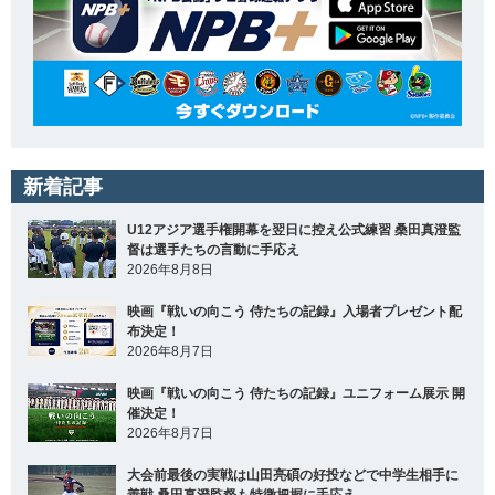
新着記事
U12アジア選手権開幕を翌日に控え公式練習 桑田真澄監
督は選手たちの言動に手応え
2026年8月8日
映画『戦いの向こう 侍たちの記録』入場者プレゼント配
布決定！
2026年8月7日
映画『戦いの向こう 侍たちの記録』ユニフォーム展示 開
催決定！
2026年8月7日
大会前最後の実戦は山田亮碩の好投などで中学生相手に
善戦 桑田真澄監督も特徴把握に手応え