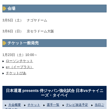
会場
3月5日（土） ナゴヤドーム
3月6日（日） 京セラドーム大阪
チケット一般発売
1月23日（土）10:00～
ローソンチケット
e+（イープラス）
チケットぴあ
日本通運 presents 侍ジャパン強化試合 日本vsチャイニ
ーズ・タイペイ
大会概要
チケット
選手一覧
テレビ放送予定
当日ご