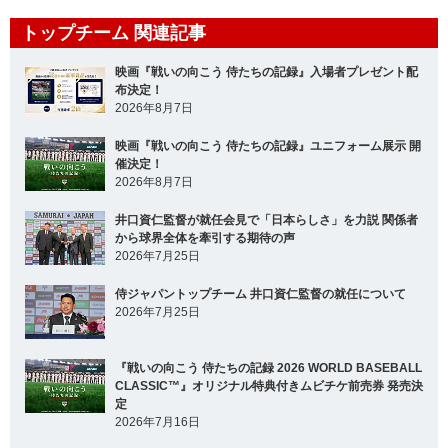
トップチーム 関連記事
映画『戦いの向こう 侍たちの記録』入場者プレゼント配
布決定！
2026年8月7日
映画『戦いの向こう 侍たちの記録』ユニフォーム展示 開
催決定！
2026年8月7日
井口資仁監督が就任会見で「日本らしさ」を力説 関係者
から球界全体を牽引する期待の声
2026年7月25日
侍ジャパントップチーム 井口資仁監督の就任について
2026年7月25日
『戦いの向こう 侍たちの記録 2026 WORLD BASEBALL
CLASSIC™』オリジナル特典付きムビチケ前売券 発売決
定
2026年7月16日