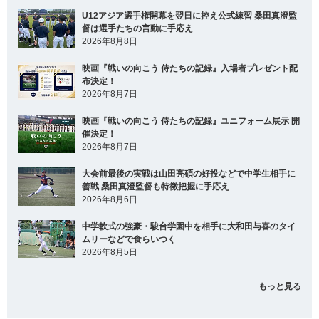
U12アジア選手権開幕を翌日に控え公式練習 桑田真澄監
督は選手たちの言動に手応え
2026年8月8日
映画『戦いの向こう 侍たちの記録』入場者プレゼント配
布決定！
2026年8月7日
映画『戦いの向こう 侍たちの記録』ユニフォーム展示 開
催決定！
2026年8月7日
大会前最後の実戦は山田亮碩の好投などで中学生相手に
善戦 桑田真澄監督も特徴把握に手応え
2026年8月6日
中学軟式の強豪・駿台学園中を相手に大和田与喜のタイ
ムリーなどで食らいつく
2026年8月5日
もっと見る