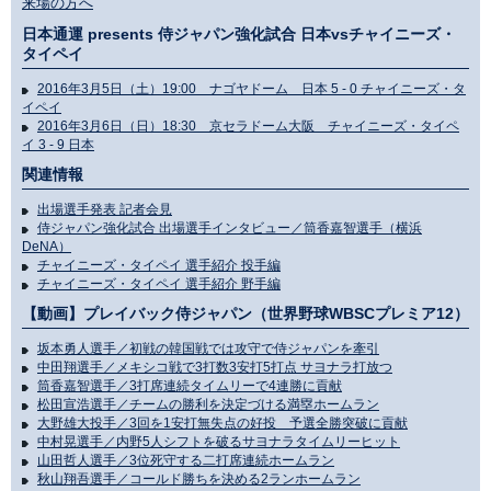
来場の方へ
日本通運 presents 侍ジャパン強化試合 日本vsチャイニーズ・
タイペイ
2016年3月5日（土）19:00 ナゴヤドーム 日本 5 - 0 チャイニーズ・タ
イペイ
2016年3月6日（日）18:30 京セラドーム大阪 チャイニーズ・タイペ
イ 3 - 9 日本
関連情報
出場選手発表 記者会見
侍ジャパン強化試合 出場選手インタビュー／筒香嘉智選手（横浜
DeNA）
チャイニーズ・タイペイ 選手紹介 投手編
チャイニーズ・タイペイ 選手紹介 野手編
【動画】プレイバック侍ジャパン（世界野球WBSCプレミア12）
坂本勇人選手／初戦の韓国戦では攻守で侍ジャパンを牽引
中田翔選手／メキシコ戦で3打数3安打5打点 サヨナラ打放つ
筒香嘉智選手／3打席連続タイムリーで4連勝に貢献
松田宣浩選手／チームの勝利を決定づける満塁ホームラン
大野雄大投手／3回を1安打無失点の好投 予選全勝突破に貢献
中村晃選手／内野5人シフトを破るサヨナラタイムリーヒット
山田哲人選手／3位死守する二打席連続ホームラン
秋山翔吾選手／コールド勝ちを決める2ランホームラン