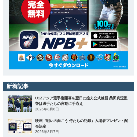
新着記事
U12アジア選手権開幕を翌日に控え公式練習 桑田真澄監
督は選手たちの言動に手応え
2026年8月8日
映画『戦いの向こう 侍たちの記録』入場者プレゼント配
布決定！
2026年8月7日