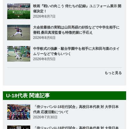
映画『戦いの向こう 侍たちの記録』ユニフォーム展示 開
催決定！
2026年8月7日
大会前最後の実戦は山田亮碩の好投などで中学生相手に
善戦 桑田真澄監督も特徴把握に手応え
2026年8月6日
中学軟式の強豪・駿台学園中を相手に大和田与喜のタイ
ムリーなどで食らいつく
2026年8月5日
もっと見る
U-18代表 関連記事
「侍ジャパンU-18壮行試合」高校日本代表 対 大学日本
代表 応援活動について
2026年7月30日
「侍ジャパンU-18壮行試合」高校日本代表 対 大学日本