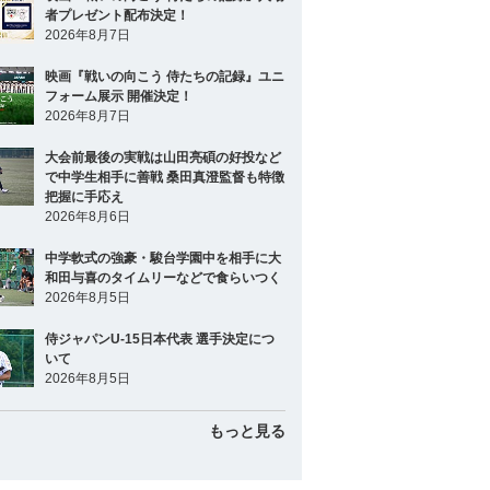
者プレゼント配布決定！
2026年8月7日
映画『戦いの向こう 侍たちの記録』ユニ
フォーム展示 開催決定！
2026年8月7日
大会前最後の実戦は山田亮碩の好投など
で中学生相手に善戦 桑田真澄監督も特徴
把握に手応え
2026年8月6日
中学軟式の強豪・駿台学園中を相手に大
和田与喜のタイムリーなどで食らいつく
2026年8月5日
侍ジャパンU-15日本代表 選手決定につ
いて
2026年8月5日
もっと見る