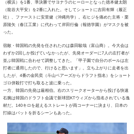
（横浜）を1番、準決勝でサヨナラのヒーローとなった徳本健太朗
（龍谷大平安）を2番に入れた。そしてショートに吉田有輝（履正
社）、ファーストに安里健（沖縄尚学）。右ヒジを痛めた主将・栗
原陵矢（春江工業）に代わって岸田行倫（報徳学園）がマスクを被
った。
宿敵・韓国戦の先発を任されたのは森田駿哉（富山商）。今大会は
わずか2回しか投げていなかったが、先発オーダーに7人の左打者が
並ぶ韓国戦に合わせて調整してきた。「甲子園で自分のボールは左
打者に通用したので、行けると思います」。立ち上がりに走者を出
したが、4番の金民奕（斗山ベアーズからドラフト指名）をショート
ゴロ併殺打で打ち取ると波に乗った。
一方、韓国の先発は厳相伯。右のスリークオーターから投げる快速
右腕は韓国のドラフト会議で新球団KTウィズから指名されている逸
材だ。140キロを超えるストレートが両コーナーに決まり、日本の
打線はバットを折るシーンもあった。