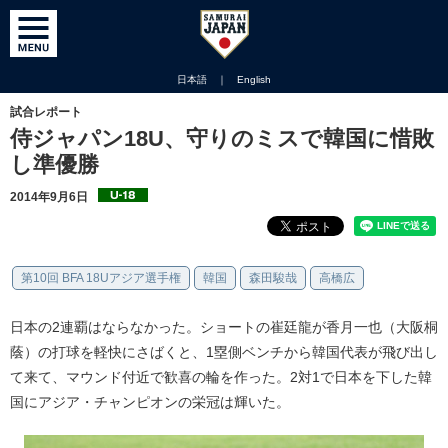
日本語
｜
English
試合レポート
侍ジャパン18U、守りのミスで韓国に惜敗
し準優勝
2014年9月6日
第10回 BFA 18Uアジア選手権
韓国
森田駿哉
高橋広
日本の2連覇はならなかった。ショートの崔廷龍が香月一也（大阪桐
蔭）の打球を軽快にさばくと、1塁側ベンチから韓国代表が飛び出し
て来て、マウンド付近で歓喜の輪を作った。2対1で日本を下した韓
国にアジア・チャンピオンの栄冠は輝いた。