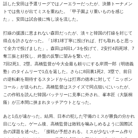
話した安田は予選リーグではノーエラーだったが、決勝トーナメン
トでは焦りが出てミスを重ねた。「甲子園より重いものを感じ
た」。安田は試合後に悔し涙を流した。
打線の援護に恵まれない森田だったが、淡々と韓国の打線を封じて
得点を許さなかった。「1球1球丁寧に投げれば、打ち取れると思っ
て全力で投げました」。森田は8回1／3を投げて、2安打4四死球、7
奪三振と好投し、終盤の反撃に望みを繋いだ。
7回2死1、2塁。高橋監督が今大会最も頼りにする岸潤一郎（明徳義
塾）のタイムリーで1点を返した。さらに8回裏1死2、3塁で、前日
の逆転劇を期待するスタンドからは打席の徳本に対して「ニッポン
コール」が送られた。高橋監督はスクイズで同点狙いにいったが、
この作戦を読んだ韓国バッテリーに見事に外され、峯本匠（大阪桐
蔭）が三本間に挟まれタッチアウトとなった。
あと1点が遠かった。結局、日本の犯した守備のミスが勝負の分かれ
目になった。ゲーム後、高橋監督は敗戦を噛みしめるように国際試
合の課題を述べた。「接戦が予想される。ミスが少ないチーム作り