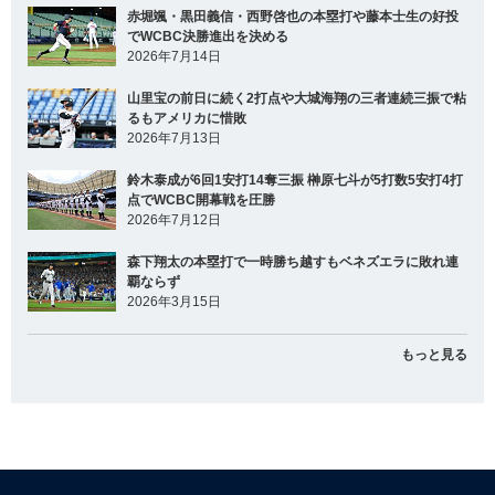
赤堀颯・黒田義信・西野啓也の本塁打や藤本士生の好投
でWCBC決勝進出を決める
2026年7月14日
山里宝の前日に続く2打点や大城海翔の三者連続三振で粘
るもアメリカに惜敗
2026年7月13日
鈴木泰成が6回1安打14奪三振 榊原七斗が5打数5安打4打
点でWCBC開幕戦を圧勝
2026年7月12日
森下翔太の本塁打で一時勝ち越すもベネズエラに敗れ連
覇ならず
2026年3月15日
もっと見る