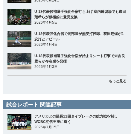
2026年6月24日
U-18代表候補選手強化合宿打ち上げ 室内練習場でも織田
翔希らが積極的に意見交換
2026年4月5日
U-18代表強化合宿で高部陸が無安打投球、荻田翔惺が4
安打とアピール
2026年4月4日
U-18代表候補選手強化合宿が始まりシート打撃で末吉良
丞らが存在感を発揮
2026年4月3日
もっと見る
試合レポート 関連記事
アメリカとの延長11回タイブレークの総力戦を制し
WCBC初代王座に輝く
2026年7月15日