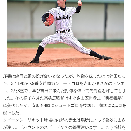
序盤は森田と厳の投げ合いとなったが、均衡を破ったのは韓国だっ
た。3回1死から9番安益勳のショートゴロを吉田がまさかのトンネ
ル。2死3塁で、再び吉田に飛んだ打球を弾いて先制点を許してしま
った。その様子を見た高橋広監督はすぐさま安田孝之（明徳義塾）
に交代したが、安田も4回にショートゴロを後逸し、韓国に2点目を
献上した。
クイーンシ・リキット球場の内野の赤土は場所によって微妙に固さ
が違う。「バウンドのスピードがその都度違います」。こう感想を