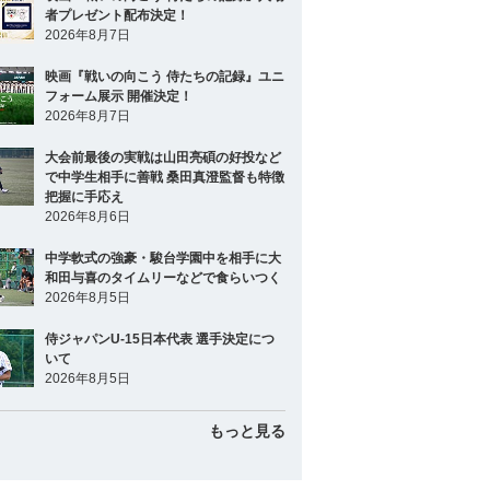
者プレゼント配布決定！
2026年8月7日
映画『戦いの向こう 侍たちの記録』ユニ
フォーム展示 開催決定！
2026年8月7日
大会前最後の実戦は山田亮碩の好投など
で中学生相手に善戦 桑田真澄監督も特徴
把握に手応え
2026年8月6日
中学軟式の強豪・駿台学園中を相手に大
和田与喜のタイムリーなどで食らいつく
2026年8月5日
侍ジャパンU-15日本代表 選手決定につ
いて
2026年8月5日
もっと見る