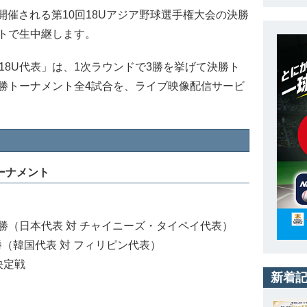
で開催される第10回18Uアジア野球選手権大会の決勝
トで生中継します。
18U代表」は、1次ラウンドで3勝を挙げて決勝ト
勝トーナメント全4試合を、ライブ映像配信サービ
トーナメント
準決勝（日本代表 対 チャイニーズ・タイペイ代表）
決勝（韓国代表 対 フィリピン代表）
決定戦
新着