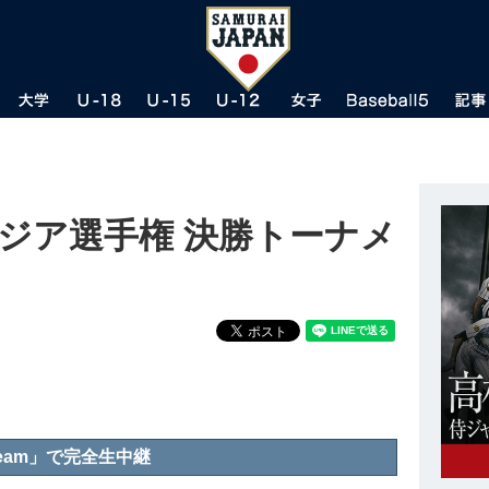
8Uアジア選手権 決勝トーナメ
eam」で完全生中継