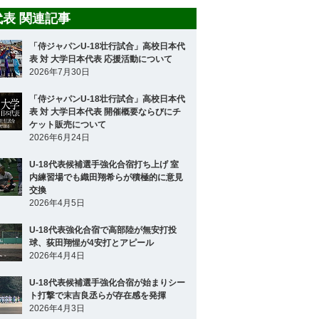
8代表 関連記事
「侍ジャパンU-18壮行試合」高校日本代
表 対 大学日本代表 応援活動について
2026年7月30日
「侍ジャパンU-18壮行試合」高校日本代
表 対 大学日本代表 開催概要ならびにチ
ケット販売について
2026年6月24日
U-18代表候補選手強化合宿打ち上げ 室
内練習場でも織田翔希らが積極的に意見
交換
2026年4月5日
U-18代表強化合宿で高部陸が無安打投
球、荻田翔惺が4安打とアピール
2026年4月4日
U-18代表候補選手強化合宿が始まりシー
ト打撃で末吉良丞らが存在感を発揮
2026年4月3日