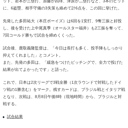
ット、岩本が三塁打、加藤が四球、津原が二塁打など、3本のヒット
に、6盗塁、相手守備の3失策も絡めて計6点を、この回に挙げた。
先発した多田祐大（本庄ボーイズ）は6回を1安打、9奪三振と好投
し、後を受けた上中尾真季（オールスター福井）も2三振を奪って、
7回コールド勝ちで試合を締めくくった。
試合後、鹿取義隆監督は、「今日は長打も多く、投手陣もしっかり
抑えてくれました」とコメント。
また、先発の多田は、「緩急をつけたピッチングで、全力で投げた
結果が出てよかったです」と語った。
これで、日本は2次リーグで3戦全勝（1次ラウンドで対戦したドイ
ツ戦の1勝含む）をマーク。残すカードは、ブラジル戦とイタリア戦
となり、次戦は、8月8日午後8時（現地時間）から、ブラジルと対
戦する。
試合結果