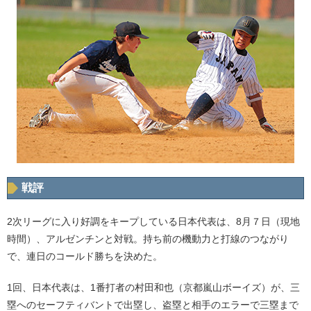
戦評
2次リーグに入り好調をキープしている日本代表は、8月７日（現地
時間）、アルゼンチンと対戦。持ち前の機動力と打線のつながり
で、連日のコールド勝ちを決めた。
1回、日本代表は、1番打者の村田和也（京都嵐山ボーイズ）が、三
塁へのセーフティバントで出塁し、盗塁と相手のエラーで三塁まで