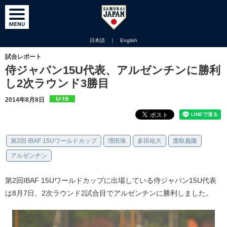
日本語
｜
English
試合レポート
侍ジャパン15U代表、アルゼンチンに勝利
し2次ラウンド3勝目
2014年8月8日
第2回 IBAF 15Uワールドカップ
増田珠
多田祐大
鹿取義隆
アルゼンチン
第2回IBAF 15Uワールドカップに出場している侍ジャパン15U代表
は8月7日、2次ラウンド2試合目でアルゼンチンに勝利しました。