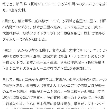
進むと、増田 珠（長崎リトルシニア）が左中間へのタイムリーを放
ち、1点を先制。
3回にも、鏑木風雅（前橋桜ボーイズ）が四球と盗塁で二塁へ。村田
の内野ゴロの間に、鏑木は三塁へ進みチャンスを広げると、続く、
大曽根伸哉（取手ファイトクラブ）の一塁線を破る二塁打と増田の
タイムリーで2点を追加した。
5回は、二死から攻撃を仕掛け、岩本久重（大津北リトルシニア）が
四球と盗塁で二塁へ進塁。加藤大貴（海山リトルシニア）のセンタ
ー前ヒットで、岩本がホームへ生還。さらに津原瑠斗（長崎海星リ
トルシニア）のタイムリー二塁打でさらに1点を追加した。
そして、6回も二死から四球で出た村田が、盗塁と相手のパスボール
で三塁へ進み、西浦颯大（熊本北リトルシニア）の内野ゴロが相手
のエラーを誘い、村田がホームを踏む。一塁に残った西浦は、立て
続けに盗塁を決めて三塁へ。その直後に相手のミスが出て、その間
に西浦は生還。さらに日本代表の攻撃は続き、増田がレフトへのヒ