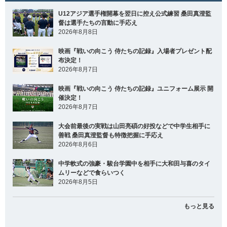
U12アジア選手権開幕を翌日に控え公式練習 桑田真澄監
督は選手たちの言動に手応え
2026年8月8日
映画『戦いの向こう 侍たちの記録』入場者プレゼント配
布決定！
2026年8月7日
映画『戦いの向こう 侍たちの記録』ユニフォーム展示 開
催決定！
2026年8月7日
大会前最後の実戦は山田亮碩の好投などで中学生相手に
善戦 桑田真澄監督も特徴把握に手応え
2026年8月6日
中学軟式の強豪・駿台学園中を相手に大和田与喜のタイ
ムリーなどで食らいつく
2026年8月5日
もっと見る