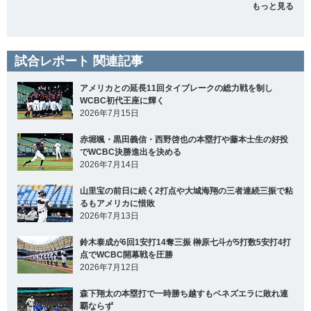
もっと見る
試合レポート 関連記事
アメリカとの延長11回タイブレークの総力戦を制し
WCBC初代王座に輝く
2026年7月15日
赤堀颯・黒田義信・西野啓也の本塁打や藤本士生の好投
でWCBC決勝進出を決める
2026年7月14日
山里宝の前日に続く2打点や大城海翔の三者連続三振で粘
るもアメリカに惜敗
2026年7月13日
鈴木泰成が6回1安打14奪三振 榊原七斗が5打数5安打4打
点でWCBC開幕戦を圧勝
2026年7月12日
森下翔太の本塁打で一時勝ち越すもベネズエラに敗れ連
覇ならず