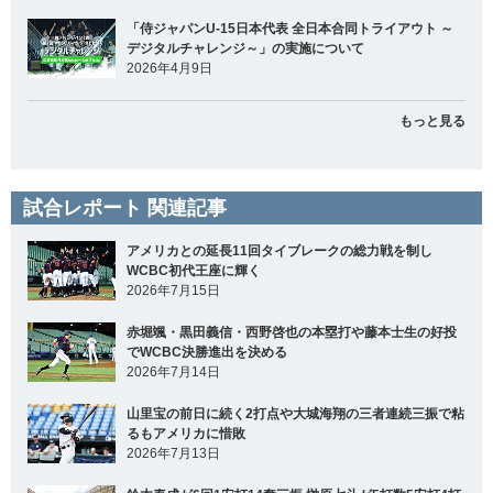
「侍ジャパンU-15日本代表 全日本合同トライアウト ～
デジタルチャレンジ～」の実施について
2026年4月9日
もっと見る
試合レポート 関連記事
アメリカとの延長11回タイブレークの総力戦を制し
WCBC初代王座に輝く
2026年7月15日
赤堀颯・黒田義信・西野啓也の本塁打や藤本士生の好投
でWCBC決勝進出を決める
2026年7月14日
山里宝の前日に続く2打点や大城海翔の三者連続三振で粘
るもアメリカに惜敗
2026年7月13日