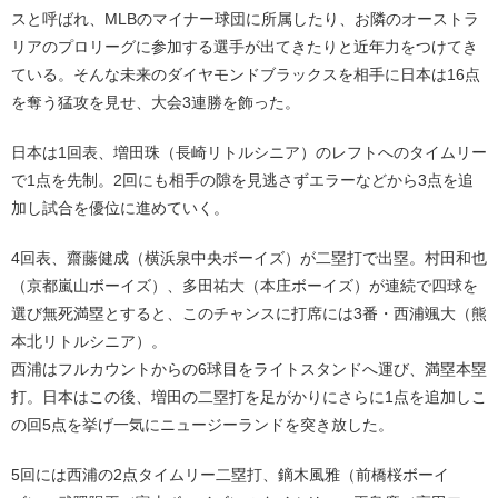
スと呼ばれ、MLBのマイナー球団に所属したり、お隣のオーストラ
リアのプロリーグに参加する選手が出てきたりと近年力をつけてき
ている。そんな未来のダイヤモンドブラックスを相手に日本は16点
を奪う猛攻を見せ、大会3連勝を飾った。
日本は1回表、増田珠（長崎リトルシニア）のレフトへのタイムリー
で1点を先制。2回にも相手の隙を見逃さずエラーなどから3点を追
加し試合を優位に進めていく。
4回表、齋藤健成（横浜泉中央ボーイズ）が二塁打で出塁。村田和也
（京都嵐山ボーイズ）、多田祐大（本庄ボーイズ）が連続で四球を
選び無死満塁とすると、このチャンスに打席には3番・西浦颯大（熊
本北リトルシニア）。
西浦はフルカウントからの6球目をライトスタンドへ運び、満塁本塁
打。日本はこの後、増田の二塁打を足がかりにさらに1点を追加しこ
の回5点を挙げ一気にニュージーランドを突き放した。
5回には西浦の2点タイムリー二塁打、鏑木風雅（前橋桜ボーイ