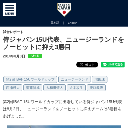
日本語
｜
English
試合レポート
侍ジャパン15U代表、ニュージーランドを
ノーヒットに抑え3勝目
2014年8月3日
第2回 IBAF 15Uワールドカップ
ニュージーランド
増田珠
西浦颯大
齋藤健成
大和田聖人
近本攻生
鹿取義隆
第2回IBAF 15Uワールドカップに出場している侍ジャパン15U代表
は8月2日、ニュージーランドをノーヒットに抑えチームは3勝目を
あげました。