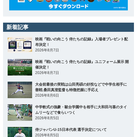
新着記事
映画『戦いの向こう 侍たちの記録』入場者プレゼント配
布決定！
2026年8月7日
映画『戦いの向こう 侍たちの記録』ユニフォーム展示 開
催決定！
2026年8月7日
大会前最後の実戦は山田亮碩の好投などで中学生相手に
善戦 桑田真澄監督も特徴把握に手応え
2026年8月6日
中学軟式の強豪・駿台学園中を相手に大和田与喜のタイ
ムリーなどで食らいつく
2026年8月5日
侍ジャパンU-15日本代表 選手決定について
2026年8月5日