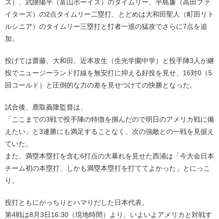
ズ）、武隈陽平（富山ボーイズ）のタイムリー、平島廉（高田ファ
イターズ）の2点タイムリー二塁打、とどめは大和田聖人（町田リト
ルシニア）のタイムリー三塁打と打者一巡の猛攻でさらに7点を追
加。
投げては齋藤、大和田、近本攻生（生光学園中学）と投手陣3人が継
投でニュージーランド打線を無安打に抑える好投を見せ、16対0（5
回コールド）と圧倒的な力の差を見せつけての快勝となった。
試合後、鹿取義隆監督は、
「ここまでの3戦で投手陣の特徴を掴んだので明日のアメリカ戦に備
えたい」と3連勝にも満足することなく、次の強敵との一戦を見据え
ていた。
また、満塁本塁打を含む6打点の大暴れを見せた西浦は「今大会日本
チーム初の本塁打、しかも満塁本塁打を打ててよかった」とにっこ
り。
投打ともにがっちりとハマりだした日本代表。
第4戦は8月3日16:30（現地時間）より、いよいよアメリカと対戦す