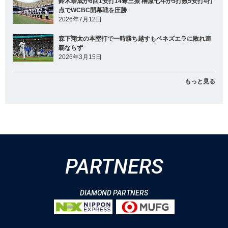
鈴木泰成が6回1安打14奪三振 榊原七斗が5打数5安打4打
点でWCBC開幕戦を圧勝
2026年7月12日
森下翔太の本塁打で一時勝ち越すもベネズエラに敗れ連
覇ならず
2026年3月15日
もっと見る
PARTNERS
DIAMOND PARTNERS