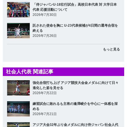
「侍ジャパンU-18壮行試合」高校日本代表 対 大学日本
代表 応援活動について
2026年7月30日
託された使命を胸に U-23代表候補が4日間の選考合宿を
終える
2026年7月26日
もっと見る
社会人代表 関連記事
強化合宿打ち上げ アジア競技大会金メダルに向けて日々
進化した姿を見せる
2026年7月22日
練習試合に敗れるも主将の逢澤崚介を中心に一体感を深
める
2026年7月21日
アジア大会32年ぶり金メダルに向け侍ジャパン社会人代