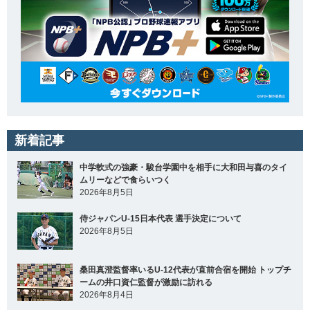
新着記事
中学軟式の強豪・駿台学園中を相手に大和田与喜のタイ
ムリーなどで食らいつく
2026年8月5日
侍ジャパンU-15日本代表 選手決定について
2026年8月5日
桑田真澄監督率いるU-12代表が直前合宿を開始 トップチ
ームの井口資仁監督が激励に訪れる
2026年8月4日