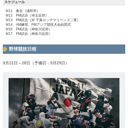
スケジュール
9/11 集合（浦和市）
9/12 PM試合（埼玉近郊）
9/13 PM試合（対 千葉ロッテマリーンズ二軍）
9/14 AM練習、PMアジア競技大会結団式
9/16 PM試合（神奈川近郊）
9/17 PM試合（神奈川近郊）
野球競技日程
9月21日～28日（予備日：9月29日）