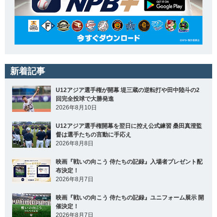
新着記事
U12アジア選手権が開幕 堤三蔵の逆転打や田中陸斗の2
回完全投球で大勝発進
2026年8月10日
U12アジア選手権開幕を翌日に控え公式練習 桑田真澄監
督は選手たちの言動に手応え
2026年8月8日
映画『戦いの向こう 侍たちの記録』入場者プレゼント配
布決定！
2026年8月7日
映画『戦いの向こう 侍たちの記録』ユニフォーム展示 開
催決定！
2026年8月7日