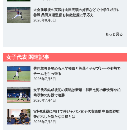
大会前最後の実戦は山田亮碩の好投などで中学生相手に
善戦 桑田真澄監督も特徴把握に手応え
2026年8月6日
もっと見る
女子代表 関連記事
共同主将を務める只埜榛奈と英菜々子がプレーや姿勢で
チームを引っ張る
2026年7月5日
女子代表結成後初の実戦は新婚・和田七海の豪快弾や柏
﨑咲和の好投で連勝
2026年7月4日
W杯8連覇に向けて侍ジャパン女子代表始動 中島梨紗監
督が示した新たな目標とは
2026年7月3日