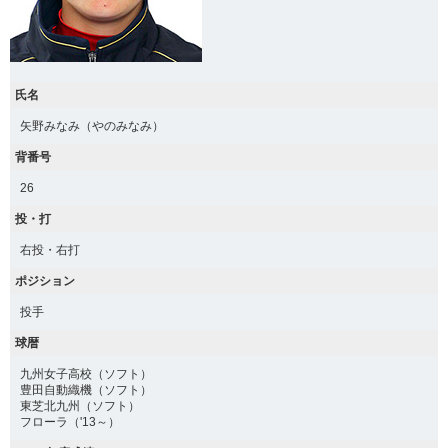
氏名
矢野みなみ（やのみなみ）
背番号
26
投・打
右投・右打
ポジション
投手
球暦
九州女子高校（ソフト）
豊田自動織機（ソフト）
東芝北九州（ソフト）
フローラ（'13～）