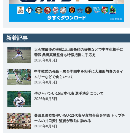
新着記事
大会前最後の実戦は山田亮碩の好投などで中学生相手に
善戦 桑田真澄監督も特徴把握に手応え
2026年8月6日
中学軟式の強豪・駿台学園中を相手に大和田与喜のタイ
ムリーなどで食らいつく
2026年8月5日
侍ジャパンU-15日本代表 選手決定について
2026年8月5日
桑田真澄監督率いるU-12代表が直前合宿を開始 トップチ
ームの井口資仁監督が激励に訪れる
2026年8月4日