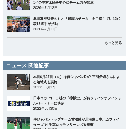
ン”の中村太陽を中心にチーム力が加速
2026年7月12日
桑田真澄監督のもと「最高のチーム」を目指してU-12代
表15選手が始動
2026年7月11日
もっと見る
ニュース 関連記事
本日6月27日（火）は侍ジャパンDAY 三浦伊織さんによ
る始球式も実施
2023年6月27日
日本コカ･コーラ社の「檸檬堂」が侍ジャパンオフィシャ
ルパートナーに決定
2022年9月30日
侍ジャパントップチーム首脳陣が北海道日本ハムファイ
ターズ 対 千葉ロッテマリーンズを視察