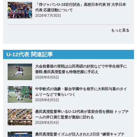
「侍ジャパンU-18壮行試合」高校日本代表 対 大学日本
代表 応援活動について
2026年7月30日
もっと見る
U-12代表 関連記事
大会前最後の実戦は山田亮碩の好投などで中学生相手に
善戦 桑田真澄監督も特徴把握に手応え
2026年8月6日
中学軟式の強豪・駿台学園中を相手に大和田与喜のタイ
ムリーなどで食らいつく
2026年8月5日
桑田真澄監督率いるU-12代表が直前合宿を開始 トップチ
ームの井口資仁監督が激励に訪れる
2026年8月4日
桑田真澄監督イズムが注入された2日目 “練習キャプテ