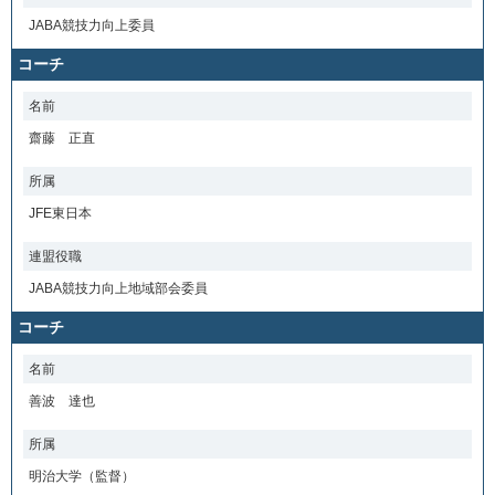
JABA競技力向上委員
コーチ
名前
齋藤 正直
所属
JFE東日本
連盟役職
JABA競技力向上地域部会委員
コーチ
名前
善波 達也
所属
明治大学（監督）