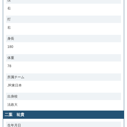
投
右
打
右
身長
180
体重
78
所属チーム
JR東日本
出身校
法政大
二葉 祐貴
生年月日