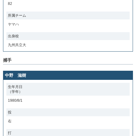
82
所属チーム
ヤマハ
出身校
九州共立大
捕手
中野 滋樹
生年月日
（学年）
1980/8/1
投
右
打