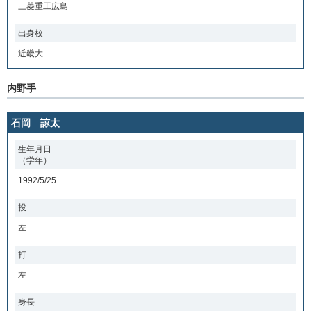
三菱重工広島
出身校
近畿大
内野手
石岡 諒太
生年月日
（学年）
1992/5/25
投
左
打
左
身長