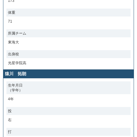
173
体重
71
所属チーム
東海大
出身校
光星学院高
猿川 拓朗
生年月日
（学年）
4年
投
右
打