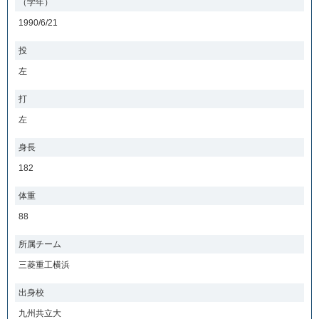
（学年）
1990/6/21
投
左
打
左
身長
182
体重
88
所属チーム
三菱重工横浜
出身校
九州共立大