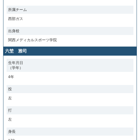
所属チーム
西部ガス
出身校
関西メディカルスポーツ学院
六埜 雅司
生年月日
（学年）
4年
投
左
打
左
身長