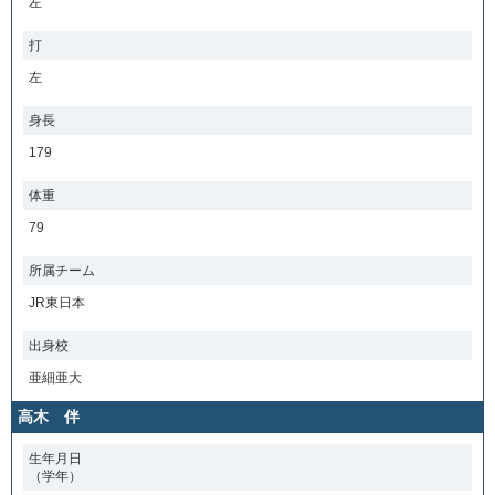
左
打
左
身長
179
体重
79
所属チーム
JR東日本
出身校
亜細亜大
高木 伴
生年月日
（学年）