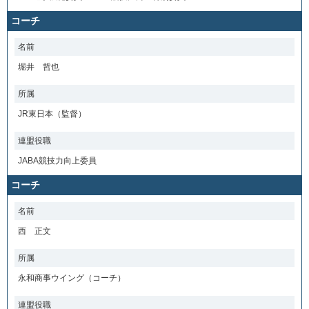
コーチ
名前
堀井 哲也
所属
JR東日本（監督）
連盟役職
JABA競技力向上委員
コーチ
名前
西 正文
所属
永和商事ウイング（コーチ）
連盟役職