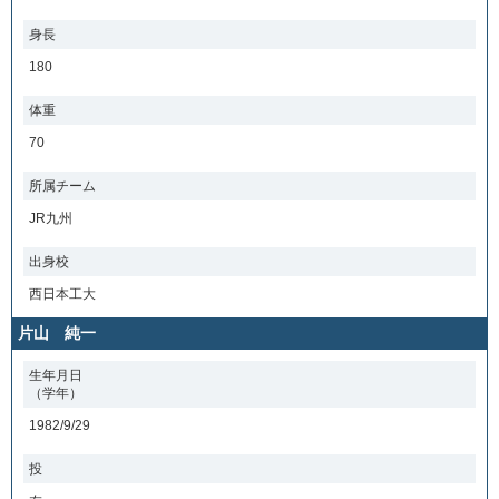
身長
180
体重
70
所属チーム
JR九州
出身校
西日本工大
片山 純一
生年月日
（学年）
1982/9/29
投