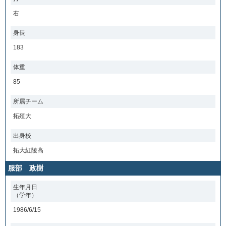
右
身長
183
体重
85
所属チーム
拓殖大
出身校
拓大紅陵高
服部 政樹
生年月日
（学年）
1986/6/15