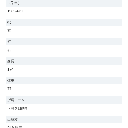
（学年）
1985/4/21
投
右
打
右
身長
174
体重
77
所属チーム
トヨタ自動車
出身校
PL学園高