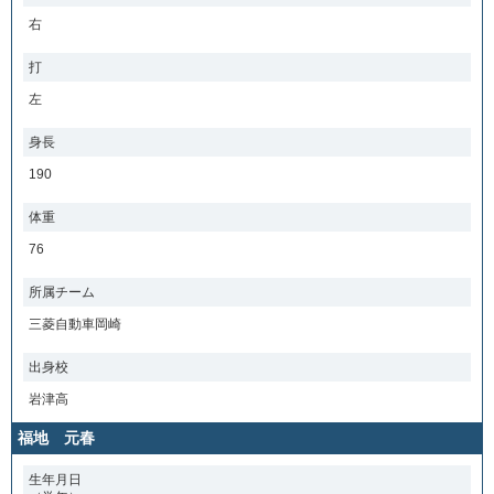
右
打
左
身長
190
体重
76
所属チーム
三菱自動車岡崎
出身校
岩津高
福地 元春
生年月日