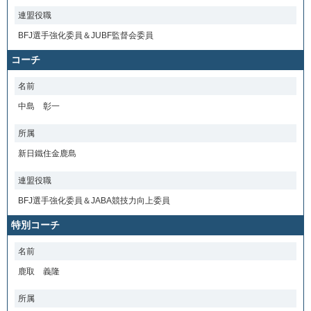
連盟役職
BFJ選手強化委員＆JUBF監督会委員
コーチ
名前
中島 彰一
所属
新日鐵住金鹿島
連盟役職
BFJ選手強化委員＆JABA競技力向上委員
特別コーチ
名前
鹿取 義隆
所属