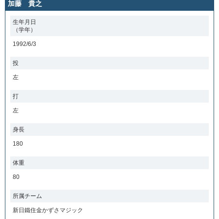
加藤 貴之
生年月日
（学年）
1992/6/3
投
左
打
左
身長
180
体重
80
所属チーム
新日鐵住金かずさマジック