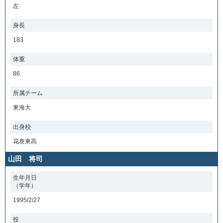
左
身長
183
体重
86
所属チーム
東海大
出身校
花巻東高
山田 将司
生年月日
（学年）
1995/2/27
投