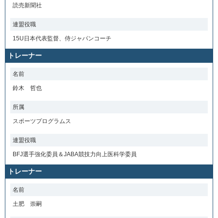
読売新聞社
連盟役職
15U日本代表監督、侍ジャパンコーチ
トレーナー
名前
鈴木 哲也
所属
スポーツプログラムス
連盟役職
BFJ選手強化委員＆JABA競技力向上医科学委員
トレーナー
名前
土肥 崇嗣