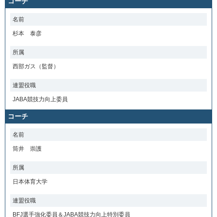
コーチ
名前
杉本 泰彦
所属
西部ガス（監督）
連盟役職
JABA競技力向上委員
コーチ
名前
筒井 崇護
所属
日本体育大学
連盟役職
BFJ選手強化委員＆JABA競技力向上特別委員