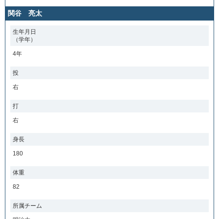
関谷 亮太
生年月日
（学年）
4年
投
右
打
右
身長
180
体重
82
所属チーム