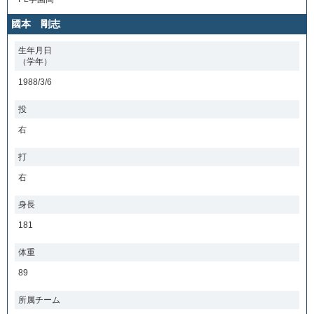
國本 剛志
生年月日
（学年）
1988/3/6
投
右
打
右
身長
181
体重
89
所属チーム