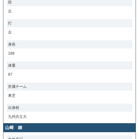
投
左
打
左
身長
188
体重
87
所属チーム
東芝
出身校
九州共立大
山﨑 錬