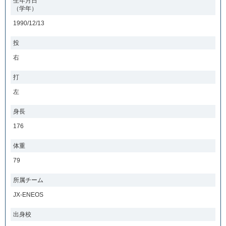
生年月日
（学年）
1990/12/13
投
右
打
左
身長
176
体重
79
所属チーム
JX-ENEOS
出身校