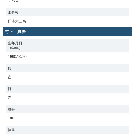
明治大
出身校
日本大三高
竹下 真吾
生年月日
（学年）
1990/10/20
投
左
打
左
身長
180
体重