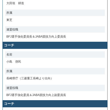
大田垣 耕造
所属
東芝
連盟役職
BFJ選手強化委員長＆JABA競技力向上委員長
コーチ
名前
小島 啓民
所属
長崎県庁（三菱重工長崎より出向）
連盟役職
BFJ選手強化委員＆JABA競技力向上副委員長
コーチ