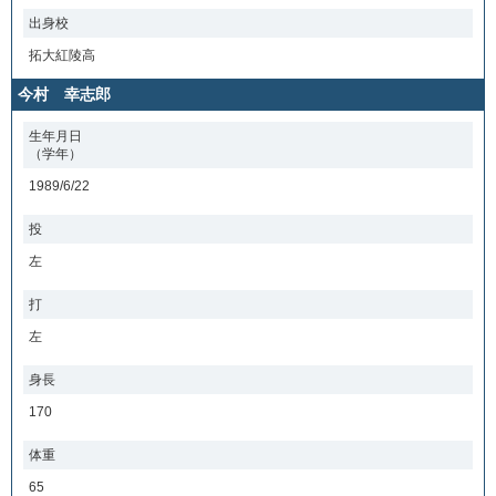
出身校
拓大紅陵高
今村 幸志郎
生年月日
（学年）
1989/6/22
投
左
打
左
身長
170
体重
65