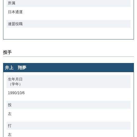
所属
日本通運
連盟役職
投手
井上 翔夢
生年月日
（学年）
1990/10/6
投
左
打
左