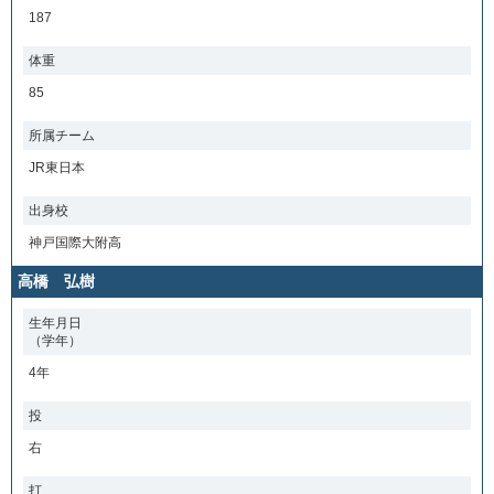
187
体重
85
所属チーム
JR東日本
出身校
神戸国際大附高
高橋 弘樹
生年月日
（学年）
4年
投
右
打