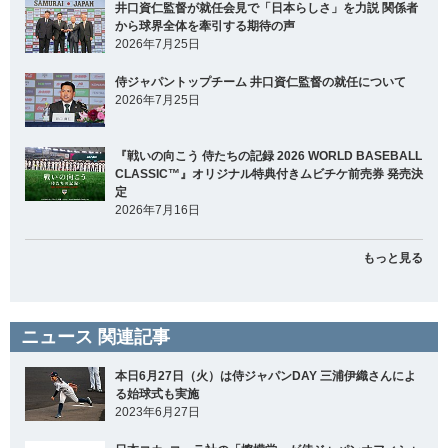
井口資仁監督が就任会見で「日本らしさ」を力説 関係者
から球界全体を牽引する期待の声
2026年7月25日
侍ジャパントップチーム 井口資仁監督の就任について
2026年7月25日
『戦いの向こう 侍たちの記録 2026 WORLD BASEBALL
CLASSIC™』オリジナル特典付きムビチケ前売券 発売決
定
2026年7月16日
もっと見る
ニュース 関連記事
本日6月27日（火）は侍ジャパンDAY 三浦伊織さんによ
る始球式も実施
2023年6月27日